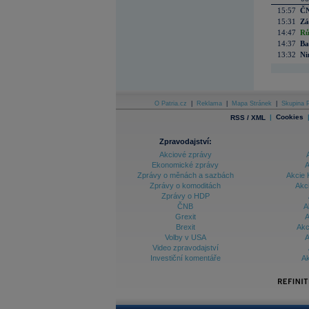
15:57
ČN
15:31
Zá
14:47
Rů
14:37
Ba
13:32
Ni
O Patria.cz
|
Reklama
|
Mapa Stránek
|
Skupina P
|
Cookies
RSS / XML
Zpravodajství:
Akciové zprávy
Ekonomické zprávy
A
Zprávy o měnách a sazbách
Akcie 
Zprávy o komoditách
Akc
Zprávy o HDP
ČNB
A
Grexit
A
Brexit
Akc
Volby v USA
A
Video zpravodajství
Investiční komentáře
Ak