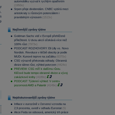
automobilku vyzval k rychlým opatřením
(1950x)
y
Srpen přeje dividendám. CNBC vybírá mezi
,
aristokraty s růstovým potenciálem i
s
pravidelným výnosem
(1513x)
p
Nejčtenější zprávy týdne
Goldman Sachs vidí v Evropě přehlížené
příležitosti. U dvou akcií očekává více než
100% růst
(7973x)
PODCAST ROZHOVORY: Eli Lilly vs. Novo
Nordisk. Revoluce v léčbě obezity je podle
MUDr. Kunové teprve na začátku
(6370x)
CSG výrazně překonala odhady. Obranná
divize táhne růst, výhled potvrzen
(4424x)
PREVIEW: CSG míří k dalšímu růstu.
Klíčové bude tempo obranné divize a vývoj
zakázkové knihy
(4189x)
PODCAST Týdenní výhled: V centru
pozornosti AMD a Palantir
(4149x)
Nejdiskutovanější zprávy týdne
Inflace v eurozóně v červenci vzrostla na
2,9 procenta, uvedl v odhadu Eurostat
(5)
Akce Fedu se odsouvá, americký trh práce