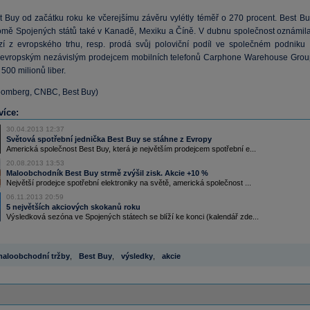
t Buy od začátku roku ke včerejšímu závěru vylétly téměř o 270 procent. Best Bu
omě Spojených států také v Kanadě, Mexiku a Číně. V dubnu společnost oznámila
í z evropského trhu, resp. prodá svůj poloviční podíl ve společném podniku 
 evropským nezávislým prodejcem mobilních telefonů Carphone Warehouse Grou
500 milionů liber.
loomberg, CNBC, Best Buy)
více:
30.04.2013 12:37
Světová spotřební jednička Best Buy se stáhne z Evropy
Americká společnost Best Buy, která je největším prodejcem spotřební e...
20.08.2013 13:53
Maloobchodník Best Buy strmě zvýšil zisk. Akcie +10 %
Největší prodejce spotřební elektroniky na světě, americká společnost ...
06.11.2013 20:59
5 největších akciových skokanů roku
Výsledková sezóna ve Spojených státech se blíží ke konci (kalendář zde...
aloobchodní tržby
,
Best Buy
,
výsledky
,
akcie