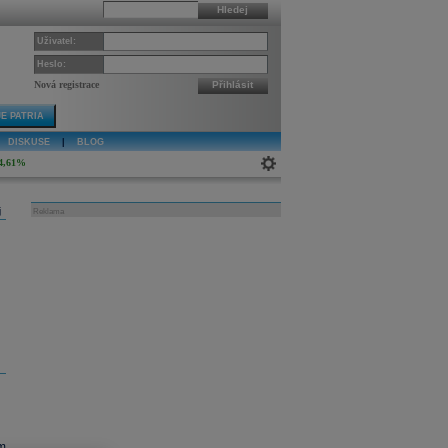
Hledej
Uživatel:
Heslo:
Nová registrace
Přihlásit
E PATRIA
DISKUSE
|
BLOG
4,61%
j
Reklama
m