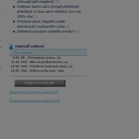
překvapil opět negativně
(1)
Goldman Sachs vidí v Evropě přehlížené
příležitosti. U dvou akcií očekává více než
100% růst
(1)
Prémiové akcie, Mag495 a další
pokračování současného cyklu
(1)
Definitivní proražení stoletého trendu?
(1)
Kalendář událostí
Čas
Událost
8:00
DE - Průmyslová výroba, y/y
14:30
USA - Míra nezaměstnanosti, s.a.
14:30
USA - Průměrná hodinová mzda, y/y
i
14:30
USA - Změna počtu prac. míst
UDÁLOSTI ONLINE
Dlouhodobý ekonomický kalendář ČR
Dlouhodobý ekonomický kalendář Svět