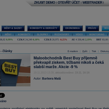
ZKUSIT DEMO
OTEVŘÍT ÚČET
WEBTRADER
|
|
|
MĚNY & SAZBY
KOMODITY & DERIVÁTY
EKONOMIKA
PRÁVO
MOJ
|
MĚNY
|
KOMODITY
|
SLOUPKY
|
ROZHOVORY
|
VIDEO
|
MONITORING
|
08,02
0,99%
CZK/€
24,249
0,10%
CZK/$
20,975
-0,25%
AU
4 330,46
2,19%
BRT
83,08
 - články
E-mailem
Zpět
Tisk
Diskutu
|
|
|
Maloobchodník Best Buy příjemně
překvapil ziskem, tržbami nikoli a čeká
slabší marže. Akcie -9 %
19.11.2013 13:39,
aktualizováno: 19.11. 16:16
Autor:
Barbora Malá
ováno
prodejce spotřební elektroniky na světě, americká společnost
Best Buy
ve třetí