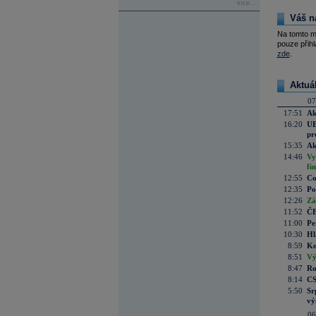
více...
Váš n
Na tomto m
pouze přihl
zde
.
Aktuá
07
17:51
Ak
16:20
UE
pr
15:35
Ak
14:46
Vy
fi
12:55
Co
12:35
Po
12:26
Zá
11:52
ČE
11:00
Pe
10:30
Hl
8:59
Ko
8:51
Vý
8:47
Ro
8:14
CS
5:50
Sr
vý
06