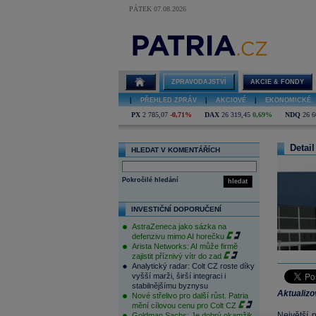
PÁTEK 07.08.2026
ZPRAVODAJSTVÍ
AKCIE & FONDY
|
PŘEHLED ZPRÁV
|
AKCIOVÉ
|
EKONOMICKÉ
PX
2 785,07
-0,71%
DAX
26 319,45
0,69%
NDQ
26 6
Detail
HLEDAT V KOMENTÁŘÍCH
Pokročilé hledání
hledat
INVESTIČNÍ DOPORUČENÍ
AstraZeneca jako sázka na
defenzivu mimo AI horečku
Arista Networks: AI může firmě
zajistit příznivý vítr do zad
Analytický radar: Colt CZ roste díky
vyšší marži, širší integraci i
stabilnějšímu byznysu
Aktualiz
Nové střelivo pro další růst. Patria
mění cílovou cenu pro Colt CZ
Největší 
Goldman Sachs: Je dobrý okamžik