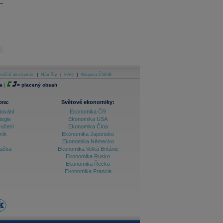
stiční disclaimer
|
Náměty
|
FAQ
|
Skupina ČSOB
a
|
=
placený obsah
ora:
Světové ekonomiky:
tování
Ekonomika ČR
tegie
Ekonomika USA
ručení
Ekonomika Čína
ník
Ekonomika Japonsko
Ekonomika Německo
lačka
Ekonomika Velká Británie
Ekonomika Rusko
Ekonomika Řecko
Ekonomika Francie