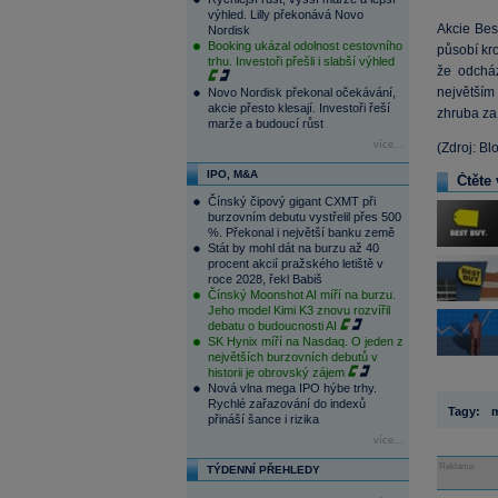
výhled. Lilly překonává Novo
Akcie Bes
Nordisk
Booking ukázal odolnost cestovního
působí kr
trhu. Investoři přešli i slabší výhled
že odcház
největším
Novo Nordisk překonal očekávání,
akcie přesto klesají. Investoři řeší
zhruba za 
marže a budoucí růst
více...
(Zdroj: B
IPO, M&A
Čtěte 
Čínský čipový gigant CXMT při
burzovním debutu vystřelil přes 500
%. Překonal i největší banku země
Stát by mohl dát na burzu až 40
procent akcií pražského letiště v
roce 2028, řekl Babiš
Čínský Moonshot AI míří na burzu.
Jeho model Kimi K3 znovu rozvířil
debatu o budoucnosti AI
SK Hynix míří na Nasdaq. O jeden z
největších burzovních debutů v
historii je obrovský zájem
Nová vlna mega IPO hýbe trhy.
Rychlé zařazování do indexů
Tagy:
m
přináší šance i rizika
více...
Reklama
TÝDENNÍ PŘEHLEDY