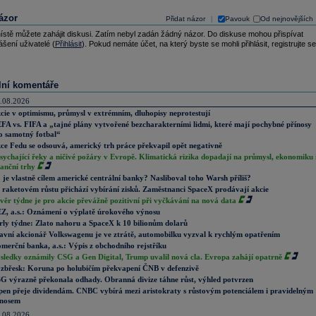
ázor
Přidat názor
Pavouk
Od nejnovějších
|
ístě můžete zahájit diskusi. Zatím nebyl zadán žádný názor. Do diskuse mohou přispívat
ášení uživatelé (
Přihlásit
). Pokud nemáte účet, na který byste se mohli přihlásit, registrujte se
lní komentáře
.08.2026
cie v optimismu, průmysl v extrémním, dluhopisy neprotestují
FA vs. FIFA a „tajné plány vytvořené bezcharakterními lidmi, které mají pochybné přínosy
o samotný fotbal“
ce Fedu se odsouvá, americký trh práce překvapil opět negativně
sychající řeky a ničivé požáry v Evropě. Klimatická rizika dopadají na průmysl, ekonomiku 
nanční trhy
 je vlastně cílem americké centrální banky? Nasliboval toho Warsh příliš?
 raketovém růstu přichází vybírání zisků. Zaměstnanci SpaceX prodávají akcie
věr týdne je pro akcie převážně pozitivní při vyčkávání na nová data
Z, a.s.: Oznámení o výplatě úrokového výnosu
rly týdne: Zlato nahoru a SpaceX k 10 bilionům dolarů
avní akcionář Volkswagenu je ve ztrátě, automobilku vyzval k rychlým opatřením
merční banka, a.s.: Výpis z obchodního rejstříku
sledky oznámily CSG a Gen Digital, Trump uvalil nová cla. Evropa zahájí opatrně
zbřesk: Koruna po holubičím překvapení ČNB v defenzivě
G výrazně překonala odhady. Obranná divize táhne růst, výhled potvrzen
pen přeje dividendám. CNBC vybírá mezi aristokraty s růstovým potenciálem i pravidelným
nosem
.08.2026