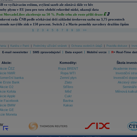
B ve vyčkávacím režimu, zvýšení sazeb ale zůstává dále ve hře
soby plynu v EU jsou pro toto období rekordně nízké, ukazují data
st MercadoLibre akceleruje na 50 %. Podle trhu ale roste příliš draze
nkovní rada ČNB podle očekávání drží základní úrokovou sazbu na 3,75 procentech
ntendo navýšilo zisk o 150 procent. Switch 2 a Mario pomohly navzdory dražším čipům
1
2
3
4
5
6
7
8
9
10
>>
atria
|
Kariéra v Patrii
|
Podmínky užívání stránek
|
Ochrana osobních údajů
|
Pravidla diskuse
|
Inve
|
|
|
|
|
E-mail newsletter
SMS zpravodajství
Data export
Mobilní verze
R
=
Real-Time dat
Akcie:
Komodity:
Škola invest
Akcie ČEZ
Ropa BRENT
Akademie inves
kcie NWR
Ropa WTI
Investiční stra
Komerční banka
Zemní plyn
Investiční dopo
ie Erste Bank
Zlato
Akciový slov
Akcie O2
Stříbro
Semináře
kcie Kofola
Měď
Měnová kalku
kcie Apple
Cukr
ie Facebook
Bavlna
kcie BMW
Kakao
Akcie GE
cie Moneta