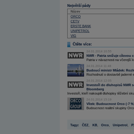
Největší pády
Název
ORCO
CETV
ERSTE BANK
UNIPETROL
VIG
Čtěte více:
24.01.2014 10:55
NWR - Patria snižuje cílovou c
Patria v návaznosti na včerejší 
24.01.2014 11:48
Budoucí ministr Mládek: Rozho
Rozhodnutí o dostavbě jaderné e
24.01.2014 12:05
Investoři do dluhopisů NWR se 
Bloomberg
Investoři, kteří nakoupili dluhopisy těžební sk
24.01.2014 15:19
Vítek: Budoucnost Orco (-7 %) 
Budoucnost realitní skupiny Orc
Tagy:
ČEZ
,
KB
,
Orco
,
Unipetrol
,
P