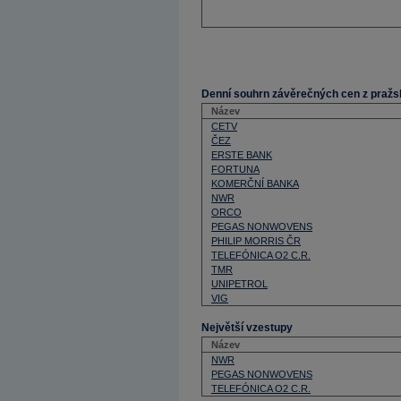
Denní souhrn závěrečných cen z pražs
Název
CETV
ČEZ
ERSTE BANK
FORTUNA
KOMERČNÍ BANKA
NWR
ORCO
PEGAS NONWOVENS
PHILIP MORRIS ČR
TELEFÓNICA O2 C.R.
TMR
UNIPETROL
VIG
Největší vzestupy
Název
NWR
PEGAS NONWOVENS
TELEFÓNICA O2 C.R.