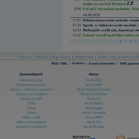
naděje na otevření Hormuzu
6:06
Fed mlčí, trh utahuje podmínky. Nejis
04.08.2026
17:02
Definitivní proražení stoletého trend
15:20
Spotify ve duhém kvartále neoslnilo. 
14:34
McDonald's zvýšil zisk, Američané ale
13:52
Palantir zasadil medvědům těžkou rá
1
2
3
4
O Patria.cz
|
Reklama
|
Mapa Stránek
|
Skupina Patria
|
Kariéra v Patrii
|
Podmínky uží
|
Cookies
|
|
RSS / XML
E-mail newsletter
SMS zpravod
Zpravodajství:
Akcie:
Akciové zprávy
Akcie ČEZ
Ekonomické zprávy
Akcie NWR
Zprávy o měnách a sazbách
Akcie Komerční banka
Zprávy o komoditách
Akcie Erste Bank
Zprávy o HDP
Akcie O2
ČNB
Akcie Kofola
Grexit
Akcie Apple
Brexit
Akcie Facebook
Volby v USA
Akcie BMW
Video zpravodajství
Akcie GE
Investiční komentáře
Akcie Moneta