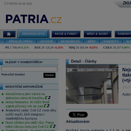
ZKU
ČTVRTEK 06.08.2026
ZPRAVODAJSTVÍ
AKCIE & FONDY
MĚNY & SAZBY
KOMODIT
|
PŘEHLED ZPRÁV
|
AKCIOVÉ
|
EKONOMICKÉ
|
MĚNY
|
KOMODITY
|
SL
PX
2 769,04
0,11%
DAX
26 126,30
-0,29%
NDQ
26 363,44
-0,83%
CZK/€
24,167
0,00%
Detail - články
HLEDAT V KOMENTÁŘÍCH
Nej
tlak
Pokročilé hledání
hledat
(+tý
INVESTIČNÍ DOPORUČENÍ
24.01
AstraZeneca jako sázka na
Autor
defenzivu mimo AI horečku
Arista Networks: AI může firmě
zajistit příznivý vítr do zad
Analytický radar: Colt CZ roste díky
vyšší marži, širší integraci i
stabilnějšímu byznysu
Aktualizováno
Nové střelivo pro další růst. Patria
mění cílovou cenu pro Colt CZ
Pražská burza poklesla o 1,1 %, a tak
Goldman Sachs: Je dobrý okamžik