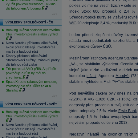
využít poklesu Microsoftu. Nvidia
pokles vidíme na všech trzích v čele se
dál tahounem AI boomu
Index Stoxx 600 propadá o 2,4 % a 
více...
Středoevropské burzy se v závěru rovně
VÝSLEDKY SPOLEČNOSTÍ - ČR
WIG
20 odepisuje 2,4 %, maďarský
BUX
Booking ukázal odolnost cestovního
trhu. Investoři přešli i slabší výhled
Leden přinesl zlepšení důvěry tuzemský
nálada mezi podnikateli se zhoršila a 
Novo Nordisk překonal očekávání,
ekonomické důvěry ČSÚ.
akcie přesto klesají. Investoři řeší
marže a budoucí růst
Disney překonal očekávání.
Mezinárodní ratingová agentura Standard
Streamovací služby i zábavní parky
„AA-„ se stabilním výhledem. Ocenila st
dál táhnou růst zisků
Trh potrestal AMD příliš. AI příběh
stejně jako nízké zadlužení v cizích 
pokračuje a růst by měl dál
kontrolou
inflaci
. Agentura
Moody's
(
73,
zrychlovat
stabilním výhledem, Fitch "A+" se stabil
SpaceX roste raketovým tempem,
investory ale děsí účet za AI a
Starship
Pod největším tlakem byly dnes na pra
více...
-2,28%) a
VIG
(
1026
CZK, -1,16%), kte
VÝSLEDKY SPOLEČNOSTÍ - SVĚT
odepsaly přes procento a svůj zisk od 
týden odepsaly 2,5 %. Akcie
Erste Bank
Booking ukázal odolnost cestovního
trhu. Investoři přešli i slabší výhled
odepsaly 1,5 %. Index evropských ba
největším propadu od června 2013.
Novo Nordisk překonal očekávání,
akcie přesto klesají. Investoři řeší
marže a budoucí růst
Negativní náladě na okolních trzích 
Disney překonal očekávání.