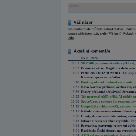
Reklama
Váš názor
Na tomto místě můžete zahájit diskusi. Zatím
pouze přihlášení uživatelé (
Přihlásit
). Pokud ne
zde
.
Aktuální komentáře
05.08.2026
22:01
S&P 500 po rekordní rally vyčkával,
18:03
Prémiové akcie, Mag495 a další pokr
16:05
PODCAST ROZHOVORY: Eli Lilly vs. 
Kunové teprve na začátku
15:18
Booking ukázal odolnost cestovního trh
14:31
Novo Nordisk překonal očekávání, akci
13:36
Disney překonal očekávání. Streamova
13:23
Trh potrestal AMD příliš. AI příběh p
11:58
SpaceX roste raketovým tempem, inves
11:19
Geopolitika trhům svědčí, zatímco v
11:11
Nálada v německém automobilovém prů
10:30
Útraty domácností dále rostou, malo
9:43
Inflace v červenci lehce zrychlila. Pot
9:14
Bezvavlasy potvrzuje celoroční výhl
9:01
Rozbřesk: České úspory na evropském
8:54
AMD zklamalo výhledem, SpaceX vydě