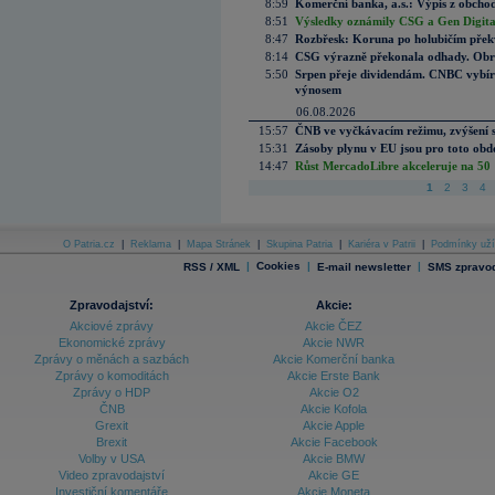
8:59
Komerční banka, a.s.: Výpis z obchod
8:51
Výsledky oznámily CSG a Gen Digital
8:47
Rozbřesk: Koruna po holubičím přek
8:14
CSG výrazně překonala odhady. Obran
5:50
Srpen přeje dividendám. CNBC vybírá
výnosem
06.08.2026
15:57
ČNB ve vyčkávacím režimu, zvýšení s
15:31
Zásoby plynu v EU jsou pro toto obdo
14:47
Růst MercadoLibre akceleruje na 50 %
1
2
3
4
O Patria.cz
|
Reklama
|
Mapa Stránek
|
Skupina Patria
|
Kariéra v Patrii
|
Podmínky uží
|
Cookies
|
|
RSS / XML
E-mail newsletter
SMS zpravod
Zpravodajství:
Akcie:
Akciové zprávy
Akcie ČEZ
Ekonomické zprávy
Akcie NWR
Zprávy o měnách a sazbách
Akcie Komerční banka
Zprávy o komoditách
Akcie Erste Bank
Zprávy o HDP
Akcie O2
ČNB
Akcie Kofola
Grexit
Akcie Apple
Brexit
Akcie Facebook
Volby v USA
Akcie BMW
Video zpravodajství
Akcie GE
Investiční komentáře
Akcie Moneta