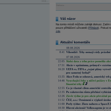
více...
Reklama
Váš názor
Na tomto místě můžete zahájit diskusi. Zatím
pouze přihlášení uživatelé (
Přihlásit
). Pokud ne
zde
.
Aktuální komentáře
08.08.2026
8:41
Víkendář: Trhy nemají rády prázdné 
07.08.2026
22:05
Slabá data z trhu práce pomohla akc
17:51
Akcie v optimismu, průmysl v extrémn
16:20
UEFA vs. FIFA a „tajné plány vytvoř
pro samotný fotbal“
15:35
Akce Fedu se odsouvá, americký trh 
14:46
Vysychající řeky a ničivé požáry v E
finanční trhy
12:55
Co je vlastně cílem americké centrál
12:35
Po raketovém růstu přichází vybírán
12:26
Závěr týdne je pro akcie převážně po
11:52
ČEZ, a.s.: Oznámení o výplatě úrok
11:00
Perly týdne: Zlato nahoru a SpaceX 
10:30
Hlavní akcionář Volkswagenu je ve z