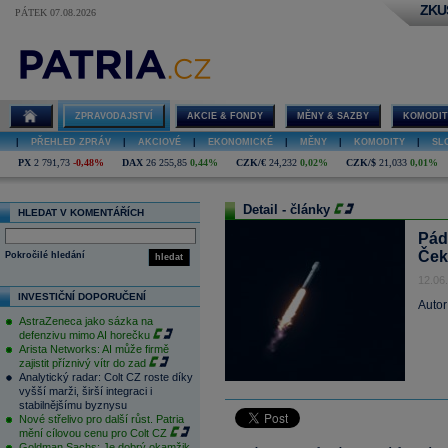
ZKU
PÁTEK 07.08.2026
ZPRAVODAJSTVÍ
AKCIE & FONDY
MĚNY & SAZBY
KOMODIT
|
PŘEHLED ZPRÁV
|
AKCIOVÉ
|
EKONOMICKÉ
|
MĚNY
|
KOMODITY
|
SL
PX
2 791,73
-0,48%
DAX
26 255,85
0,44%
CZK/€
24,232
0,02%
CZK/$
21,033
0,01%
Detail - články
HLEDAT V KOMENTÁŘÍCH
Pád
Ček
Pokročilé hledání
hledat
12.06
INVESTIČNÍ DOPORUČENÍ
Autor
AstraZeneca jako sázka na
defenzivu mimo AI horečku
Arista Networks: AI může firmě
zajistit příznivý vítr do zad
Analytický radar: Colt CZ roste díky
vyšší marži, širší integraci i
stabilnějšímu byznysu
Nové střelivo pro další růst. Patria
mění cílovou cenu pro Colt CZ
Goldman Sachs: Je dobrý okamžik