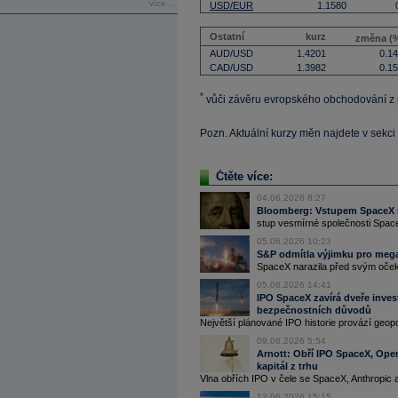
více...
USD/EUR
1.1580
Ostatní
kurz
změna (
AUD/USD
1.4201
0.1
CAD/USD
1.3982
0.1
*
vůči závěru evropského obchodování z
Pozn. Aktuální kurzy měn najdete v sekci
Čtěte více:
04.06.2026 8:27
Bloomberg: Vstupem SpaceX n
stup vesmírné společnosti Space
05.06.2026 10:23
S&P odmítla výjimku pro meg
SpaceX narazila před svým oče
05.06.2026 14:41
IPO SpaceX zavírá dveře inve
bezpečnostních důvodů
Největší plánované IPO historie provází geopo
09.06.2026 5:54
Arnott: Obří IPO SpaceX, Open
kapitál z trhu
Vlna obřích IPO v čele se SpaceX, Anthropic 
12.06.2026 15:15