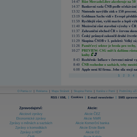
14:47
Růst MercadoLibre akceleruje na 50 %
14:37
Bankovní rada ČNB podle očekávání 
13:32
Nintendo navýšilo zisk o 150 procen
13:19
Goldman Sachs vidí v Evropě přehlíže
11:59
Rychlejší růst, vyšší marže a lepší v
11:40
Meziroční růst stavební výroby v ČR
11:37
Zahraniční obchod ČR v červnu skonč
11:35
Český průmysl zakončil druhé čtvrtlet
11:29
Skupina ČSOB v 1. pololetí: Velký zá
11:26
Paměťový sektor je brzda pro techy,
10:27
PREVIEW: CSG míří k dalšímu růstu.
knihy
8:43
Rozbřesk: Inflace v červenci mírně v
8:40
ČNB rozhodne o sazbách, trhy mezitím
6:08
Apple není AI firma. Jeho síla stojí n
1
2
3
4
O Patria.cz
|
Reklama
|
Mapa Stránek
|
Skupina Patria
|
Kariéra v Patrii
|
Podmínky uží
|
Cookies
|
|
RSS / XML
E-mail newsletter
SMS zpravod
Zpravodajství:
Akcie:
Akciové zprávy
Akcie ČEZ
Ekonomické zprávy
Akcie NWR
Zprávy o měnách a sazbách
Akcie Komerční banka
Zprávy o komoditách
Akcie Erste Bank
Zprávy o HDP
Akcie O2
ČNB
Akcie Kofola