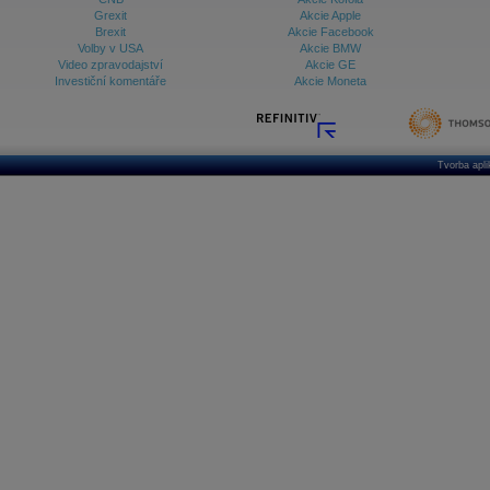
Grexit
Akcie Apple
Brexit
Akcie Facebook
Volby v USA
Akcie BMW
Video zpravodajství
Akcie GE
Investiční komentáře
Akcie Moneta
Tvorba apl