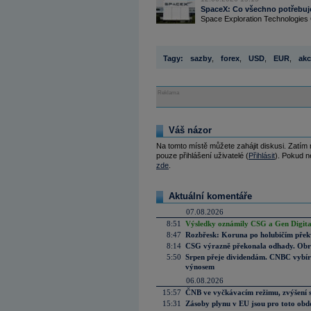
SpaceX: Co všechno potřebujet
Space Exploration Technologies 
Tagy:
sazby
,
forex
,
USD
,
EUR
,
akc
Reklama
Váš názor
Na tomto místě můžete zahájit diskusi. Zatím
pouze přihlášení uživatelé (
Přihlásit
). Pokud ne
zde
.
Aktuální komentáře
07.08.2026
8:51
Výsledky oznámily CSG a Gen Digital
8:47
Rozbřesk: Koruna po holubičím přek
8:14
CSG výrazně překonala odhady. Obran
5:50
Srpen přeje dividendám. CNBC vybírá
výnosem
06.08.2026
15:57
ČNB ve vyčkávacím režimu, zvýšení s
15:31
Zásoby plynu v EU jsou pro toto obdo