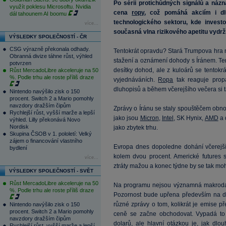
Po sérii protichůdných signálů a náz
využít poklesu Microsoftu. Nvidia
cena
ropy
, což pomáhá akciím i d
dál tahounem AI boomu
technologického sektoru, kde investo
více...
současná vlna rizikového apetitu vydrží
VÝSLEDKY SPOLEČNOSTÍ - ČR
CSG výrazně překonala odhady.
Tentokrát opravdu? Stará Trumpova hra na
Obranná divize táhne růst, výhled
stažení a oznámení dohody s Íránem. Ten
potvrzen
desítky dohod, ale z kuloárů se tentok
Růst MercadoLibre akceleruje na 50
%. Podle trhu ale roste příliš draze
vyjednáváních.
Ropa
tak reaguje pro
dluhopisů a během včerejšího večera si t
Nintendo navýšilo zisk o 150
procent. Switch 2 a Mario pomohly
navzdory dražším čipům
Zprávy o Íránu se staly spouštěčem obnov
Rychlejší růst, vyšší marže a lepší
jako jsou
Micron
,
Intel
, SK Hynix,
AMD
a 
výhled. Lilly překonává Novo
Nordisk
jako zbytek trhu.
Skupina ČSOB v 1. pololetí: Velký
zájem o financování vlastního
Evropa dnes dopoledne dohání včerejší r
bydlení
kolem dvou procent. Americké futures 
více...
ztráty mažou a konec týdne by se tak moh
VÝSLEDKY SPOLEČNOSTÍ - SVĚT
Růst MercadoLibre akceleruje na 50
Na programu nejsou významná makrodata 
%. Podle trhu ale roste příliš draze
Pozornost bude upřena především na dn
různé zprávy o tom, kolikrát je emise 
Nintendo navýšilo zisk o 150
procent. Switch 2 a Mario pomohly
ceně se začne obchodovat. Vypadá to
navzdory dražším čipům
dolarů
, ale hlavní otázkou je, jak dl
Rychlejší růst, vyšší marže a lepší