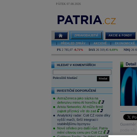
PÁTEK 07.08.2026
ZPRAVODAJSTVÍ
AKCIE & FONDY
|
PŘEHLED ZPRÁV
|
AKCIOVÉ
|
EKONOMICKÉ
PX
2 785,07
-0,71%
DAX
26 319,45
0,69%
NDQ
26 6
Detail
HLEDAT V KOMENTÁŘÍCH
Pokročilé hledání
hledat
INVESTIČNÍ DOPORUČENÍ
AstraZeneca jako sázka na
defenzivu mimo AI horečku
Arista Networks: AI může firmě
zajistit příznivý vítr do zad
Analytický radar: Colt CZ roste díky
vyšší marži, širší integraci i
stabilnějšímu byznysu
Guvernér 
Nové střelivo pro další růst. Patria
podle něj 
mění cílovou cenu pro Colt CZ
Goldman Sachs: Je dobrý okamžik