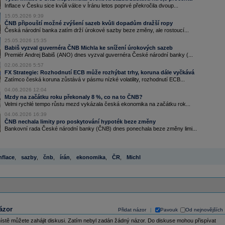
Inflace v Česku sice kvůli válce v Íránu letos poprvé překročila dvoup...
15.05.2026 9:39
ČNB připouští možné zvýšení sazeb kvůli dopadům dražší ropy
Česká národní banka zatím drží úrokové sazby beze změny, ale rostoucí...
25.05.2026 15:35
Babiš vyzval guvernéra ČNB Michla ke snížení úrokových sazeb
Premiér Andrej Babiš (ANO) dnes vyzval guvernéra České národní banky (...
02.06.2026 5:57
FX Strategie: Rozhodnutí ECB může rozhýbat trhy, koruna dále vyčkává
Zatímco česká koruna zůstává v pásmu nízké volatility, rozhodnutí ECB...
04.06.2026 12:04
Mzdy na začátku roku překonaly 8 %, co na to ČNB?
Velmi rychlé tempo růstu mezd vykázala česká ekonomika na začátku rok...
04.06.2026 16:39
ČNB nechala limity pro poskytování hypoték beze změny
Bankovní rada České národní banky (ČNB) dnes ponechala beze změny limi...
nflace
,
sazby
,
čnb
,
írán
,
ekonomika
,
ČR
,
Michl
ázor
Přidat názor
Pavouk
Od nejnovějších
|
ístě můžete zahájit diskusi. Zatím nebyl zadán žádný názor. Do diskuse mohou přispívat