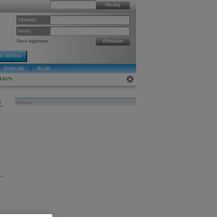
Hledej
Uživatel:
Heslo:
Nová registrace
Přihlásit
E PATRIA
DISKUSE
|
BLOG
4,61%
j
Reklama