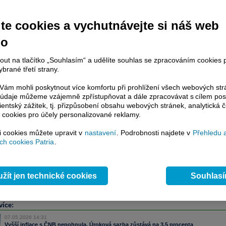
te cookies a vychutnávejte si náš web
račování článku je dostupné jen klientům placených služeb
Patria Plus
/
estor Plus
případně uživatelům platformy
Patria Direct
. Pokud jste klientem
no
hto služeb, potom je nutné se
Přihlásit
.
nout na tlačítko „Souhlasím“ a udělíte souhlas se zpracováním cookies 
ámci placeného informačního servisu získáte
brané třetí strany.
řístup ke
kompletnímu zpravodajství
.patria.cz bez jakýchkoliv omezení. Veškeré
ám mohli poskytnout více komfortu při prohlížení všech webových st
rávy, komentáře a horké zprávy jsou
to údaje můžeme vzájemně zpřístupňovat a dále zpracovávat s cílem pos
brazovány terminálovou metodou (bez nutnosti obnovovat stránku) bez
lientský zážitek, tj. přizpůsobení obsahu webových stránek, analytická č
 cookies pro účely personalizované reklamy.
ždění a v plné verzi.
si cookies můžete upravit v
nastavení
. Podrobnosti najdete v
Přehledu 
en zpravodajství, ale i další služby získáte v Patria Plus / Investor Plus -
sms
h cookies Patria
.
e-mailové
zpravodajství,
data
z finančních trhů v reálném čase, kompletní
lytický servis
, rozsáhlé
databáze
časových řad ke stažení,
prognózy
oje a
valuace
, ekonomické
fundamenty
,
nástroje
a
kalkulátory
...
více
žít jen technické cookies
Souhlas
více:
07.05.2026 14:31
Vyšší inflace s ČNB nepohnula. Úroková sazba zůstává na 3,5 procenta