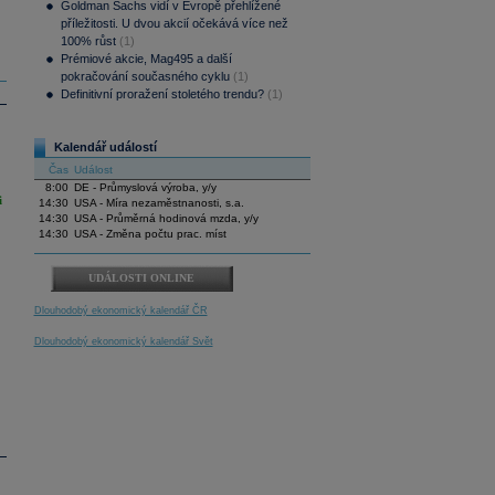
Goldman Sachs vidí v Evropě přehlížené
příležitosti. U dvou akcií očekává více než
100% růst
(1)
Prémiové akcie, Mag495 a další
pokračování současného cyklu
(1)
Definitivní proražení stoletého trendu?
(1)
Kalendář událostí
Čas
Událost
8:00
DE - Průmyslová výroba, y/y
i
14:30
USA - Míra nezaměstnanosti, s.a.
14:30
USA - Průměrná hodinová mzda, y/y
14:30
USA - Změna počtu prac. míst
UDÁLOSTI ONLINE
Dlouhodobý ekonomický kalendář ČR
Dlouhodobý ekonomický kalendář Svět