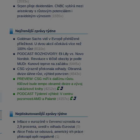
(2033x)
Srpen přeje dividendám. CNBC vybírá mezi
aristokraty s růstovým potenciálem i
pravidelným výnosem
(1555x)
Nejčtenější zprávy týdne
Goldman Sachs vidí v Evropě přehlížené
příležitosti. U dvou akcií očekává více než
100% růst
(8110x)
PODCAST ROZHOVORY: Eli Lilly vs. Novo
Nordisk. Revoluce v léčbě obezity je podle
MUDr. Kunové teprve na začátku
(6445x)
CSG výrazně překonala odhady. Obranná
divize táhne růst, výhled potvrzen
(4543x)
PREVIEW: CSG míří k dalšímu růstu.
Klíčové bude tempo obranné divize a vývoj
zakázkové knihy
(4212x)
PODCAST Týdenní výhled: V centru
pozornosti AMD a Palantir
(4157x)
Nejdiskutovanější zprávy týdne
Inflace v eurozóně v červenci vzrostla na
2,9 procenta, uvedl v odhadu Eurostat
(5)
Akce Fedu se odsouvá, americký trh práce
překvapil opět negativně
(1)