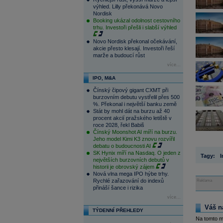
výhled. Lilly překonává Novo
Nordisk
Booking ukázal odolnost cestovního
trhu. Investoři přešli i slabší výhled
Novo Nordisk překonal očekávání,
akcie přesto klesají. Investoři řeší
marže a budoucí růst
více...
IPO, M&A
Čínský čipový gigant CXMT při
burzovním debutu vystřelil přes 500
%. Překonal i největší banku země
Stát by mohl dát na burzu až 40
procent akcií pražského letiště v
roce 2028, řekl Babiš
Čínský Moonshot AI míří na burzu.
Jeho model Kimi K3 znovu rozvířil
debatu o budoucnosti AI
SK Hynix míří na Nasdaq. O jeden z
Tagy:
I
největších burzovních debutů v
historii je obrovský zájem
Nová vlna mega IPO hýbe trhy.
Rychlé zařazování do indexů
Reklama
přináší šance i rizika
více...
Váš n
TÝDENNÍ PŘEHLEDY
Na tomto m