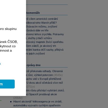
Související komentáře
Co je vlastně cílem americké centrální
banky? Nasliboval toho Warsh příliš?
ČNB ve vyčkávacím režimu, zvýšení
pro skupinu
sazeb ale zůstává dále ve hře
Inflace v červenci lehce zrychlila. Potraviny
inflaci brzdí, služby ji tlačí vzhůru
ránek ČSOB,
Yardeni: Obrovský majetek živící spotřebu.
kytnout co
Jediné, na čem záleží, je akciový trh
Britská centrální banka drží sazby, přibývá
innost a
ale hlasů pro jejich zvýšení
a
Nejčtenější zprávy dne
CSG výrazně překonala odhady. Obranná
divize táhne růst, výhled potvrzen
(4543x)
Goldman Sachs vidí v Evropě přehlížené
příležitosti. U dvou akcií očekává více než
ím
100% růst
(2711x)
Po raketovém růstu přichází vybírání zisků.
Zaměstnanci SpaceX prodávají akcie
(2554x)
Hlavní akcionář Volkswagenu je ve ztrátě,
automobilku vyzval k rychlým opatřením