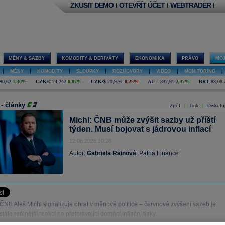
ZKUSIT DEMO
OTEVŘÍT ÚČET
WEBTRADER
|
|
|
MĚNY & SAZBY
KOMODITY & DERIVÁTY
EKONOMIKA
PRÁVO
MOJ
|
MĚNY
|
KOMODITY
|
SLOUPKY
|
ROZHOVORY
|
VIDEO
|
MONITORING
|
90,62
1,30%
CZK/€
24,242
0,07%
CZK/$
20,976
-0,25%
AU
4 337,91
2,37%
BRT
83,08
 - články
Zpět
Tisk
Diskutu
|
|
Michl: ČNB může zvýšit sazby už příští
týden. Musí bojovat s jádrovou inflací
12.06.2026 10:28
Autor:
Gabriela Rainová
, Patria Finance
ČNB Aleš Michl signalizuje obrat v měnové politice – červnové zvýšení sazeb je
stále reálnější reakcí na přetrvávající domácí inflační tlaky.