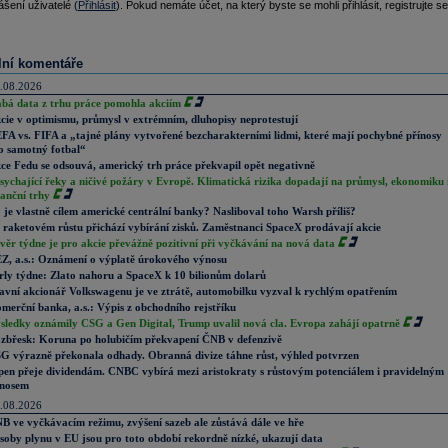
ášení uživatelé (
Přihlásit
). Pokud nemáte účet, na který byste se mohli přihlásit, registrujte se
lní komentáře
.08.2026
abá data z trhu práce pomohla akciím
cie v optimismu, průmysl v extrémním, dluhopisy neprotestují
FA vs. FIFA a „tajné plány vytvořené bezcharakterními lidmi, které mají pochybné přínosy
o samotný fotbal“
ce Fedu se odsouvá, americký trh práce překvapil opět negativně
sychající řeky a ničivé požáry v Evropě. Klimatická rizika dopadají na průmysl, ekonomiku 
nanční trhy
 je vlastně cílem americké centrální banky? Nasliboval toho Warsh příliš?
 raketovém růstu přichází vybírání zisků. Zaměstnanci SpaceX prodávají akcie
věr týdne je pro akcie převážně pozitivní při vyčkávání na nová data
Z, a.s.: Oznámení o výplatě úrokového výnosu
rly týdne: Zlato nahoru a SpaceX k 10 bilionům dolarů
avní akcionář Volkswagenu je ve ztrátě, automobilku vyzval k rychlým opatřením
merční banka, a.s.: Výpis z obchodního rejstříku
sledky oznámily CSG a Gen Digital, Trump uvalil nová cla. Evropa zahájí opatrně
zbřesk: Koruna po holubičím překvapení ČNB v defenzivě
G výrazně překonala odhady. Obranná divize táhne růst, výhled potvrzen
pen přeje dividendám. CNBC vybírá mezi aristokraty s růstovým potenciálem i pravidelným
nosem
.08.2026
B ve vyčkávacím režimu, zvýšení sazeb ale zůstává dále ve hře
soby plynu v EU jsou pro toto období rekordně nízké, ukazují data