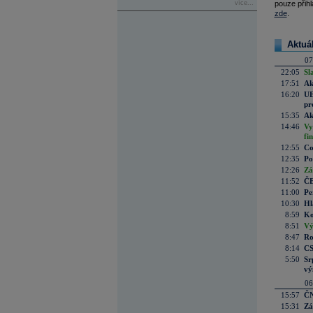
více...
pouze přihl
zde
.
Aktuá
07
22:05
Sl
17:51
Ak
16:20
UE
pr
15:35
Ak
14:46
Vy
fi
12:55
Co
12:35
Po
12:26
Zá
11:52
ČE
11:00
Pe
10:30
Hl
8:59
Ko
8:51
Vý
8:47
Ro
8:14
CS
5:50
Sr
vý
06
15:57
ČN
15:31
Zá