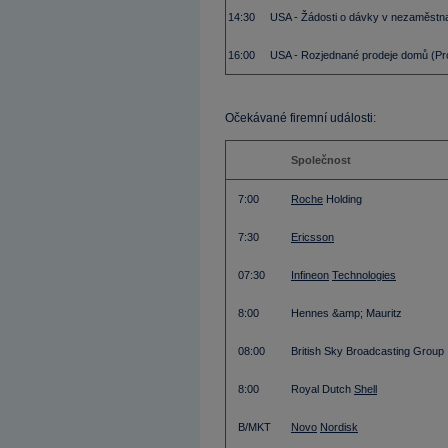
14:30
USA - Žádosti o dávky v nezaměstna
16:00
USA - Rozjednané prodeje domů (Pr
Očekávané firemní události:
Společnost
7:00
Roche
Holding
7:30
Ericsson
07:30
Infineon
Technologies
8:00
Hennes &amp; Mauritz
08:00
British Sky Broadcasting Group
8:00
Royal Dutch
Shell
B/MKT
Novo
Nordisk