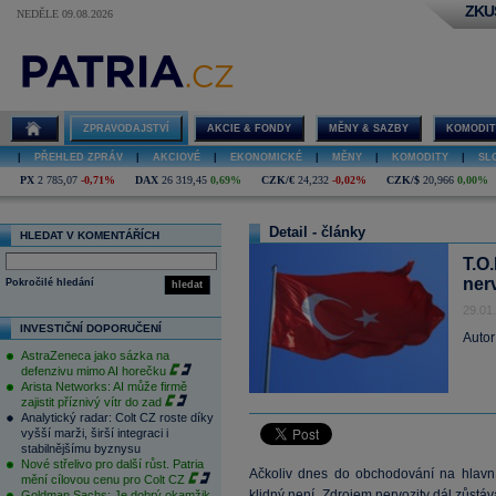
ZKU
NEDĚLE 09.08.2026
ZPRAVODAJSTVÍ
AKCIE & FONDY
MĚNY & SAZBY
KOMODIT
|
PŘEHLED ZPRÁV
|
AKCIOVÉ
|
EKONOMICKÉ
|
MĚNY
|
KOMODITY
|
SL
PX
2 785,07
-0,71%
DAX
26 319,45
0,69%
CZK/€
24,232
-0,02%
CZK/$
20,966
0,00%
Detail - články
HLEDAT V KOMENTÁŘÍCH
T.O.
ner
Pokročilé hledání
hledat
29.01
INVESTIČNÍ DOPORUČENÍ
Autor
AstraZeneca jako sázka na
defenzivu mimo AI horečku
Arista Networks: AI může firmě
zajistit příznivý vítr do zad
Analytický radar: Colt CZ roste díky
vyšší marži, širší integraci i
stabilnějšímu byznysu
Nové střelivo pro další růst. Patria
Ačkoliv dnes do obchodování na hlavní
mění cílovou cenu pro Colt CZ
klidný není. Zdrojem nervozity dál zůstá
Goldman Sachs: Je dobrý okamžik