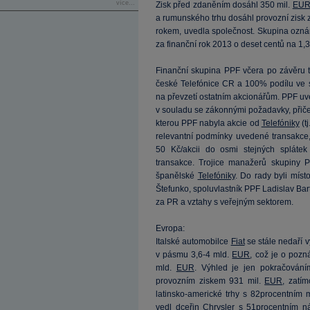
více...
Zisk před zdaněním dosáhl 350 mil.
EU
a rumunského trhu dosáhl provozní zisk 
rokem, uvedla společnost. Skupina ozná
za finanční rok 2013 o deset centů na 1,3
Finanční skupina PPF včera po závěru t
české Telefónice CR a 100% podílu ve s
na převzetí ostatním akcionářům. PPF u
v souladu se zákonnými požadavky, přič
kterou PPF nabyla akcie od
Telefóniky
(t
relevantní podmínky uvedené transakce, 
50 Kč/akcii do osmi stejných splátek
transakce. Trojice manažerů skupiny P
španělské
Telefóniky
. Do rady byli míst
Štefunko, spoluvlastník PPF Ladislav Bar
za PR a vztahy s veřejným sektorem.
Evropa:
Italské automobilce
Fiat
se stále nedaří 
v pásmu 3,6-4 mld.
EUR
, což je o pozn
mld.
EUR
. Výhled je jen pokračován
provozním ziskem 931 mil.
EUR
, zatím
latinsko-americké trhy s 82procentním
vedl dceřin
Chrysler
s 51procentním ná