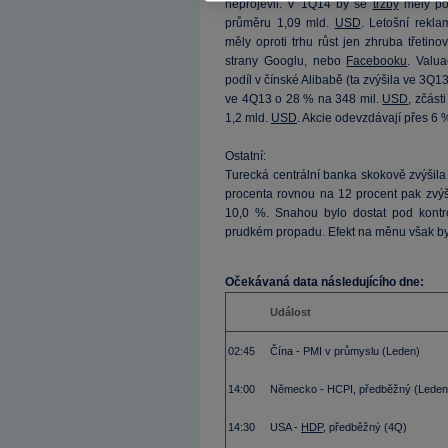
neprojevil. V 1Q14 by se
tržby
měly poh
průměru 1,09 mld.
USD
. Letošní rekla
měly oproti trhu růst jen zhruba třet
strany Googlu, nebo
Facebooku
. Valua
podíl v čínské Alibabě (ta zvýšila ve 3Q1
ve 4Q13 o 28 % na 348 mil.
USD
, zčást
1,2 mld.
USD
. Akcie odevzdávají přes 6 
Ostatní:
Turecká centrální banka skokově zvýšil
procenta rovnou na 12 procent pak zvýš
10,0 %. Snahou bylo dostat pod kont
prudkém propadu. Efekt na měnu však b
Očekávaná data následujícího dne:
Událost
02:45
Čína - PMI v průmyslu (Leden)
14:00
Německo - HCPI, předběžný (Leden
14:30
USA -
HDP
, předběžný (4Q)