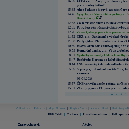
16:20
UEFA vs. FIFA a „tajné plány vytvoř
pro samotný fotbal“
15:35
Akce Fedu se odsouvá, americký trh 
14:46
Vysychající řeky a ničivé požáry v E
finanční trhy
12:55
Co je vlastně cílem americké centrál
12:35
Po raketovém růstu přichází vybírán
12:26
Závěr týdne je pro akcie převážně po
11:52
ČEZ, a.s.: Oznámení o výplatě úrok
11:00
Perly týdne: Zlato nahoru a SpaceX 
10:30
Hlavní akcionář Volkswagenu je ve z
8:59
Komerční banka, a.s.: Výpis z obchod
8:51
Výsledky oznámily CSG a Gen Digital
8:47
Rozbřesk: Koruna po holubičím přek
8:14
CSG výrazně překonala odhady. Obran
5:50
Srpen přeje dividendám. CNBC vybírá
výnosem
06.08.2026
15:57
ČNB ve vyčkávacím režimu, zvýšení s
15:31
Zásoby plynu v EU jsou pro toto obdo
1
2
3
4
O Patria.cz
|
Reklama
|
Mapa Stránek
|
Skupina Patria
|
Kariéra v Patrii
|
Podmínky uží
|
Cookies
|
|
RSS / XML
E-mail newsletter
SMS zpravod
Zpravodajství:
Akcie: