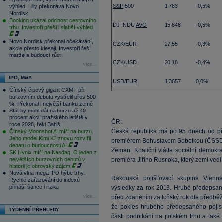
S&P
500
1 783
-0,5%
výhled. Lilly překonává Novo
Nordisk
Booking ukázal odolnost cestovního
DJ INDU
AVG
15 848
-0,5%
trhu. Investoři přešli i slabší výhled
Novo Nordisk překonal očekávání,
CZK/EUR
27,55
-0,3%
akcie přesto klesají. Investoři řeší
marže a budoucí růst
CZK/USD
20,18
-0,4%
více...
IPO, M&A
USD/EUR
1,3657
0,0%
Čínský čipový gigant CXMT při
burzovním debutu vystřelil přes 500
%. Překonal i největší banku země
Stát by mohl dát na burzu až 40
procent akcií pražského letiště v
ČR:
roce 2028, řekl Babiš
Česká republika má po 95 dnech od pře
Čínský Moonshot AI míří na burzu.
Jeho model Kimi K3 znovu rozvířil
premiérem Bohuslavem Sobotkou (ČSSD)
debatu o budoucnosti AI
Zeman. Koaliční vláda sociální demokra
SK Hynix míří na Nasdaq. O jeden z
největších burzovních debutů v
premiéra Jiřího Rusnoka, který zemi vedl
historii je obrovský zájem
Nová vlna mega IPO hýbe trhy.
Rakouská pojišťovací skupina
Vienn
Rychlé zařazování do indexů
přináší šance i rizika
výsledky za rok 2013. Hrubé předepsané
více...
před zdaněním za loňský rok dle předbě
že pokles hrubého předepsaného pojis
TÝDENNÍ PŘEHLEDY
části podnikání na polském trhu a také