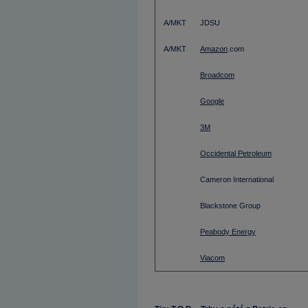
A/MKT
JDSU
A/MKT
Amazon
.com
Broadcom
Google
3M
Occidental Petroleum
Cameron International
Blackstone Group
Peabody Energy
Viacom