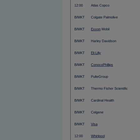
12:00
Atlas Copco
B/MKT
Colgate Palmolive
B/MKT
Exxon
Mobil
B/MKT
Harley Davidson
B/MKT
Eli Lilly
B/MKT
ConocoPhillips
B/MKT
PulteGroup
B/MKT
Thermo Fisher Scientific
B/MKT
Cardinal Health
B/MKT
Celgene
B/MKT
Visa
12:00
Whirlpool