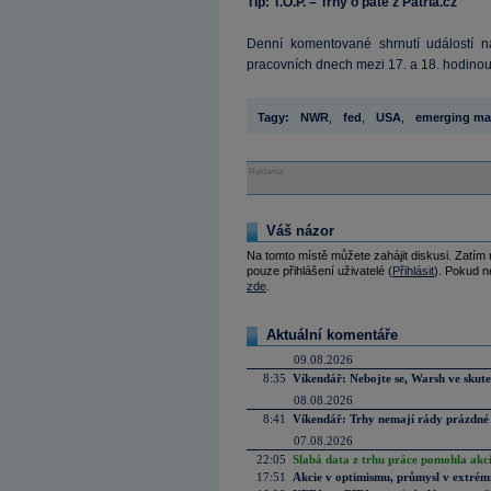
Tip: T.O.P. – Trhy o páté z Patria.cz
Denní komentované shrnutí událostí na
pracovních dnech mezi 17. a 18. hodinou
Tagy:
NWR
,
fed
,
USA
,
emerging ma
Reklama
Váš názor
Na tomto místě můžete zahájit diskusi. Zatím
pouze přihlášení uživatelé (
Přihlásit
). Pokud ne
zde
.
Aktuální komentáře
09.08.2026
8:35
Víkendář: Nebojte se, Warsh ve skute
08.08.2026
8:41
Víkendář: Trhy nemají rády prázdné 
07.08.2026
22:05
Slabá data z trhu práce pomohla akc
17:51
Akcie v optimismu, průmysl v extrémn