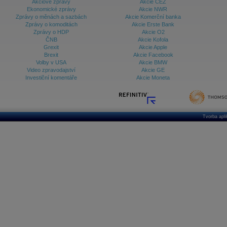
Akciové zprávy
Akcie ČEZ
Ekonomické zprávy
Akcie NWR
Zprávy o měnách a sazbách
Akcie Komerční banka
Zprávy o komoditách
Akcie Erste Bank
Zprávy o HDP
Akcie O2
ČNB
Akcie Kofola
Grexit
Akcie Apple
Brexit
Akcie Facebook
Volby v USA
Akcie BMW
Video zpravodajství
Akcie GE
Investiční komentáře
Akcie Moneta
Tvorba apl