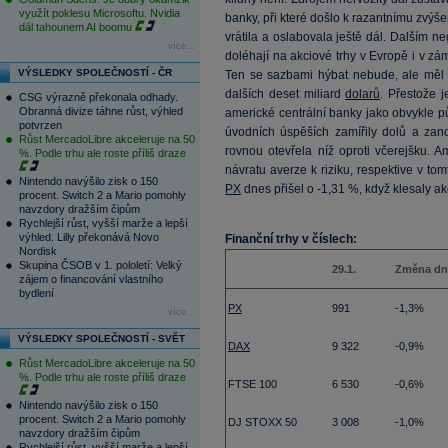
využít poklesu Microsoftu. Nvidia
banky, při které došlo k razantnímu zvýš
dál tahounem AI boomu
vrátila a oslabovala ještě dál. Dalším ne
více...
doléhají na akciové trhy v Evropě i v z
VÝSLEDKY SPOLEČNOSTÍ - ČR
Ten se sazbami hýbat nebude, ale měl 
dalších deset miliard
dolarů
. Přestože j
CSG výrazně překonala odhady.
Obranná divize táhne růst, výhled
americké centrální banky jako obvykle p
potvrzen
úvodních úspěších zamířily dolů a zano
Růst MercadoLibre akceleruje na 50
rovnou otevřela níž oproti včerejšku. A
%. Podle trhu ale roste příliš draze
návratu averze k riziku, respektive v t
Nintendo navýšilo zisk o 150
PX
dnes přišel o -1,31 %, když klesaly a
procent. Switch 2 a Mario pomohly
navzdory dražším čipům
Rychlejší růst, vyšší marže a lepší
výhled. Lilly překonává Novo
Finanční trhy v číslech:
Nordisk
Skupina ČSOB v 1. pololetí: Velký
29.1.
Změna dn
zájem o financování vlastního
bydlení
PX
991
-1,3%
více...
VÝSLEDKY SPOLEČNOSTÍ - SVĚT
DAX
9 322
-0,9%
Růst MercadoLibre akceleruje na 50
%. Podle trhu ale roste příliš draze
FTSE 100
6 530
-0,6%
Nintendo navýšilo zisk o 150
procent. Switch 2 a Mario pomohly
DJ STOXX 50
3 008
-1,0%
navzdory dražším čipům
Rychlejší růst, vyšší marže a lepší