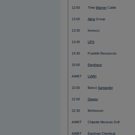
12:00
Time
Warner
Cable
13:00
Altria
Group
13:30
Invesco
13:45
UPS
14:30
Franklin Resources
15:00
Raytheon
A/MKT
LVMH
22:00
Banco
Santander
22:00
Diageo
22:30
McKesson
A/MKT
Chipotle Mexican Grill
A/MKT
Eastman Chemical