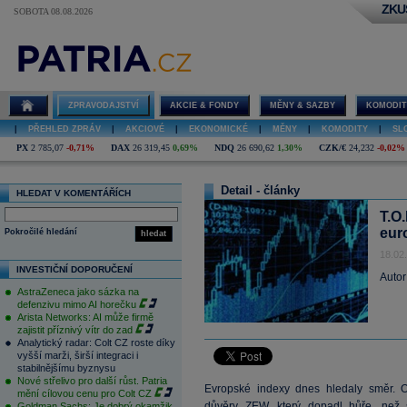
ZKU
SOBOTA 08.08.2026
ZPRAVODAJSTVÍ
AKCIE & FONDY
MĚNY & SAZBY
KOMODIT
|
PŘEHLED ZPRÁV
|
AKCIOVÉ
|
EKONOMICKÉ
|
MĚNY
|
KOMODITY
|
SL
PX
2 785,07
-0,71%
DAX
26 319,45
0,69%
NDQ
26 690,62
1,30%
CZK/€
24,232
-0,02%
Detail - články
HLEDAT V KOMENTÁŘÍCH
T.O.
eur
Pokročilé hledání
hledat
18.02
INVESTIČNÍ DOPORUČENÍ
Autor
AstraZeneca jako sázka na
defenzivu mimo AI horečku
Arista Networks: AI může firmě
zajistit příznivý vítr do zad
Analytický radar: Colt CZ roste díky
vyšší marži, širší integraci i
stabilnějšímu byznysu
Nové střelivo pro další růst. Patria
Evropské indexy dnes hledaly směr. 
mění cílovou cenu pro Colt CZ
důvěry ZEW, který dopadl hůře, než 
Goldman Sachs: Je dobrý okamžik