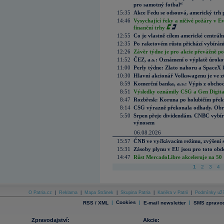
pro samotný fotbal“
15:35
Akce Fedu se odsouvá, americký trh 
14:46
Vysychající řeky a ničivé požáry v E
finanční trhy
12:55
Co je vlastně cílem americké centrál
12:35
Po raketovém růstu přichází vybírán
12:26
Závěr týdne je pro akcie převážně po
11:52
ČEZ, a.s.: Oznámení o výplatě úrok
11:00
Perly týdne: Zlato nahoru a SpaceX 
10:30
Hlavní akcionář Volkswagenu je ve z
8:59
Komerční banka, a.s.: Výpis z obchod
8:51
Výsledky oznámily CSG a Gen Digital
8:47
Rozbřesk: Koruna po holubičím přek
8:14
CSG výrazně překonala odhady. Obran
5:50
Srpen přeje dividendám. CNBC vybírá
výnosem
06.08.2026
15:57
ČNB ve vyčkávacím režimu, zvýšení s
15:31
Zásoby plynu v EU jsou pro toto obdo
14:47
Růst MercadoLibre akceleruje na 50 %
1
2
3
4
O Patria.cz
|
Reklama
|
Mapa Stránek
|
Skupina Patria
|
Kariéra v Patrii
|
Podmínky uží
|
Cookies
|
|
RSS / XML
E-mail newsletter
SMS zpravod
Zpravodajství:
Akcie: