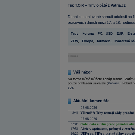
Tip: T.O.P. – Trhy o páté z Patria.cz
Denní komentované shrnutí událostí na fin
pracovních dnech mezi 17. a 18. hodinou
Tagy:
koruna
,
PX
,
USD
,
EUR
,
Erst
ZEW
,
Evropa
,
farmacie
,
Maďarská ná
Reklama
Váš názor
Na tomto místě můžete zahájit diskusi. Zatím
pouze přihlášení uživatelé (
Přihlásit
). Pokud ne
zde
.
Aktuální komentáře
08.08.2026
8:41
Víkendář: Trhy nemají rády prázdné 
07.08.2026
22:05
Slabá data z trhu práce pomohla akc
17:51
Akcie v optimismu, průmysl v extrémn
16:20
UEFA vs. FIFA a „tajné plány vytvoř