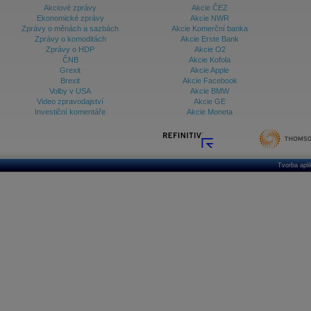
Akciové zprávy
Akcie ČEZ
Ekonomické zprávy
Akcie NWR
Zprávy o měnách a sazbách
Akcie Komerční banka
Zprávy o komoditách
Akcie Erste Bank
Zprávy o HDP
Akcie O2
ČNB
Akcie Kofola
Grexit
Akcie Apple
Brexit
Akcie Facebook
Volby v USA
Akcie BMW
Video zpravodajství
Akcie GE
Investiční komentáře
Akcie Moneta
Tvorba apl