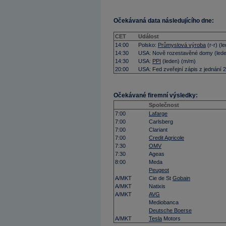
Očekávaná data následujícího dne:
CET
Událost
14:00
Polsko:
Průmyslová výroba
(r-r) (l
14:30
USA: Nově rozestavěné domy (led
14:30
USA:
PPI
(leden) (m/m)
20:00
USA: Fed zveřejní zápis z jednání 2
Očekávané firemní výsledky:
Společnost
7:00
Lafarge
7:00
Carlsberg
7:00
Clariant
7:00
Credit Agricole
7:30
OMV
7:30
Ageas
8:00
Meda
Peugeot
A/MKT
Cie de St
Gobain
A/MKT
Natixis
A/MKT
AVG
Mediobanca
Deutsche Boerse
A/MKT
Tesla
Motors