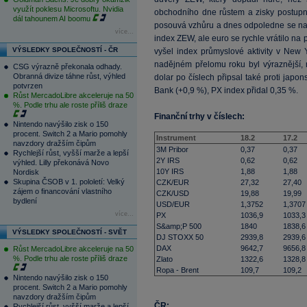
využít poklesu Microsoftu. Nvidia
obchodního dne růstem a zisky postupn
dál tahounem AI boomu
posouvá vzhůru a dnes odpoledne se nac
více...
index ZEW, ale euro se rychle vrátilo na 
VÝSLEDKY SPOLEČNOSTÍ - ČR
vyšel index průmyslové aktivity v New
nadějném přelomu roku byl výraznější, n
CSG výrazně překonala odhady.
Obranná divize táhne růst, výhled
dolar po číslech připsal také proti jap
potvrzen
Bank (+0,9 %), PX index přidal 0,35 %.
Růst MercadoLibre akceleruje na 50
%. Podle trhu ale roste příliš draze
Finanční trhy v číslech:
Nintendo navýšilo zisk o 150
procent. Switch 2 a Mario pomohly
Instrument
18.2
17.2
navzdory dražším čipům
3M Pribor
0,37
0,37
Rychlejší růst, vyšší marže a lepší
2Y IRS
0,62
0,62
výhled. Lilly překonává Novo
10Y IRS
1,88
1,88
Nordisk
Skupina ČSOB v 1. pololetí: Velký
CZK/EUR
27,32
27,40
zájem o financování vlastního
CZK/USD
19,88
19,99
bydlení
USD/EUR
1,3752
1,3707
více...
PX
1036,9
1033,3
S&amp;P 500
1840
1838,6
VÝSLEDKY SPOLEČNOSTÍ - SVĚT
DJ STOXX 50
2939,8
2939,6
DAX
9642,7
9656,8
Růst MercadoLibre akceleruje na 50
%. Podle trhu ale roste příliš draze
Zlato
1322,6
1328,8
Ropa - Brent
109,7
109,2
Nintendo navýšilo zisk o 150
procent. Switch 2 a Mario pomohly
navzdory dražším čipům
ČR:
Rychlejší růst, vyšší marže a lepší