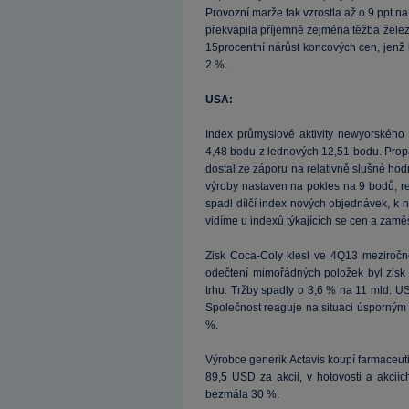
Provozní marže tak vzrostla až o 9 ppt n
překvapila příjemně zejména těžba želez
15procentní nárůst koncových cen, jenž 
2 %.
USA:
Index průmyslové aktivity newyorského 
4,48 bodu z lednových 12,51 bodu. Prop
dostal ze záporu na relativně slušné ho
výroby nastaven na pokles na 9 bodů, re
spadl dílčí index nových objednávek, k n
vidíme u indexů týkajících se cen a zamě
Zisk Coca-Coly klesl ve 4Q13 meziročn
odečtení mimořádných položek byl zisk 
trhu. Tržby spadly o 3,6 % na 11 mld. US
Společnost reaguje na situaci úsporným
%.
Výrobce generik Actavis koupí farmaceut
89,5 USD za akcii, v hotovosti a akciíc
bezmála 30 %.