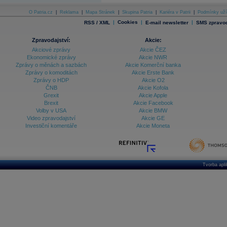
O Patria.cz
|
Reklama
|
Mapa Stránek
|
Skupina Patria
|
Kariéra v Patrii
|
Podmínky uží
|
Cookies
|
|
RSS / XML
E-mail newsletter
SMS zpravod
Zpravodajství:
Akcie:
Akciové zprávy
Akcie ČEZ
Ekonomické zprávy
Akcie NWR
Zprávy o měnách a sazbách
Akcie Komerční banka
Zprávy o komoditách
Akcie Erste Bank
Zprávy o HDP
Akcie O2
ČNB
Akcie Kofola
Grexit
Akcie Apple
Brexit
Akcie Facebook
Volby v USA
Akcie BMW
Video zpravodajství
Akcie GE
Investiční komentáře
Akcie Moneta
Tvorba apl