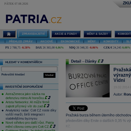
ZKU
PÁTEK 07.08.2026
ZPRAVODAJSTVÍ
AKCIE & FONDY
MĚNY & SAZBY
KOMODIT
|
PŘEHLED ZPRÁV
|
AKCIOVÉ
|
EKONOMICKÉ
|
MĚNY
|
KOMODITY
|
SL
PX
2 788,75
-0,58%
DAX
26 365,08
0,86%
NDQ
26 348,35
-0,06%
CZK/€
24,245
0,08%
Detail - články
HLEDAT V KOMENTÁŘÍCH
Pražská
výrazný
Pokročilé hledání
hledat
Vídni
INVESTIČNÍ DOPORUČENÍ
19.02.2014 
AstraZeneca jako sázka na
Autor:
Ron
defenzivu mimo AI horečku
Arista Networks: AI může firmě
zajistit příznivý vítr do zad
Analytický radar: Colt CZ roste díky
vyšší marži, širší integraci i
Pražská burza během úterního obchodov
stabilnějšímu byznysu
především díky Erste o dalších 0,35 % v
Nové střelivo pro další růst. Patria
Kč.
mění cílovou cenu pro Colt CZ
Goldman Sachs: Je dobrý okamžik