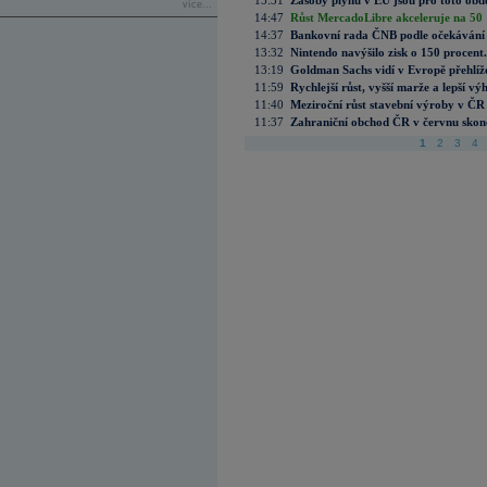
15:31
Zásoby plynu v EU jsou pro toto obdo
více...
14:47
Růst MercadoLibre akceleruje na 50 %
14:37
Bankovní rada ČNB podle očekávání 
13:32
Nintendo navýšilo zisk o 150 procen
13:19
Goldman Sachs vidí v Evropě přehlíže
11:59
Rychlejší růst, vyšší marže a lepší v
11:40
Meziroční růst stavební výroby v ČR
11:37
Zahraniční obchod ČR v červnu skonč
1
2
3
4