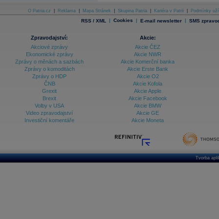
O Patria.cz
|
Reklama
|
Mapa Stránek
|
Skupina Patria
|
Kariéra v Patrii
|
Podmínky uží
|
Cookies
|
|
RSS / XML
E-mail newsletter
SMS zpravod
Zpravodajství:
Akcie:
Akciové zprávy
Akcie ČEZ
Ekonomické zprávy
Akcie NWR
Zprávy o měnách a sazbách
Akcie Komerční banka
Zprávy o komoditách
Akcie Erste Bank
Zprávy o HDP
Akcie O2
ČNB
Akcie Kofola
Grexit
Akcie Apple
Brexit
Akcie Facebook
Volby v USA
Akcie BMW
Video zpravodajství
Akcie GE
Investiční komentáře
Akcie Moneta
Tvorba apl