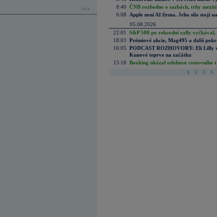
8:40
ČNB rozhodne o sazbách, trhy mezitím
více...
6:08
Apple není AI firma. Jeho síla stojí n
05.08.2026
22:01
S&P 500 po rekordní rally vyčkával,
18:03
Prémiové akcie, Mag495 a další pokr
16:05
PODCAST ROZHOVORY: Eli Lilly vs. 
Kunové teprve na začátku
15:18
Booking ukázal odolnost cestovního trh
1
2
3
4