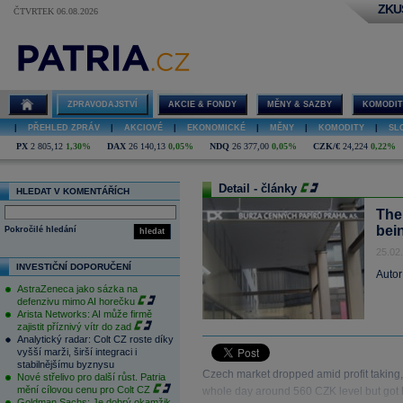
ZKU
ČTVRTEK 06.08.2026
ZPRAVODAJSTVÍ
AKCIE & FONDY
MĚNY & SAZBY
KOMODIT
|
PŘEHLED ZPRÁV
|
AKCIOVÉ
|
EKONOMICKÉ
|
MĚNY
|
KOMODITY
|
SL
PX
2 805,12
1,30%
DAX
26 140,13
0,05%
NDQ
26 377,00
0,05%
CZK/€
24,224
0,22%
Detail - články
HLEDAT V KOMENTÁŘÍCH
The
bei
Pokročilé hledání
hledat
25.02
INVESTIČNÍ DOPORUČENÍ
Autor
AstraZeneca jako sázka na
defenzivu mimo AI horečku
Arista Networks: AI může firmě
zajistit příznivý vítr do zad
Analytický radar: Colt CZ roste díky
vyšší marži, širší integraci i
stabilnějšímu byznysu
Czech market dropped amid profit taking
Nové střelivo pro další růst. Patria
mění cílovou cenu pro Colt CZ
whole day around 560 CZK level but got h
Goldman Sachs: Je dobrý okamžik