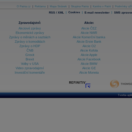
O Patria.cz
|
Reklama
|
Mapa Stránek
|
Skupina Patria
|
Kariéra v Patrii
|
Podmínky uží
|
Cookies
|
|
RSS / XML
E-mail newsletter
SMS zpravod
Zpravodajství:
Akcie:
Akciové zprávy
Akcie ČEZ
Ekonomické zprávy
Akcie NWR
Zprávy o měnách a sazbách
Akcie Komerční banka
Zprávy o komoditách
Akcie Erste Bank
Zprávy o HDP
Akcie O2
ČNB
Akcie Kofola
Grexit
Akcie Apple
Brexit
Akcie Facebook
Volby v USA
Akcie BMW
Video zpravodajství
Akcie GE
Investiční komentáře
Akcie Moneta
Tvorba apl