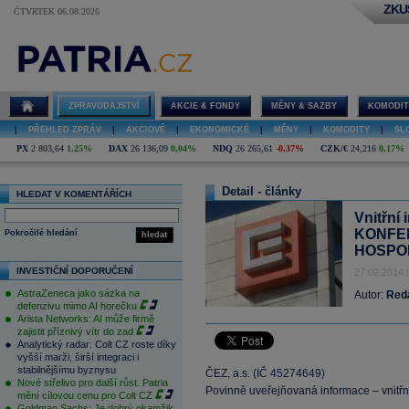
ZKU
ČTVRTEK 06.08.2026
ZPRAVODAJSTVÍ
AKCIE & FONDY
MĚNY & SAZBY
KOMODIT
|
PŘEHLED ZPRÁV
|
AKCIOVÉ
|
EKONOMICKÉ
|
MĚNY
|
KOMODITY
|
SL
PX
2 803,64
1,25%
DAX
26 136,09
0,04%
NDQ
26 265,61
-0,37%
CZK/€
24,216
0,17%
Detail - články
HLEDAT V KOMENTÁŘÍCH
Vnitřní
KONFE
Pokročilé hledání
hledat
HOSPOD
INVESTIČNÍ DOPORUČENÍ
27.02.2014 
AstraZeneca jako sázka na
Autor:
Red
defenzivu mimo AI horečku
Arista Networks: AI může firmě
zajistit příznivý vítr do zad
Analytický radar: Colt CZ roste díky
vyšší marži, širší integraci i
stabilnějšímu byznysu
ČEZ, a.s. (IČ 45274649)
Nové střelivo pro další růst. Patria
Povinně uveřejňovaná informace – vnitřn
mění cílovou cenu pro Colt CZ
Goldman Sachs: Je dobrý okamžik