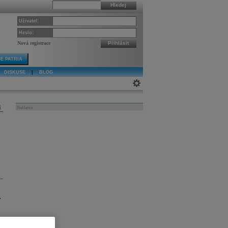
Hledej
Uživatel:
Heslo:
Nová registrace
Přihlásit
E PATRIA
DISKUSE
|
BLOG
j
Reklama
7