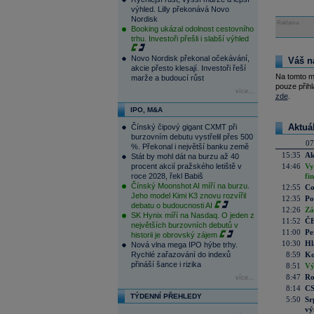
výhled. Lilly překonává Novo
Nordisk
Reklama
Booking ukázal odolnost cestovního
trhu. Investoři přešli i slabší výhled
Novo Nordisk překonal očekávání,
Váš n
akcie přesto klesají. Investoři řeší
Na tomto m
marže a budoucí růst
pouze přihl
více...
zde
.
IPO, M&A
Aktuá
Čínský čipový gigant CXMT při
burzovním debutu vystřelil přes 500
07
%. Překonal i největší banku země
15:35
Ak
Stát by mohl dát na burzu až 40
procent akcií pražského letiště v
14:46
Vy
roce 2028, řekl Babiš
fi
Čínský Moonshot AI míří na burzu.
12:55
Co
Jeho model Kimi K3 znovu rozvířil
12:35
Po
debatu o budoucnosti AI
12:26
Zá
SK Hynix míří na Nasdaq. O jeden z
11:52
ČE
největších burzovních debutů v
11:00
Pe
historii je obrovský zájem
10:30
Hl
Nová vlna mega IPO hýbe trhy.
Rychlé zařazování do indexů
8:59
Ko
přináší šance i rizika
8:51
Vý
8:47
Ro
více...
8:14
CS
TÝDENNÍ PŘEHLEDY
5:50
Sr
vý