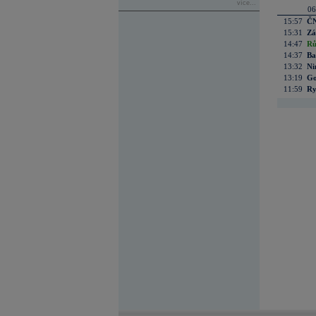
více...
06
15:57
ČN
15:31
Zá
14:47
Rů
14:37
Ba
13:32
Ni
13:19
Go
11:59
Ry