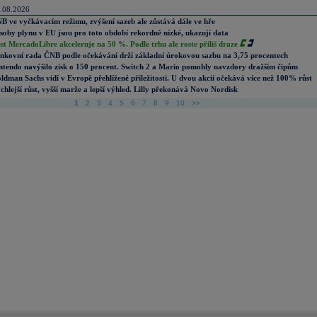
.08.2026
B ve vyčkávacím režimu, zvýšení sazeb ale zůstává dále ve hře
soby plynu v EU jsou pro toto období rekordně nízké, ukazují data
st MercadoLibre akceleruje na 50 %. Podle trhu ale roste příliš draze
nkovní rada ČNB podle očekávání drží základní úrokovou sazbu na 3,75 procentech
ntendo navýšilo zisk o 150 procent. Switch 2 a Mario pomohly navzdory dražším čipům
ldman Sachs vidí v Evropě přehlížené příležitosti. U dvou akcií očekává více než 100% růst
chlejší růst, vyšší marže a lepší výhled. Lilly překonává Novo Nordisk
1
2
3
4
5
6
7
8
9
10
>>