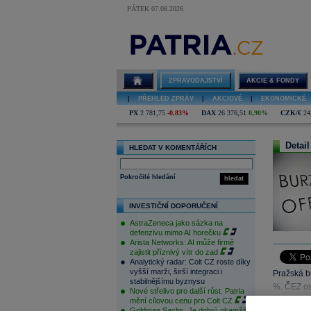
PÁTEK 07.08.2026
ZPRAVODAJSTVÍ
AKCIE & FONDY
|
PŘEHLED ZPRÁV
|
AKCIOVÉ
|
EKONOMICKÉ
PX
2 781,75
-0,83%
DAX
26 376,51
0,90%
CZK/€
24
Detail
HLEDAT V KOMENTÁŘÍCH
Pokročilé hledání
hledat
INVESTIČNÍ DOPORUČENÍ
AstraZeneca jako sázka na
defenzivu mimo AI horečku
Arista Networks: AI může firmě
zajistit příznivý vítr do zad
Analytický radar: Colt CZ roste díky
vyšší marži, širší integraci i
Pražská bu
stabilnějšímu byznysu
%. ČEZ os
Nové střelivo pro další růst. Patria
530 Kč.
mění cílovou cenu pro Colt CZ
Goldman Sachs: Je dobrý okamžik