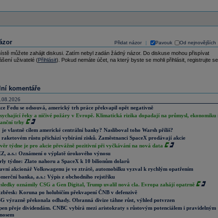
ázor
Přidat názor
Pavouk
Od nejnovějších
|
ístě můžete zahájit diskusi. Zatím nebyl zadán žádný názor. Do diskuse mohou přispívat
ášení uživatelé (
Přihlásit
). Pokud nemáte účet, na který byste se mohli přihlásit, registrujte se
lní komentáře
.08.2026
ce Fedu se odsouvá, americký trh práce překvapil opět negativně
sychající řeky a ničivé požáry v Evropě. Klimatická rizika dopadají na průmysl, ekonomiku 
nanční trhy
 je vlastně cílem americké centrální banky? Nasliboval toho Warsh příliš?
 raketovém růstu přichází vybírání zisků. Zaměstnanci SpaceX prodávají akcie
věr týdne je pro akcie převážně pozitivní při vyčkávání na nová data
Z, a.s.: Oznámení o výplatě úrokového výnosu
rly týdne: Zlato nahoru a SpaceX k 10 bilionům dolarů
avní akcionář Volkswagenu je ve ztrátě, automobilku vyzval k rychlým opatřením
merční banka, a.s.: Výpis z obchodního rejstříku
sledky oznámily CSG a Gen Digital, Trump uvalil nová cla. Evropa zahájí opatrně
zbřesk: Koruna po holubičím překvapení ČNB v defenzivě
G výrazně překonala odhady. Obranná divize táhne růst, výhled potvrzen
pen přeje dividendám. CNBC vybírá mezi aristokraty s růstovým potenciálem i pravidelným
nosem