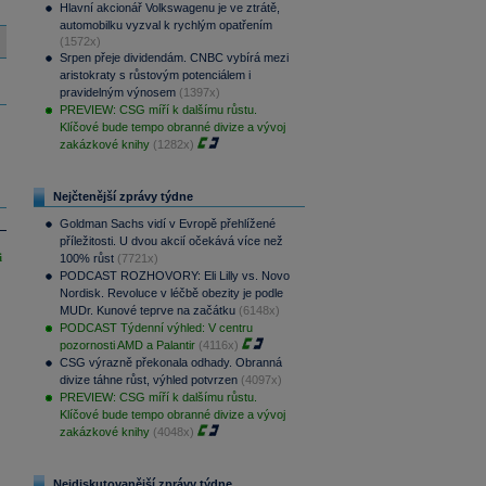
Hlavní akcionář Volkswagenu je ve ztrátě,
automobilku vyzval k rychlým opatřením
(1572x)
Srpen přeje dividendám. CNBC vybírá mezi
aristokraty s růstovým potenciálem i
pravidelným výnosem
(1397x)
PREVIEW: CSG míří k dalšímu růstu.
Klíčové bude tempo obranné divize a vývoj
zakázkové knihy
(1282x)
Nejčtenější zprávy týdne
Goldman Sachs vidí v Evropě přehlížené
příležitosti. U dvou akcií očekává více než
i
100% růst
(7721x)
PODCAST ROZHOVORY: Eli Lilly vs. Novo
Nordisk. Revoluce v léčbě obezity je podle
MUDr. Kunové teprve na začátku
(6148x)
PODCAST Týdenní výhled: V centru
pozornosti AMD a Palantir
(4116x)
CSG výrazně překonala odhady. Obranná
divize táhne růst, výhled potvrzen
(4097x)
PREVIEW: CSG míří k dalšímu růstu.
Klíčové bude tempo obranné divize a vývoj
zakázkové knihy
(4048x)
Nejdiskutovanější zprávy týdne