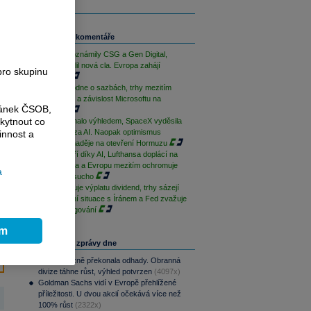
Související komentáře
Výsledky oznámily CSG a Gen Digital,
Trump uvalil nová cla. Evropa zahájí
pro skupinu
opatrně
ČNB rozhodne o sazbách, trhy mezitím
sledují Írán a závislost Microsoftu na
ránek ČSOB,
OpenAI
kytnout co
AMD zklamalo výhledem, SpaceX vyděsila
cenovkou za AI. Naopak optimismus
innost a
podporují naděje na otevření Hormuzu
Palantir září díky AI, Lufthansa doplácí na
drahá paliva a Evropu mezitím ochromuje
a
historické sucho
ČEZ zahajuje výplatu dividend, trhy sázejí
na uklidnění situace s Íránem a Fed zvažuje
změnu fungování
ím
Nejčtenější zprávy dne
CSG výrazně překonala odhady. Obranná
divize táhne růst, výhled potvrzen
(4097x)
Goldman Sachs vidí v Evropě přehlížené
příležitosti. U dvou akcií očekává více než
100% růst
(2322x)