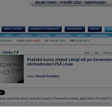
ZKUSIT DEMO
OTEVŘÍT ÚČET
WEBTRADER
|
|
|
MĚNY & SAZBY
KOMODITY & DERIVÁTY
EKONOMIKA
PRÁVO
MOJ
|
MĚNY
|
KOMODITY
|
SLOUPKY
|
ROZHOVORY
|
VIDEO
|
MONITORING
|
,228
0,00%
CZK/$
20,943
-0,42%
AU
4 361,66
2,93%
BRT
83,08
4,61%
 - články
Zpět
Tisk
Diskutu
|
|
Pražská burza zřejmě zahájí níž po červeném
obchodování USA i Asie
12.03.2014 8:53
Autor:
Ronald Schubert
rza zakončila úterní obchodní seanci v červeném teritoriu, když index PX ztratil 0,
labil o 0,13 % na 527,40 Kč, když se nedokázal udržet nad psychologickou úrovní