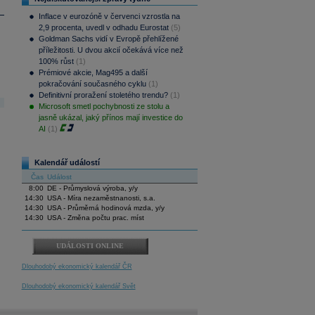
Inflace v eurozóně v červenci vzrostla na
2,9 procenta, uvedl v odhadu Eurostat
(5)
Goldman Sachs vidí v Evropě přehlížené
příležitosti. U dvou akcií očekává více než
100% růst
(1)
Prémiové akcie, Mag495 a další
pokračování současného cyklu
(1)
Definitivní proražení stoletého trendu?
(1)
Microsoft smetl pochybnosti ze stolu a
jasně ukázal, jaký přínos mají investice do
AI
(1)
Kalendář událostí
Čas
Událost
8:00
DE - Průmyslová výroba, y/y
14:30
USA - Míra nezaměstnanosti, s.a.
14:30
USA - Průměrná hodinová mzda, y/y
14:30
USA - Změna počtu prac. míst
UDÁLOSTI ONLINE
Dlouhodobý ekonomický kalendář ČR
Dlouhodobý ekonomický kalendář Svět