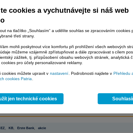
te cookies a vychutnávejte si náš web
no
račování článku je dostupné jen klientům placených služeb
Patria Plus
/
estor Plus
případně uživatelům platformy
Patria Direct
. Pokud jste klientem
hto služeb, potom je nutné se
Přihlásit
.
nout na tlačítko „Souhlasím“ a udělíte souhlas se zpracováním cookies 
brané třetí strany.
ámci placeného informačního servisu získáte
ám mohli poskytnout více komfortu při prohlížení všech webových st
řístup ke
kompletnímu zpravodajství
to údaje můžeme vzájemně zpřístupňovat a dále zpracovávat s cílem pos
.patria.cz bez jakýchkoliv omezení. Veškeré
lientský zážitek, tj. přizpůsobení obsahu webových stránek, analytická č
rávy, komentáře a horké zprávy jsou
 cookies pro účely personalizované reklamy.
brazovány terminálovou metodou (bez nutnosti obnovovat stránku) bez
ždění a v plné verzi.
si cookies můžete upravit v
nastavení
. Podrobnosti najdete v
Přehledu 
h cookies Patria
.
en zpravodajství, ale i další služby získáte v Patria Plus / Investor Plus -
sms
e-mailové
zpravodajství,
data
z finančních trhů v reálném čase, kompletní
lytický servis
, rozsáhlé
databáze
časových řad ke stažení,
prognózy
oje a
valuace
, ekonomické
fundamenty
,
nástroje
a
kalkulátory
...
více
žít jen technické cookies
Souhlas
ČEZ
,
KB
,
Erste Bank
,
akcie