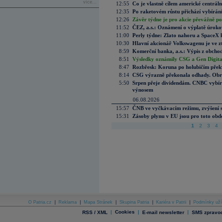
více...
12:55
Co je vlastně cílem americké centrál
12:35
Po raketovém růstu přichází vybírán
12:26
Závěr týdne je pro akcie převážně po
11:52
ČEZ, a.s.: Oznámení o výplatě úrok
11:00
Perly týdne: Zlato nahoru a SpaceX 
10:30
Hlavní akcionář Volkswagenu je ve z
8:59
Komerční banka, a.s.: Výpis z obchod
8:51
Výsledky oznámily CSG a Gen Digital
8:47
Rozbřesk: Koruna po holubičím přek
8:14
CSG výrazně překonala odhady. Obran
5:50
Srpen přeje dividendám. CNBC vybírá
výnosem
06.08.2026
15:57
ČNB ve vyčkávacím režimu, zvýšení s
15:31
Zásoby plynu v EU jsou pro toto obdo
1
2
3
4
O Patria.cz
|
Reklama
|
Mapa Stránek
|
Skupina Patria
|
Kariéra v Patrii
|
Podmínky uží
|
Cookies
|
|
RSS / XML
E-mail newsletter
SMS zpravod