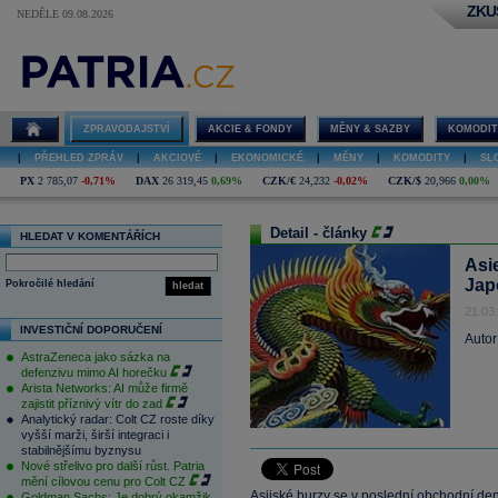
ZKU
NEDĚLE 09.08.2026
ZPRAVODAJSTVÍ
AKCIE & FONDY
MĚNY & SAZBY
KOMODIT
|
PŘEHLED ZPRÁV
|
AKCIOVÉ
|
EKONOMICKÉ
|
MĚNY
|
KOMODITY
|
SL
PX
2 785,07
-0,71%
DAX
26 319,45
0,69%
CZK/€
24,232
-0,02%
CZK/$
20,966
0,00%
Detail - články
HLEDAT V KOMENTÁŘÍCH
Asie
Jap
Pokročilé hledání
hledat
21.03
INVESTIČNÍ DOPORUČENÍ
Autor
AstraZeneca jako sázka na
defenzivu mimo AI horečku
Arista Networks: AI může firmě
zajistit příznivý vítr do zad
Analytický radar: Colt CZ roste díky
vyšší marži, širší integraci i
stabilnějšímu byznysu
Nové střelivo pro další růst. Patria
mění cílovou cenu pro Colt CZ
Asijské burzy se v poslední obchodní de
Goldman Sachs: Je dobrý okamžik