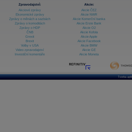
Zpravodajství:
Akcie:
Akciové zprávy
Akcie ČEZ
Ekonomické zprávy
Akcie NWR
Zprávy o měnách a sazbách
Akcie Komerční banka
Zprávy o komoditách
Akcie Erste Bank
Zprávy o HDP
Akcie O2
ČNB
Akcie Kofola
Grexit
Akcie Apple
Brexit
Akcie Facebook
Volby v USA
Akcie BMW
Video zpravodajství
Akcie GE
Investiční komentáře
Akcie Moneta
Tvorba apl