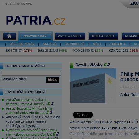
ZKU
NEDĚLE 09.08.2026
ZPRAVODAJSTVÍ
AKCIE & FONDY
MĚNY & SAZBY
KOMODIT
|
PŘEHLED ZPRÁV
|
AKCIOVÉ
|
EKONOMICKÉ
|
MĚNY
|
KOMODITY
|
SL
PX
2 785,07
-0,71%
DAX
26 319,45
0,69%
NDQ
26 690,62
1,30%
CZK/€
24,232
-0,02%
Detail - články
HLEDAT V KOMENTÁŘÍCH
Philip 
outlook
Pokročilé hledání
hledat
24.03.2014 
INVESTIČNÍ DOPORUČENÍ
Autor:
Tom
AstraZeneca jako sázka na
defenzivu mimo AI horečku
Arista Networks: AI může firmě
zajistit příznivý vítr do zad
Analytický radar: Colt CZ roste díky
vyšší marži, širší integraci i
Philip Morris CR is due to report its FY
stabilnějšímu byznysu
revenues reached 12.57 bln. CZK, down b
Nové střelivo pro další růst. Patria
Czech Republic and lower exports to other P
mění cílovou cenu pro Colt CZ
Goldman Sachs: Je dobrý okamžik