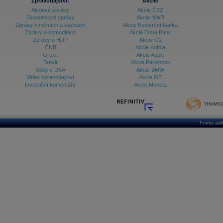
Zpravodajství:
Akcie:
Akciové zprávy
Akcie ČEZ
Ekonomické zprávy
Akcie NWR
Zprávy o měnách a sazbách
Akcie Komerční banka
Zprávy o komoditách
Akcie Erste Bank
Zprávy o HDP
Akcie O2
ČNB
Akcie Kofola
Grexit
Akcie Apple
Brexit
Akcie Facebook
Volby v USA
Akcie BMW
Video zpravodajství
Akcie GE
Investiční komentáře
Akcie Moneta
Tvorba apl