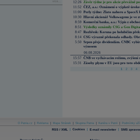
více...
12:26
Závěr týdne je pro akcie převážně po
11:52
ČEZ, a.s.: Oznámení o výplatě úrok
11:00
Perly týdne: Zlato nahoru a SpaceX 
10:30
Hlavní akcionář Volkswagenu je ve z
8:59
Komerční banka, a.s.: Výpis z obchod
8:51
Výsledky oznámily CSG a Gen Digital
8:47
Rozbřesk: Koruna po holubičím přek
8:14
CSG výrazně překonala odhady. Obran
5:50
Srpen přeje dividendám. CNBC vybírá
výnosem
06.08.2026
15:57
ČNB ve vyčkávacím režimu, zvýšení s
15:31
Zásoby plynu v EU jsou pro toto obdo
1
2
3
4
O Patria.cz
|
Reklama
|
Mapa Stránek
|
Skupina Patria
|
Kariéra v Patrii
|
Podmínky uží
|
Cookies
|
|
RSS / XML
E-mail newsletter
SMS zpravod