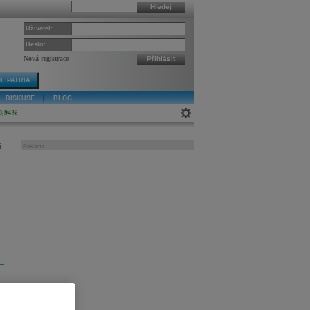
Hledej
Uživatel:
Heslo:
Nová registrace
Přihlásit
E PATRIA
DISKUSE
|
BLOG
0,94%
j
Reklama
a