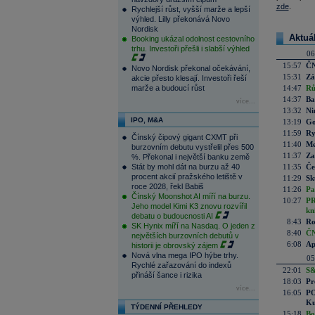
zde
.
Rychlejší růst, vyšší marže a lepší
výhled. Lilly překonává Novo
Nordisk
Aktuá
Booking ukázal odolnost cestovního
trhu. Investoři přešli i slabší výhled
06
15:57
ČN
Novo Nordisk překonal očekávání,
15:31
Zá
akcie přesto klesají. Investoři řeší
marže a budoucí růst
14:47
Rů
14:37
Ba
více...
13:32
Ni
IPO, M&A
13:19
Go
11:59
Ry
Čínský čipový gigant CXMT při
11:40
Me
burzovním debutu vystřelil přes 500
11:37
Za
%. Překonal i největší banku země
Stát by mohl dát na burzu až 40
11:35
Če
procent akcií pražského letiště v
11:29
Sk
roce 2028, řekl Babiš
11:26
Pa
Čínský Moonshot AI míří na burzu.
10:27
PR
Jeho model Kimi K3 znovu rozvířil
kn
debatu o budoucnosti AI
8:43
Ro
SK Hynix míří na Nasdaq. O jeden z
8:40
ČN
největších burzovních debutů v
6:08
Ap
historii je obrovský zájem
Nová vlna mega IPO hýbe trhy.
05
Rychlé zařazování do indexů
22:01
S&
přináší šance i rizika
18:03
Pr
více...
16:05
PO
Ku
TÝDENNÍ PŘEHLEDY
15:18
Bo