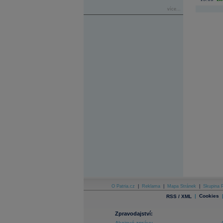
více...
O Patria.cz
|
Reklama
|
Mapa Stránek
|
Skupina P
|
Cookies
RSS / XML
Zpravodajství: