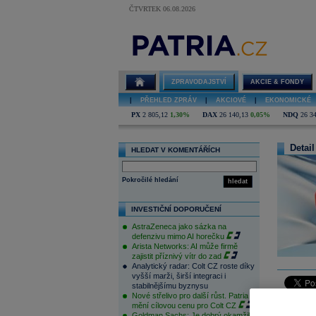
ČTVRTEK 06.08.2026
ZPRAVODAJSTVÍ
AKCIE & FONDY
|
PŘEHLED ZPRÁV
|
AKCIOVÉ
|
EKONOMICKÉ
PX
2 805,12
1,30%
DAX
26 140,13
0,05%
NDQ
26 3
Detail
HLEDAT V KOMENTÁŘÍCH
Pokročilé hledání
hledat
INVESTIČNÍ DOPORUČENÍ
AstraZeneca jako sázka na
defenzivu mimo AI horečku
Arista Networks: AI může firmě
zajistit příznivý vítr do zad
Analytický radar: Colt CZ roste díky
vyšší marži, širší integraci i
stabilnějšímu byznysu
Nové střelivo pro další růst. Patria
mění cílovou cenu pro Colt CZ
Unilever
s
Goldman Sachs: Je dobrý okamžik