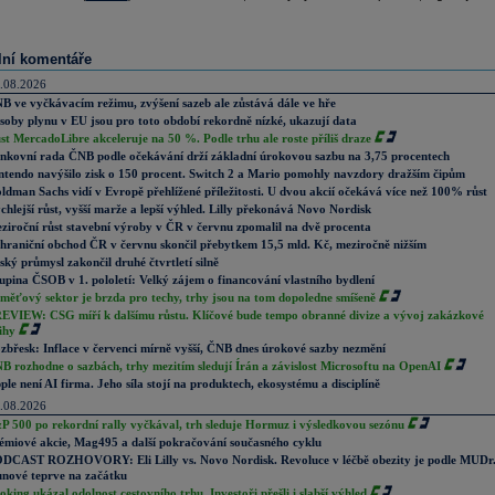
lní komentáře
.08.2026
B ve vyčkávacím režimu, zvýšení sazeb ale zůstává dále ve hře
soby plynu v EU jsou pro toto období rekordně nízké, ukazují data
st MercadoLibre akceleruje na 50 %. Podle trhu ale roste příliš draze
nkovní rada ČNB podle očekávání drží základní úrokovou sazbu na 3,75 procentech
ntendo navýšilo zisk o 150 procent. Switch 2 a Mario pomohly navzdory dražším čipům
ldman Sachs vidí v Evropě přehlížené příležitosti. U dvou akcií očekává více než 100% růst
chlejší růst, vyšší marže a lepší výhled. Lilly překonává Novo Nordisk
ziroční růst stavební výroby v ČR v červnu zpomalil na dvě procenta
hraniční obchod ČR v červnu skončil přebytkem 15,5 mld. Kč, meziročně nižším
ský průmysl zakončil druhé čtvrtletí silně
upina ČSOB v 1. pololetí: Velký zájem o financování vlastního bydlení
měťový sektor je brzda pro techy, trhy jsou na tom dopoledne smíšeně
EVIEW: CSG míří k dalšímu růstu. Klíčové bude tempo obranné divize a vývoj zakázkové
ihy
zbřesk: Inflace v červenci mírně vyšší, ČNB dnes úrokové sazby nezmění
B rozhodne o sazbách, trhy mezitím sledují Írán a závislost Microsoftu na OpenAI
ple není AI firma. Jeho síla stojí na produktech, ekosystému a disciplíně
.08.2026
P 500 po rekordní rally vyčkával, trh sleduje Hormuz i výsledkovou sezónu
émiové akcie, Mag495 a další pokračování současného cyklu
DCAST ROZHOVORY: Eli Lilly vs. Novo Nordisk. Revoluce v léčbě obezity je podle MUDr
nové teprve na začátku
oking ukázal odolnost cestovního trhu. Investoři přešli i slabší výhled