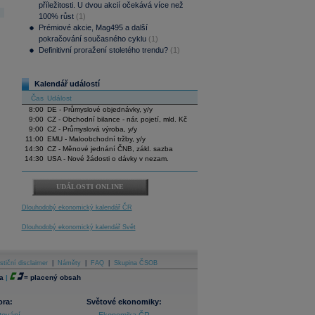
příležitosti. U dvou akcií očekává více než
100% růst
(1)
Prémiové akcie, Mag495 a další
pokračování současného cyklu
(1)
Definitivní proražení stoletého trendu?
(1)
Kalendář událostí
Čas
Událost
8:00
DE - Průmyslové objednávky, y/y
9:00
CZ - Obchodní bilance - nár. pojetí, mld. Kč
9:00
CZ - Průmyslová výroba, y/y
11:00
EMU - Maloobchodní tržby, y/y
14:30
CZ - Měnové jednání ČNB, zákl. sazba
14:30
USA - Nové žádosti o dávky v nezam.
UDÁLOSTI ONLINE
Dlouhodobý ekonomický kalendář ČR
Dlouhodobý ekonomický kalendář Svět
stiční disclaimer
|
Náměty
|
FAQ
|
Skupina ČSOB
a
|
=
placený obsah
ora:
Světové ekonomiky: