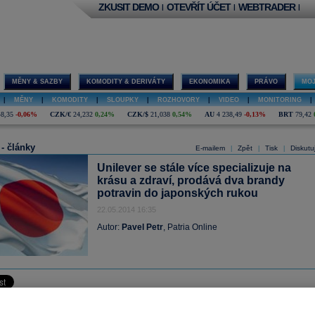
ZKUSIT DEMO
OTEVŘÍT ÚČET
WEBTRADER
|
|
|
MĚNY & SAZBY
KOMODITY & DERIVÁTY
EKONOMIKA
PRÁVO
MOJ
|
MĚNY
|
KOMODITY
|
SLOUPKY
|
ROZHOVORY
|
VIDEO
|
MONITORING
|
48,35
-0,06%
CZK/€
24,232
0,24%
CZK/$
21,038
0,54%
AU
4 238,49
-0,13%
BRT
79,42
 - články
E-mailem
Zpět
Tisk
Diskutu
|
|
|
Unilever se stále více specializuje na
krásu a zdraví, prodává dva brandy
potravin do japonských rukou
22.05.2014 16:35
Autor:
Pavel Petr
, Patria Online
e rozloučil se svými dvěma značkami z oblasti potravinářského průmyslu – Ragu 