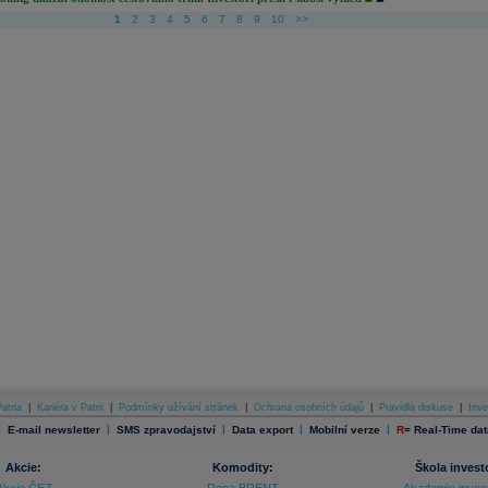
1
2
3
4
5
6
7
8
9
10
>>
atria
|
Kariéra v Patrii
|
Podmínky užívání stránek
|
Ochrana osobních údajů
|
Pravidla diskuse
|
Inve
|
|
|
|
|
E-mail newsletter
SMS zpravodajství
Data export
Mobilní verze
R
=
Real-Time dat
Akcie:
Komodity:
Škola invest