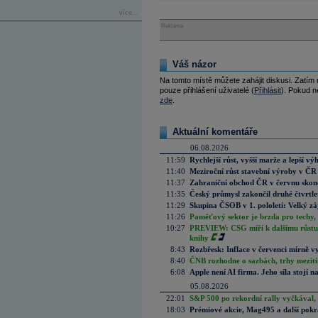
více...
Reklama
Váš názor
Na tomto místě můžete zahájit diskusi. Zatím
pouze přihlášení uživatelé (
Přihlásit
). Pokud ne
zde
.
Aktuální komentáře
06.08.2026
11:59
Rychlejší růst, vyšší marže a lepší v
11:40
Meziroční růst stavební výroby v ČR
11:37
Zahraniční obchod ČR v červnu skonč
11:35
Český průmysl zakončil druhé čtvrtlet
11:29
Skupina ČSOB v 1. pololetí: Velký zá
11:26
Paměťový sektor je brzda pro techy,
10:27
PREVIEW: CSG míří k dalšímu růstu.
knihy
8:43
Rozbřesk: Inflace v červenci mírně v
8:40
ČNB rozhodne o sazbách, trhy mezitím
6:08
Apple není AI firma. Jeho síla stojí n
05.08.2026
22:01
S&P 500 po rekordní rally vyčkával,
18:03
Prémiové akcie, Mag495 a další pokr