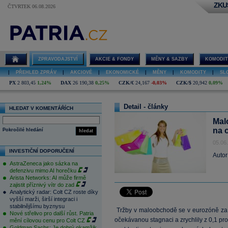
ZKU
ČTVRTEK 06.08.2026
ZPRAVODAJSTVÍ
AKCIE & FONDY
MĚNY & SAZBY
KOMODIT
|
PŘEHLED ZPRÁV
|
AKCIOVÉ
|
EKONOMICKÉ
|
MĚNY
|
KOMODITY
|
SL
PX
2 803,45
1,24%
DAX
26 190,38
0,25%
CZK/€
24,167
-0,03%
CZK/$
20,942
0,09%
Detail - články
HLEDAT V KOMENTÁŘÍCH
Mal
na 
Pokročilé hledání
hledat
05.06
INVESTIČNÍ DOPORUČENÍ
Autor
AstraZeneca jako sázka na
defenzivu mimo AI horečku
Arista Networks: AI může firmě
zajistit příznivý vítr do zad
Analytický radar: Colt CZ roste díky
vyšší marži, širší integraci i
stabilnějšímu byznysu
Tržby v maloobchodě se v eurozóně za d
Nové střelivo pro další růst. Patria
očekávanou stagnaci a zrychlily z 0,1 p
mění cílovou cenu pro Colt CZ
Goldman Sachs: Je dobrý okamžik