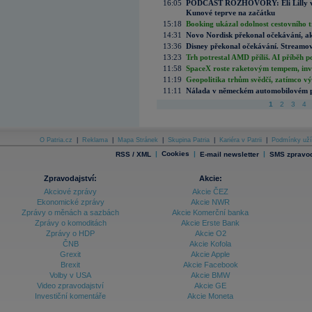
16:05
PODCAST ROZHOVORY: Eli Lilly vs. 
Kunové teprve na začátku
15:18
Booking ukázal odolnost cestovního trh
14:31
Novo Nordisk překonal očekávání, akci
13:36
Disney překonal očekávání. Streamova
13:23
Trh potrestal AMD příliš. AI příběh p
11:58
SpaceX roste raketovým tempem, inves
11:19
Geopolitika trhům svědčí, zatímco v
11:11
Nálada v německém automobilovém prů
1
2
3
4
O Patria.cz
|
Reklama
|
Mapa Stránek
|
Skupina Patria
|
Kariéra v Patrii
|
Podmínky uží
|
Cookies
|
|
RSS / XML
E-mail newsletter
SMS zpravod
Zpravodajství:
Akcie:
Akciové zprávy
Akcie ČEZ
Ekonomické zprávy
Akcie NWR
Zprávy o měnách a sazbách
Akcie Komerční banka
Zprávy o komoditách
Akcie Erste Bank
Zprávy o HDP
Akcie O2
ČNB
Akcie Kofola
Grexit
Akcie Apple
Brexit
Akcie Facebook
Volby v USA
Akcie BMW
Video zpravodajství
Akcie GE
Investiční komentáře
Akcie Moneta