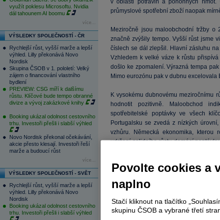
v oblasti potravin a pohonných hmot. 
využít poklesu Microsoftu. Nvidia
průmyslové spotřební zboží naopak mírně 
dál tahounem AI boomu
více...
Meziročně jsou maloobchodní tržby o 
VÝSLEDKY SPOLEČNOSTÍ - ČR
značně zvýšily tempo. Vyšší růst jsme 
Rychlejší růst, vyšší marže a lepší
číslech se dál zlepšil. Hlavní zásluhu na
výhled. Lilly překonává Novo
Vzhledem k velké váze k růstu přispívá
Nordisk
došlo ke zpomalení. Výrazná tempa pak r
Skupina ČSOB v 1. pololetí: Velký
zájem o financování vlastního
Mimo eurozónu pak v dubnu excelovala Br
bydlení
PREVIEW: CSG míří k dalšímu
K vysokému dubnovému meziročnímu růstu
růstu. Klíčové bude tempo obranné
divize a vývoj zakázkové knihy
hodnotit pozitivně. Maloobchod indi
spotřebitelské poptávky ve všech kl
Booking ukázal odolnost cestovního
Portugalsku se zvedá z nízkých úrovní
trhu. Investoři přešli i slabší výhled
vzhůru. Německá ekonomika, kterou r
Novo Nordisk překonal očekávání,
udržení solidního růstu domácí poptávky. 
akcie přesto klesají. Investoři řeší
konkurenceschopnosti považujeme vý
marže a budoucí růst
reagovalo minimálně při vyčkávání na E
více...
Povolte cookies a 
VÝSLEDKY SPOLEČNOSTÍ - SVĚT
naplno
Rychlejší růst, vyšší marže a lepší
výhled. Lilly překonává Novo
Nordisk
Stačí kliknout na tlačítko „Souhla
Booking ukázal odolnost cestovního
skupinu ČSOB a vybrané třetí stran
trhu. Investoři přešli i slabší výhled