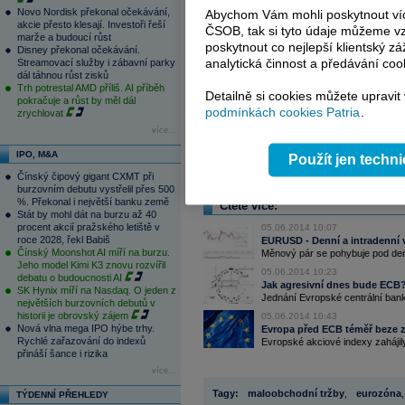
Novo Nordisk překonal očekávání,
Abychom Vám mohli poskytnout víc
akcie přesto klesají. Investoři řeší
ČSOB, tak si tyto údaje můžeme vz
marže a budoucí růst
poskytnout co nejlepší klientský zá
Disney překonal očekávání.
analytická činnost a předávání coo
Streamovací služby i zábavní parky
dál táhnou růst zisků
Trh potrestal AMD příliš. AI příběh
Detailně si cookies můžete upravit
pokračuje a růst by měl dál
podmínkách cookies Patria
.
zrychlovat
více...
IPO, M&A
Použít jen techn
Čínský čipový gigant CXMT při
burzovním debutu vystřelil přes 500
%. Překonal i největší banku země
Čtěte více:
Stát by mohl dát na burzu až 40
procent akcií pražského letiště v
05.06.2014 10:07
roce 2028, řekl Babiš
EURUSD - Denní a intradenní 
Čínský Moonshot AI míří na burzu.
Měnový pár se pohybuje pod den
Jeho model Kimi K3 znovu rozvířil
05.06.2014 10:23
debatu o budoucnosti AI
Jak agresivní dnes bude ECB?
SK Hynix míří na Nasdaq. O jeden z
Jednání Evropské centrální bank
největších burzovních debutů v
historii je obrovský zájem
05.06.2014 10:43
Nová vlna mega IPO hýbe trhy.
Evropa před ECB téměř beze z
Rychlé zařazování do indexů
Evropské akciové indexy zahájily
přináší šance i rizika
více...
Tagy:
maloobchodní tržby
,
eurozóna
,
TÝDENNÍ PŘEHLEDY