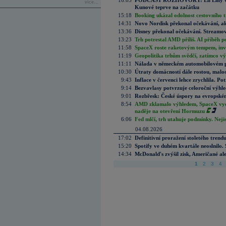
16:05
PODCAST ROZHOVORY: Eli Lilly vs. 
více...
Kunové teprve na začátku
15:18
Booking ukázal odolnost cestovního trh
14:31
Novo Nordisk překonal očekávání, akci
13:36
Disney překonal očekávání. Streamova
13:23
Trh potrestal AMD příliš. AI příběh p
11:58
SpaceX roste raketovým tempem, inves
11:19
Geopolitika trhům svědčí, zatímco v
11:11
Nálada v německém automobilovém prů
10:30
Útraty domácností dále rostou, malo
9:43
Inflace v červenci lehce zrychlila. Pot
9:14
Bezvavlasy potvrzuje celoroční výhl
9:01
Rozbřesk: České úspory na evropském
8:54
AMD zklamalo výhledem, SpaceX vydě
naděje na otevření Hormuzu
6:06
Fed mlčí, trh utahuje podmínky. Nejis
04.08.2026
17:02
Definitivní proražení stoletého trend
15:20
Spotify ve duhém kvartále neoslnilo. 
14:34
McDonald's zvýšil zisk, Američané ale
1
2
3
4