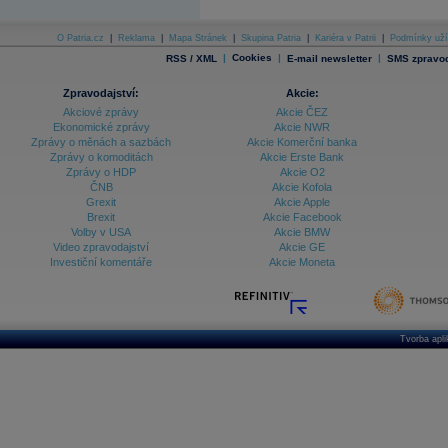
O Patria.cz
|
Reklama
|
Mapa Stránek
|
Skupina Patria
|
Kariéra v Patrii
|
Podmínky uží
|
Cookies
|
|
RSS / XML
E-mail newsletter
SMS zpravod
Zpravodajství:
Akcie:
Akciové zprávy
Akcie ČEZ
Ekonomické zprávy
Akcie NWR
Zprávy o měnách a sazbách
Akcie Komerční banka
Zprávy o komoditách
Akcie Erste Bank
Zprávy o HDP
Akcie O2
ČNB
Akcie Kofola
Grexit
Akcie Apple
Brexit
Akcie Facebook
Volby v USA
Akcie BMW
Video zpravodajství
Akcie GE
Investiční komentáře
Akcie Moneta
Tvorba apl