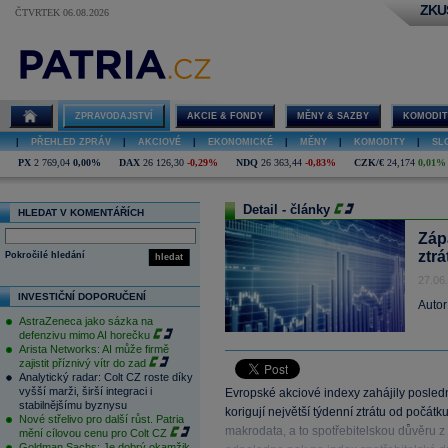
ZKU
ČTVRTEK 06.08.2026
ZPRAVODAJSTVÍ
AKCIE & FONDY
MĚNY & SAZBY
KOMODIT
|
PŘEHLED ZPRÁV
|
AKCIOVÉ
|
EKONOMICKÉ
|
MĚNY
|
KOMODITY
|
SL
PX
2 769,04
0,00%
DAX
26 126,30
-0,29%
NDQ
26 363,44
-0,83%
CZK/€
24,174
0,01%
Detail - články
HLEDAT V KOMENTÁŘÍCH
Záp
ztr
Pokročilé hledání
hledat
27.06
INVESTIČNÍ DOPORUČENÍ
Autor
AstraZeneca jako sázka na
defenzivu mimo AI horečku
Arista Networks: AI může firmě
zajistit příznivý vítr do zad
Analytický radar: Colt CZ roste díky
vyšší marži, širší integraci i
Evropské akciové indexy zahájily posledn
stabilnějšímu byznysu
korigují největší týdenní ztrátu od počát
Nové střelivo pro další růst. Patria
makrodata, a to spotřebitelskou důvěru 
mění cílovou cenu pro Colt CZ
Goldman Sachs: Je dobrý okamžik