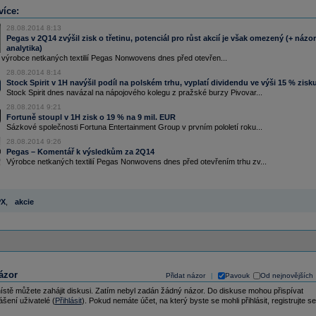
více:
28.08.2014 8:13
Pegas v 2Q14 zvýšil zisk o třetinu, potenciál pro růst akcií je však omezený (+ názor
analytika)
výrobce netkaných textilií Pegas Nonwovens dnes před otevřen...
28.08.2014 8:14
Stock Spirit v 1H navýšil podíl na polském trhu, vyplatí dividendu ve výši 15 % zisk
Stock Spirit dnes navázal na nápojového kolegu z pražské burzy Pivovar...
28.08.2014 9:21
Fortuně stoupl v 1H zisk o 19 % na 9 mil. EUR
Sázkové společnosti Fortuna Entertainment Group v prvním pololetí roku...
28.08.2014 9:26
Pegas – Komentář k výsledkům za 2Q14
Výrobce netkaných textilií Pegas Nonwovens dnes před otevřením trhu zv...
PX
,
akcie
ázor
Přidat názor
Pavouk
Od nejnovějších
|
ístě můžete zahájit diskusi. Zatím nebyl zadán žádný názor. Do diskuse mohou přispívat
ášení uživatelé (
Přihlásit
). Pokud nemáte účet, na který byste se mohli přihlásit, registrujte se