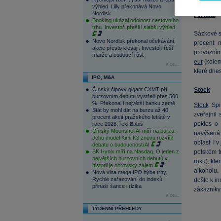
výhled. Lilly překonává Novo
Nordisk
Fortuna
Booking ukázal odolnost cestovního
trhu. Investoři přešli i slabší výhled
Sázkové s
Novo Nordisk překonal očekávání,
procent 
akcie přesto klesají. Investoři řeší
provozním
marže a budoucí růst
eur
(kolem
více...
které dne
IPO, M&A
Čínský čipový gigant CXMT při
Stock
burzovním debutu vystřelil přes 500
%. Překonal i největší banku země
Stock
Spir
Stát by mohl dát na burzu až 40
zveřejnil
procent akcií pražského letiště v
pokles o
roce 2028, řekl Babiš
Čínský Moonshot AI míří na burzu.
navýšená 
Jeho model Kimi K3 znovu rozvířil
oblast. I 
debatu o budoucnosti AI
SK Hynix míří na Nasdaq. O jeden z
polském t
největších burzovních debutů v
roku), kt
historii je obrovský zájem
alkoholu.
Nová vlna mega IPO hýbe trhy.
Rychlé zařazování do indexů
došlo k in
přináší šance i rizika
zákazníky
více...
TÝDENNÍ PŘEHLEDY