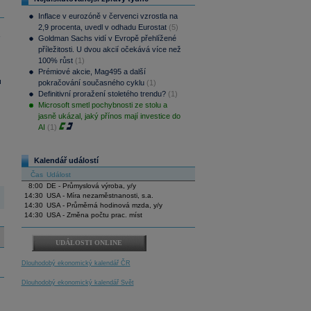
Inflace v eurozóně v červenci vzrostla na
2,9 procenta, uvedl v odhadu Eurostat
(5)
Goldman Sachs vidí v Evropě přehlížené
příležitosti. U dvou akcií očekává více než
100% růst
(1)
Prémiové akcie, Mag495 a další
u
pokračování současného cyklu
(1)
Definitivní proražení stoletého trendu?
(1)
Microsoft smetl pochybnosti ze stolu a
jasně ukázal, jaký přínos mají investice do
AI
(1)
Kalendář událostí
Čas
Událost
8:00
DE - Průmyslová výroba, y/y
14:30
USA - Míra nezaměstnanosti, s.a.
14:30
USA - Průměrná hodinová mzda, y/y
14:30
USA - Změna počtu prac. míst
UDÁLOSTI ONLINE
Dlouhodobý ekonomický kalendář ČR
Dlouhodobý ekonomický kalendář Svět