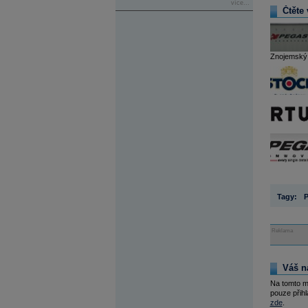
více...
Čtěte 
Znojemský 
Tagy:
Reklama
Váš n
Na tomto m
pouze přihl
zde
.