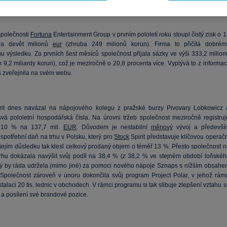
polečnosti
Fortuna
Entertainment Group v prvním pololetí roku stoupl čistý zisk o 
na devět milionů
eur
(zhruba 249 milionů korun). Firma to přičítá dobrém
u výsledku. Za prvních šest měsíců společnost přijala sázky ve výši 333,2 milion
 9,2 miliardy korun), což je meziročně o 20,8 procenta více. Vyplývá to z informac
s zveřejnila na svém webu.
it dnes navázal na nápojového kolegu z pražské burzy Pivovary Lobkowicz 
 svá pololetní hospodářská čísla. Na úrovni tržeb společnost meziročně registruj
 10 % na 137,7 mil.
EUR
. Důvodem je nestabilní
měnový
vývoj a předevší
spotřební daň na trhu v Polsku, který pro
Stock
Spirit představuje klíčovou operač
v jejím důsledku tak klesl celkový prodaný objem o téměř 13 %. Přesto společnost 
rhu dokázala navýšit svůj podíl na 38,4 % (z 38,2 % ve stejném období loňskéh
erý by ráda udržela (mimo jiné) za pomoci nového nápoje Sznaps s nížším obsahe
 Společnost zároveň v únoru dokončila svůj program Project Polar, v jehož rámc
stalaci 20 tis. lednic v obchodech. V rámci programu si tak slibuje zlepšení vztahu 
 a posílení své brandové pozice.