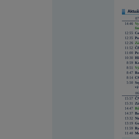
Aktuá
07
14:46
Vy
fi
12:55
Co
12:35
Po
12:26
Zá
11:52
ČE
11:00
Pe
10:30
Hl
8:59
Ko
8:51
Vý
8:47
Ro
8:14
CS
5:50
Sr
vý
06
15:57
ČN
15:31
Zá
14:47
Rů
14:37
Ba
13:32
Ni
13:19
Go
11:59
Ry
11:40
Me