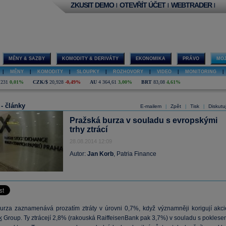
ZKUSIT DEMO
OTEVŘÍT ÚČET
WEBTRADER
|
|
|
MĚNY & SAZBY
KOMODITY & DERIVÁTY
EKONOMIKA
PRÁVO
MOJ
|
MĚNY
|
KOMODITY
|
SLOUPKY
|
ROZHOVORY
|
VIDEO
|
MONITORING
|
,231
0,01%
CZK/$
20,928
-0,49%
AU
4 364,61
3,00%
BRT
83,08
4,61%
 - články
E-mailem
Zpět
Tisk
Diskutu
|
|
|
Pražská burza v souladu s evropskými
trhy ztrácí
28.08.2014 12:09
Autor:
Jan Korb
, Patria Finance
urza zaznamenává prozatím ztráty v úrovni 0,7%, když významněji korigují akci
k
Group. Ty ztrácejí 2,8% (rakouská RaiffeisenBank pak 3,7%) v souladu s poklese