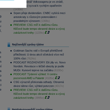
Hlavní akcionář Volkswagenu je ve ztrátě,
automobilku vyzval k rychlým opatřením
(1430x)
Srpen přeje dividendám. CNBC vybírá mezi
19
aristokraty s růstovým potenciálem i
pravidelným výnosem
(1368x)
u
PREVIEW: CSG míří k dalšímu růstu.
u
Klíčové bude tempo obranné divize a vývoj
í,
zakázkové knihy
(1229x)
Nejčtenější zprávy týdne
Goldman Sachs vidí v Evropě přehlížené
a
příležitosti. U dvou akcií očekává více než
e
100% růst
(7624x)
m
PODCAST ROZHOVORY: Eli Lilly vs. Novo
ní
Nordisk. Revoluce v léčbě obezity je podle
MUDr. Kunové teprve na začátku
(6100x)
na
PODCAST Týdenní výhled: V centru
o
pozornosti AMD a Palantir
(4105x)
m
CSG výrazně překonala odhady. Obranná
i
divize táhne růst, výhled potvrzen
(4017x)
se
PREVIEW: CSG míří k dalšímu růstu.
Klíčové bude tempo obranné divize a vývoj
zakázkové knihy
(3995x)
Nejdiskutovanější zprávy týdne