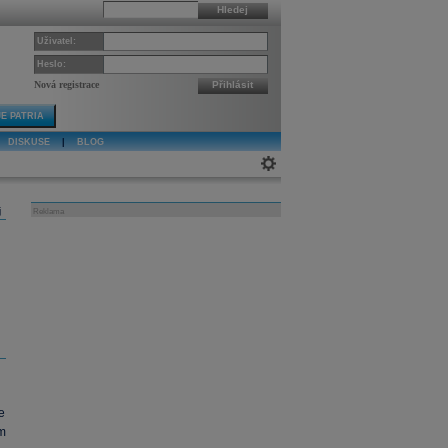
Hledej
Uživatel:
Heslo:
Nová registrace
Přihlásit
E PATRIA
DISKUSE
|
BLOG
j
Reklama
e
m