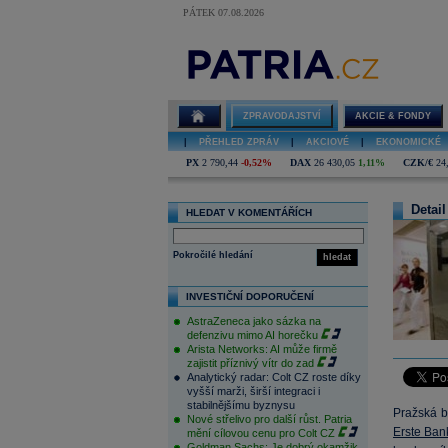
PÁTEK 07.08.2026
ZPRAVODAJSTVÍ
AKCIE & FONDY
|
PŘEHLED ZPRÁV
|
AKCIOVÉ
|
EKONOMICKÉ
PX
2 790,44
-0,52%
DAX
26 430,05
1,11%
CZK/€
24
Detail
HLEDAT V KOMENTÁŘÍCH
Pokročilé hledání
hledat
INVESTIČNÍ DOPORUČENÍ
AstraZeneca jako sázka na
defenzivu mimo AI horečku
Arista Networks: AI může firmě
zajistit příznivý vítr do zad
Analytický radar: Colt CZ roste díky
vyšší marži, širší integraci i
stabilnějšímu byznysu
Pražská b
Nové střelivo pro další růst. Patria
Erste Ban
mění cílovou cenu pro Colt CZ
Goldman Sachs: Je dobrý okamžik