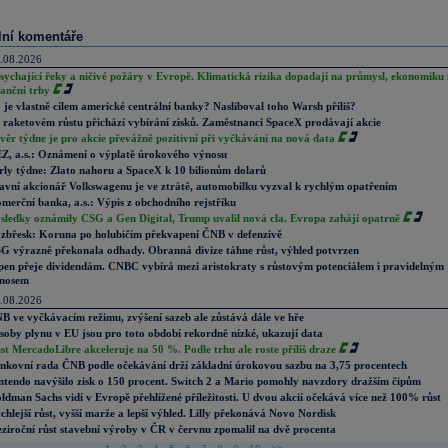
lní komentáře
.08.2026
sychající řeky a ničivé požáry v Evropě. Klimatická rizika dopadají na průmysl, ekonomiku 
nanční trhy
 je vlastně cílem americké centrální banky? Nasliboval toho Warsh příliš?
 raketovém růstu přichází vybírání zisků. Zaměstnanci SpaceX prodávají akcie
věr týdne je pro akcie převážně pozitivní při vyčkávání na nová data
Z, a.s.: Oznámení o výplatě úrokového výnosu
rly týdne: Zlato nahoru a SpaceX k 10 bilionům dolarů
avní akcionář Volkswagenu je ve ztrátě, automobilku vyzval k rychlým opatřením
merční banka, a.s.: Výpis z obchodního rejstříku
sledky oznámily CSG a Gen Digital, Trump uvalil nová cla. Evropa zahájí opatrně
zbřesk: Koruna po holubičím překvapení ČNB v defenzivě
G výrazně překonala odhady. Obranná divize táhne růst, výhled potvrzen
pen přeje dividendám. CNBC vybírá mezi aristokraty s růstovým potenciálem i pravidelným
nosem
.08.2026
B ve vyčkávacím režimu, zvýšení sazeb ale zůstává dále ve hře
soby plynu v EU jsou pro toto období rekordně nízké, ukazují data
st MercadoLibre akceleruje na 50 %. Podle trhu ale roste příliš draze
nkovní rada ČNB podle očekávání drží základní úrokovou sazbu na 3,75 procentech
ntendo navýšilo zisk o 150 procent. Switch 2 a Mario pomohly navzdory dražším čipům
ldman Sachs vidí v Evropě přehlížené příležitosti. U dvou akcií očekává více než 100% růst
chlejší růst, vyšší marže a lepší výhled. Lilly překonává Novo Nordisk
ziroční růst stavební výroby v ČR v červnu zpomalil na dvě procenta