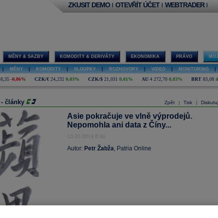
ZKUSIT DEMO
OTEVŘÍT ÚČET
WEBTRADER
|
|
|
MĚNY & SAZBY
KOMODITY & DERIVÁTY
EKONOMIKA
PRÁVO
MOJ
|
MĚNY
|
KOMODITY
|
SLOUPKY
|
ROZHOVORY
|
VIDEO
|
MONITORING
|
48,35
-0,06%
CZK/€
24,232
0,03%
CZK/$
21,031
0,01%
AU
4 272,70
0,83%
BRT
83,08
 - články
Zpět
Tisk
Diskutu
|
|
Asie pokračuje ve vlně výprodejů.
Nepomohla ani data z Číny...
13.10.2014 8:40
Autor:
Petr Žabža
, Patria Online