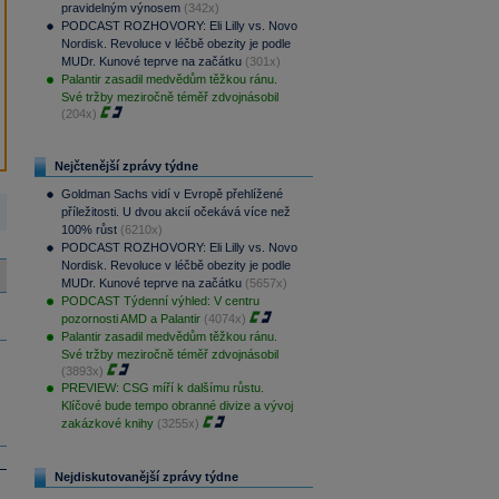
pravidelným výnosem
(342x)
PODCAST ROZHOVORY: Eli Lilly vs. Novo
Nordisk. Revoluce v léčbě obezity je podle
MUDr. Kunové teprve na začátku
(301x)
Palantir zasadil medvědům těžkou ránu.
Své tržby meziročně téměř zdvojnásobil
(204x)
Nejčtenější zprávy týdne
Goldman Sachs vidí v Evropě přehlížené
příležitosti. U dvou akcií očekává více než
100% růst
(6210x)
PODCAST ROZHOVORY: Eli Lilly vs. Novo
Nordisk. Revoluce v léčbě obezity je podle
MUDr. Kunové teprve na začátku
(5657x)
PODCAST Týdenní výhled: V centru
pozornosti AMD a Palantir
(4074x)
Palantir zasadil medvědům těžkou ránu.
Své tržby meziročně téměř zdvojnásobil
(3893x)
PREVIEW: CSG míří k dalšímu růstu.
Klíčové bude tempo obranné divize a vývoj
zakázkové knihy
(3255x)
Nejdiskutovanější zprávy týdne