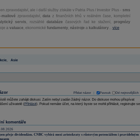
en zpravodajství, ale i další služby získáte v Patria Plus / Investor Plus -
sms
e-mailové
zpravodajství,
data
z finančních trhů v reálném čase, kompletní
lytický servis
, rozsáhlé
databáze
časových řad ke stažení,
prognózy
oje a
valuace
, ekonomické
fundamenty
,
nástroje
a
kalkulátory
...
více
kcie
,
Asie
ázor
Přidat názor
Pavouk
Od nejnovějších
|
ístě můžete zahájit diskusi. Zatím nebyl zadán žádný názor. Do diskuse mohou přispívat
ášení uživatelé (
Přihlásit
). Pokud nemáte účet, na který byste se mohli přihlásit, registrujte se
lní komentáře
.08.2026
pen přeje dividendám. CNBC vybírá mezi aristokraty s růstovým potenciálem i pravidelným
nosem