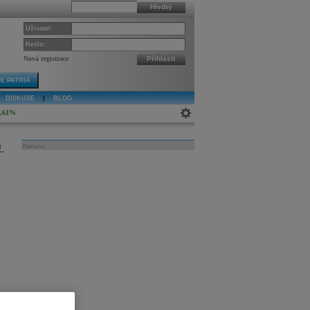
Hledej
Uživatel:
Heslo:
Nová registrace
Přihlásit
E PATRIA
DISKUSE
|
BLOG
4,61%
j
Reklama