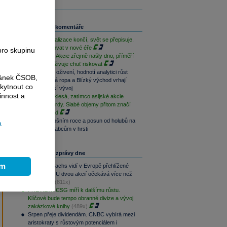
Související komentáře
Levná globalizace končí, svět se přepisuje.
Jak investovat v nové éře
pro skupinu
JPMorgan: Akcie zřejmě našly dno, příměří
s Íránem oživuje chuť riskovat
Jen úlevné oživení, hodnotí analytici růst
ránek ČSOB,
akcií. Drahá ropa a Blízký východ vrhají
kytnout co
stín na další vývoj
innost a
Bitcoin dál klesá, zatímco asijské akcie
lámou rekordy. Slabé objemy přitom značí
další propad
Zisky v letošním roce a posun od holubů na
a
střeše k vrabcům v hrsti
Nejčtenější zprávy dne
ím
Goldman Sachs vidí v Evropě přehlížené
příležitosti. U dvou akcií očekává více než
100% růst
(811x)
PREVIEW: CSG míří k dalšímu růstu.
Klíčové bude tempo obranné divize a vývoj
zakázkové knihy
(489x)
Srpen přeje dividendám. CNBC vybírá mezi
aristokraty s růstovým potenciálem i