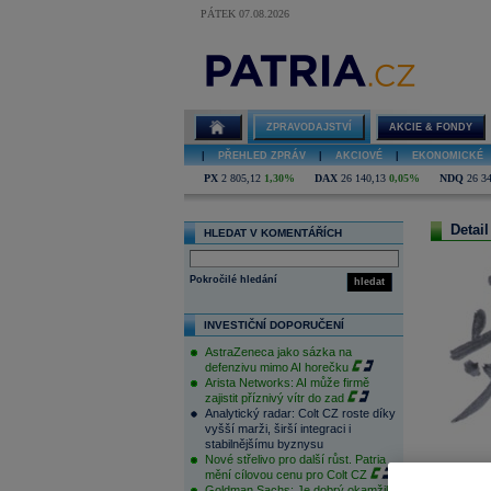
PÁTEK 07.08.2026
ZPRAVODAJSTVÍ
AKCIE & FONDY
|
PŘEHLED ZPRÁV
|
AKCIOVÉ
|
EKONOMICKÉ
PX
2 805,12
1,30%
DAX
26 140,13
0,05%
NDQ
26 3
Detail
HLEDAT V KOMENTÁŘÍCH
Pokročilé hledání
hledat
INVESTIČNÍ DOPORUČENÍ
AstraZeneca jako sázka na
defenzivu mimo AI horečku
Arista Networks: AI může firmě
zajistit příznivý vítr do zad
Analytický radar: Colt CZ roste díky
vyšší marži, širší integraci i
stabilnějšímu byznysu
Nové střelivo pro další růst. Patria
mění cílovou cenu pro Colt CZ
Goldman Sachs: Je dobrý okamžik