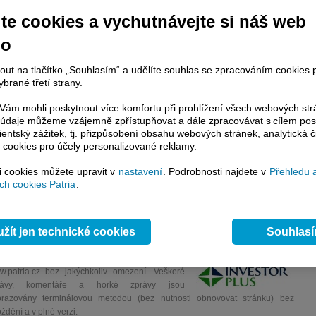
te cookies a vychutnávejte si náš web
no
nout na tlačítko „Souhlasím“ a udělíte souhlas se zpracováním cookies 
brané třetí strany.
cie vstupují do nového týdne na negativní notě navzdory tomu, že
ám mohli poskytnout více komfortu při prohlížení všech webových st
omická data, přicházející z Číny, byla překvapivě silná. Ani ona však nedokázala
to údaje můžeme vzájemně zpřístupňovat a dále zpracovávat s cílem pos
obavy investorů, že přichází období relativně nízkého ekonomického růstu a valuace
lientský zážitek, tj. přizpůsobení obsahu webových stránek, analytická č
akciových trhů této situaci příliš neodpovídají.
 cookies pro účely personalizované reklamy.
si cookies můžete upravit v
nastavení
. Podrobnosti najdete v
Přehledu 
h cookies Patria
.
račování článku je dostupné jen klientům placených služeb
Patria Plus
/
estor Plus
případně uživatelům platformy
Patria Direct
. Pokud jste klientem
hto služeb, potom je nutné se
Přihlásit
.
žít jen technické cookies
Souhlas
ámci placeného informačního servisu získáte
řístup ke
kompletnímu zpravodajství
.patria.cz bez jakýchkoliv omezení. Veškeré
rávy, komentáře a horké zprávy jsou
brazovány terminálovou metodou (bez nutnosti obnovovat stránku) bez
ždění a v plné verzi.