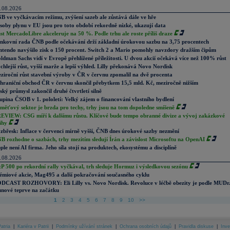
.08.2026
B ve vyčkávacím režimu, zvýšení sazeb ale zůstává dále ve hře
soby plynu v EU jsou pro toto období rekordně nízké, ukazují data
st MercadoLibre akceleruje na 50 %. Podle trhu ale roste příliš draze
nkovní rada ČNB podle očekávání drží základní úrokovou sazbu na 3,75 procentech
ntendo navýšilo zisk o 150 procent. Switch 2 a Mario pomohly navzdory dražším čipům
ldman Sachs vidí v Evropě přehlížené příležitosti. U dvou akcií očekává více než 100% růst
chlejší růst, vyšší marže a lepší výhled. Lilly překonává Novo Nordisk
ziroční růst stavební výroby v ČR v červnu zpomalil na dvě procenta
hraniční obchod ČR v červnu skončil přebytkem 15,5 mld. Kč, meziročně nižším
ský průmysl zakončil druhé čtvrtletí silně
upina ČSOB v 1. pololetí: Velký zájem o financování vlastního bydlení
měťový sektor je brzda pro techy, trhy jsou na tom dopoledne smíšeně
EVIEW: CSG míří k dalšímu růstu. Klíčové bude tempo obranné divize a vývoj zakázkové
ihy
zbřesk: Inflace v červenci mírně vyšší, ČNB dnes úrokové sazby nezmění
B rozhodne o sazbách, trhy mezitím sledují Írán a závislost Microsoftu na OpenAI
ple není AI firma. Jeho síla stojí na produktech, ekosystému a disciplíně
.08.2026
P 500 po rekordní rally vyčkával, trh sleduje Hormuz i výsledkovou sezónu
émiové akcie, Mag495 a další pokračování současného cyklu
DCAST ROZHOVORY: Eli Lilly vs. Novo Nordisk. Revoluce v léčbě obezity je podle MUDr
nové teprve na začátku
1
2
3
4
5
6
7
8
9
10
>>
atria
|
Kariéra v Patrii
|
Podmínky užívání stránek
|
Ochrana osobních údajů
|
Pravidla diskuse
|
Inve