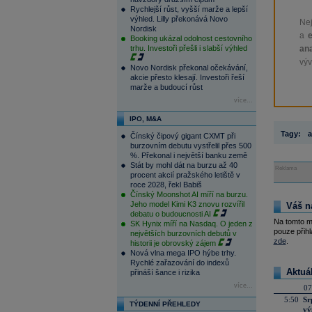
Rychlejší růst, vyšší marže a lepší
výhled. Lilly překonává Novo
Nej
Nordisk
a
Booking ukázal odolnost cestovního
trhu. Investoři přešli i slabší výhled
ana
výv
Novo Nordisk překonal očekávání,
akcie přesto klesají. Investoři řeší
marže a budoucí růst
více...
IPO, M&A
Tagy:
a
Čínský čipový gigant CXMT při
burzovním debutu vystřelil přes 500
%. Překonal i největší banku země
Stát by mohl dát na burzu až 40
Reklama
procent akcií pražského letiště v
roce 2028, řekl Babiš
Čínský Moonshot AI míří na burzu.
Jeho model Kimi K3 znovu rozvířil
Váš n
debatu o budoucnosti AI
Na tomto m
SK Hynix míří na Nasdaq. O jeden z
pouze přihl
největších burzovních debutů v
zde
.
historii je obrovský zájem
Nová vlna mega IPO hýbe trhy.
Rychlé zařazování do indexů
Aktuá
přináší šance i rizika
více...
07
5:50
Sr
TÝDENNÍ PŘEHLEDY
vý