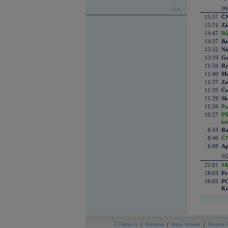
06
více...
15:57
ČN
15:31
Zá
14:47
Rů
14:37
Ba
13:32
Ni
13:19
Go
11:59
Ry
11:40
Me
11:37
Za
11:35
Če
11:29
Sk
11:26
Pa
10:27
PR
kn
8:43
Ro
8:40
ČN
6:08
Ap
05
22:01
S&
18:03
Pr
16:05
PO
Ku
O Patria.cz
|
Reklama
|
Mapa Stránek
|
Skupina P