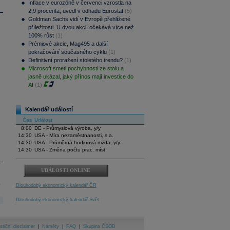
Inflace v eurozóně v červenci vzrostla na
2,9 procenta, uvedl v odhadu Eurostat
(5)
Goldman Sachs vidí v Evropě přehlížené
příležitosti. U dvou akcií očekává více než
100% růst
(1)
Prémiové akcie, Mag495 a další
pokračování současného cyklu
(1)
Definitivní proražení stoletého trendu?
(1)
Microsoft smetl pochybnosti ze stolu a
jasně ukázal, jaký přínos mají investice do
AI
(1)
Kalendář událostí
Čas
Událost
8:00
DE - Průmyslová výroba, y/y
14:30
USA - Míra nezaměstnanosti, s.a.
14:30
USA - Průměrná hodinová mzda, y/y
14:30
USA - Změna počtu prac. míst
UDÁLOSTI ONLINE
.
Dlouhodobý ekonomický kalendář ČR
Dlouhodobý ekonomický kalendář Svět
stiční disclaimer
|
Náměty
|
FAQ
|
Skupina ČSOB