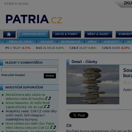
ZKU
PÁTEK 07.08.2026
ZPRAVODAJSTVÍ
AKCIE & FONDY
MĚNY & SAZBY
KOMODIT
|
PŘEHLED ZPRÁV
|
AKCIOVÉ
|
EKONOMICKÉ
|
MĚNY
|
KOMODITY
|
SL
PX
2 785,07
-0,71%
DAX
26 319,45
0,69%
CZK/€
24,227
0,06%
CZK/$
20,959
-0,29%
Detail - články
HLEDAT V KOMENTÁŘÍCH
Sou
bur
Pokročilé hledání
hledat
16.10
INVESTIČNÍ DOPORUČENÍ
Autor
AstraZeneca jako sázka na
defenzivu mimo AI horečku
Arista Networks: AI může firmě
zajistit příznivý vítr do zad
Analytický radar: Colt CZ roste díky
vyšší marži, širší integraci i
stabilnějšímu byznysu
Nové střelivo pro další růst. Patria
ČR
mění cílovou cenu pro Colt CZ
Pražská burza nedokázala růst ani ve tře
Goldman Sachs: Je dobrý okamžik