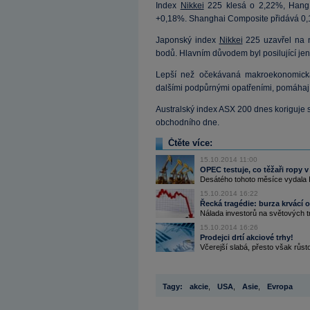
Index
Nikkei
225 klesá o 2,22%, Hang 
+0,18%. Shanghai Composite přidává 0,
Japonský index
Nikkei
225 uzavřel na 
bodů. Hlavním důvodem byl posilující jen
Lepší než očekávaná makroekonomická 
dalšími podpůrnými opatřeními, pomáhají
Australský index ASX 200 dnes koriguje s
obchodního dne.
Čtěte více:
15.10.2014 11:00
OPEC testuje, co těžaři ropy 
Desátého tohoto měsíce vydala I
15.10.2014 16:22
Řecká tragédie: burza krvácí o
Nálada investorů na světových t
15.10.2014 16:26
Prodejci drtí akciové trhy!
Včerejší slabá, přesto však růs
Tagy:
akcie
,
USA
,
Asie
,
Evropa