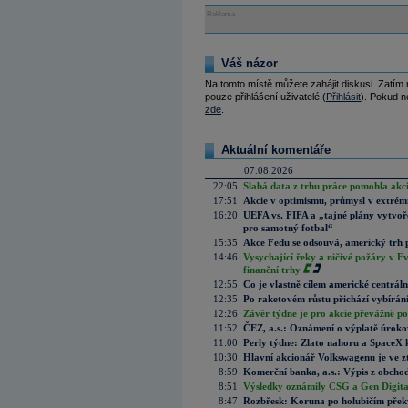
Reklama
Váš názor
Na tomto místě můžete zahájit diskusi. Zatím
pouze přihlášení uživatelé (
Přihlásit
). Pokud ne
zde
.
Aktuální komentáře
07.08.2026
22:05
Slabá data z trhu práce pomohla akc
17:51
Akcie v optimismu, průmysl v extrémn
16:20
UEFA vs. FIFA a „tajné plány vytvoř
pro samotný fotbal“
15:35
Akce Fedu se odsouvá, americký trh 
14:46
Vysychající řeky a ničivé požáry v E
finanční trhy
12:55
Co je vlastně cílem americké centrál
12:35
Po raketovém růstu přichází vybírán
12:26
Závěr týdne je pro akcie převážně po
11:52
ČEZ, a.s.: Oznámení o výplatě úrok
11:00
Perly týdne: Zlato nahoru a SpaceX 
10:30
Hlavní akcionář Volkswagenu je ve z
8:59
Komerční banka, a.s.: Výpis z obchod
8:51
Výsledky oznámily CSG a Gen Digital
8:47
Rozbřesk: Koruna po holubičím přek