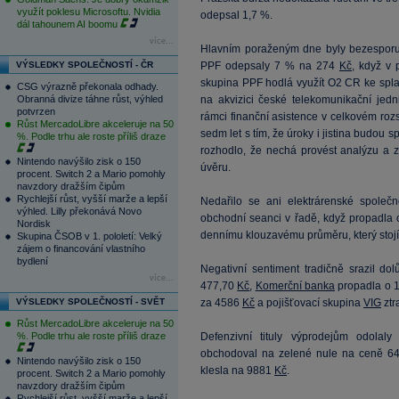
využít poklesu Microsoftu. Nvidia
odepsal 1,7 %.
dál tahounem AI boomu
více...
Hlavním poraženým dne byly bezesporu
VÝSLEDKY SPOLEČNOSTÍ - ČR
PPF odepsaly 7 % na 274
Kč
, když v
skupina PPF hodlá využít O2 CR ke splac
CSG výrazně překonala odhady.
Obranná divize táhne růst, výhled
na akvizici české telekomunikační jedn
potvrzen
rámci finanční asistence v celkovém ro
Růst MercadoLibre akceleruje na 50
sedm let s tím, že úroky i jistina budou 
%. Podle trhu ale roste příliš draze
rozhodlo, že nechá provést analýzu a z
Nintendo navýšilo zisk o 150
úvěru.
procent. Switch 2 a Mario pomohly
navzdory dražším čipům
Rychlejší růst, vyšší marže a lepší
Nedařilo se ani elektrárenské společ
výhled. Lilly překonává Novo
obchodní seanci v řadě, když propadla
Nordisk
dennímu klouzavému průměru, který stoj
Skupina ČSOB v 1. pololetí: Velký
zájem o financování vlastního
bydlení
Negativní sentiment tradičně srazil do
více...
477,70
Kč
,
Komerční banka
propadla o 
VÝSLEDKY SPOLEČNOSTÍ - SVĚT
za 4586
Kč
a pojišťovací skupina
VIG
ztr
Růst MercadoLibre akceleruje na 50
%. Podle trhu ale roste příliš draze
Defenzivní tituly výprodejům odolaly
obchodoval na zelené nule na ceně 6
Nintendo navýšilo zisk o 150
klesla na 9881
Kč
.
procent. Switch 2 a Mario pomohly
navzdory dražším čipům
Rychlejší růst, vyšší marže a lepší