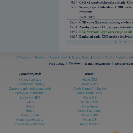
8:14
CSG výrazně překonala odhady. Obran
5:50
Srpen přeje dividendám. CNBC vybírá
výnosem
06.08.2026
15:57
ČNB ve vyčkávacím režimu, zvýšení s
15:31
Zásoby plynu v EU jsou pro toto obdo
14:47
Růst MercadoLibre akceleruje na 50 %
14:37
Bankovní rada ČNB podle očekávání 
1
2
3
4
O Patria.cz
|
Reklama
|
Mapa Stránek
|
Skupina Patria
|
Kariéra v Patrii
|
Podmínky uží
|
Cookies
|
|
RSS / XML
E-mail newsletter
SMS zpravod
Zpravodajství:
Akcie:
Akciové zprávy
Akcie ČEZ
Ekonomické zprávy
Akcie NWR
Zprávy o měnách a sazbách
Akcie Komerční banka
Zprávy o komoditách
Akcie Erste Bank
Zprávy o HDP
Akcie O2
ČNB
Akcie Kofola
Grexit
Akcie Apple
Brexit
Akcie Facebook
Volby v USA
Akcie BMW
Video zpravodajství
Akcie GE
Investiční komentáře
Akcie Moneta