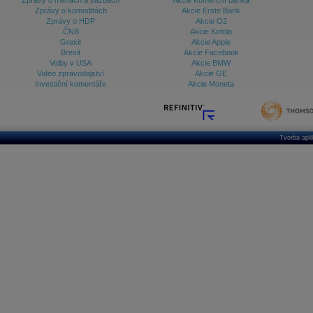
Zprávy o měnách a sazbách
Akcie Komerční banka
Zprávy o komoditách
Akcie Erste Bank
Zprávy o HDP
Akcie O2
ČNB
Akcie Kofola
Grexit
Akcie Apple
Brexit
Akcie Facebook
Volby v USA
Akcie BMW
Video zpravodajství
Akcie GE
Investiční komentáře
Akcie Moneta
Tvorba apl