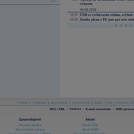
více...
výnosem
06.08.2026
15:57
ČNB ve vyčkávacím režimu, zvýšení s
15:31
Zásoby plynu v EU jsou pro toto obdo
1
2
3
4
O Patria.cz
|
Reklama
|
Mapa Stránek
|
Skupina Patria
|
Kariéra v Patrii
|
Podmínky uží
|
Cookies
|
|
RSS / XML
E-mail newsletter
SMS zpravod
Zpravodajství:
Akcie:
Akciové zprávy
Akcie ČEZ
Ekonomické zprávy
Akcie NWR