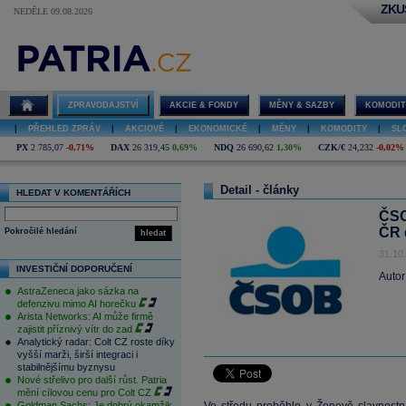
ZKU
NEDĚLE 09.08.2026
ZPRAVODAJSTVÍ
AKCIE & FONDY
MĚNY & SAZBY
KOMODIT
|
PŘEHLED ZPRÁV
|
AKCIOVÉ
|
EKONOMICKÉ
|
MĚNY
|
KOMODITY
|
SL
PX
2 785,07
-0,71%
DAX
26 319,45
0,69%
NDQ
26 690,62
1,30%
CZK/€
24,232
-0,02%
Detail - články
HLEDAT V KOMENTÁŘÍCH
ČSO
ČR 
Pokročilé hledání
hledat
31.10
INVESTIČNÍ DOPORUČENÍ
Autor
AstraZeneca jako sázka na
defenzivu mimo AI horečku
Arista Networks: AI může firmě
zajistit příznivý vítr do zad
Analytický radar: Colt CZ roste díky
vyšší marži, širší integraci i
stabilnějšímu byznysu
Nové střelivo pro další růst. Patria
mění cílovou cenu pro Colt CZ
Goldman Sachs: Je dobrý okamžik