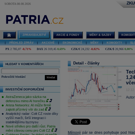
ZKU
SOBOTA 08.08.2026
ZPRAVODAJSTVÍ
AKCIE & FONDY
MĚNY & SAZBY
KOMODIT
|
PŘEHLED ZPRÁV
|
AKCIOVÉ
|
EKONOMICKÉ
|
MĚNY
|
KOMODITY
|
SL
PX
2 785,07
-0,71%
DAX
26 319,45
0,69%
CZK/€
24,232
-0,02%
CZK/$
20,966
0,00%
Detail - články
HLEDAT V KOMENTÁŘÍCH
Tec
1,2
Pokročilé hledání
hledat
vče
INVESTIČNÍ DOPORUČENÍ
12.12
AstraZeneca jako sázka na
Autor
defenzivu mimo AI horečku
Arista Networks: AI může firmě
zajistit příznivý vítr do zad
Analytický radar: Colt CZ roste díky
vyšší marži, širší integraci i
stabilnějšímu byznysu
Nové střelivo pro další růst. Patria
mění cílovou cenu pro Colt CZ
Měnový
pár se dnes pohybuje pod hlad
Goldman Sachs: Je dobrý okamžik