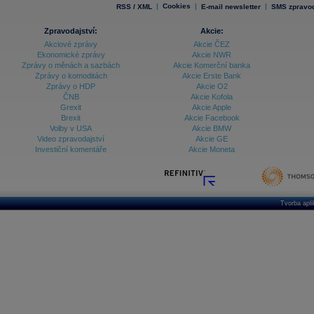
|
Cookies
|
|
RSS / XML
E-mail newsletter
SMS zpravod
Zpravodajství:
Akcie:
Akciové zprávy
Akcie ČEZ
Ekonomické zprávy
Akcie NWR
Zprávy o měnách a sazbách
Akcie Komerční banka
Zprávy o komoditách
Akcie Erste Bank
Zprávy o HDP
Akcie O2
ČNB
Akcie Kofola
Grexit
Akcie Apple
Brexit
Akcie Facebook
Volby v USA
Akcie BMW
Video zpravodajství
Akcie GE
Investiční komentáře
Akcie Moneta
Tvorba apl