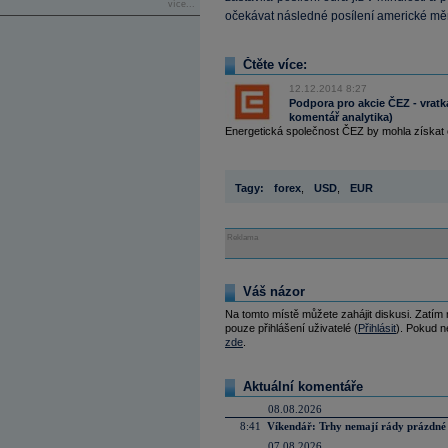
více...
očekávat následné posílení americké mě
Čtěte více:
12.12.2014 8:27
Podpora pro akcie ČEZ - vratk
komentář analytika)
Energetická společnost ČEZ by mohla získat od
Tagy:
forex
,
USD
,
EUR
Reklama
Váš názor
Na tomto místě můžete zahájit diskusi. Zatím
pouze přihlášení uživatelé (
Přihlásit
). Pokud ne
zde
.
Aktuální komentáře
08.08.2026
8:41
Víkendář: Trhy nemají rády prázdné 
07.08.2026