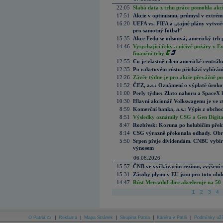
22:05
Slabá data z trhu práce pomohla akc
17:51
Akcie v optimismu, průmysl v extrémn
16:20
UEFA vs. FIFA a „tajné plány vytvoř
pro samotný fotbal“
15:35
Akce Fedu se odsouvá, americký trh 
14:46
Vysychající řeky a ničivé požáry v E
finanční trhy
12:55
Co je vlastně cílem americké centrál
12:35
Po raketovém růstu přichází vybírán
12:26
Závěr týdne je pro akcie převážně po
11:52
ČEZ, a.s.: Oznámení o výplatě úrok
11:00
Perly týdne: Zlato nahoru a SpaceX 
10:30
Hlavní akcionář Volkswagenu je ve z
8:59
Komerční banka, a.s.: Výpis z obchod
8:51
Výsledky oznámily CSG a Gen Digital
8:47
Rozbřesk: Koruna po holubičím přek
8:14
CSG výrazně překonala odhady. Obran
5:50
Srpen přeje dividendám. CNBC vybírá
výnosem
06.08.2026
15:57
ČNB ve vyčkávacím režimu, zvýšení s
15:31
Zásoby plynu v EU jsou pro toto obdo
14:47
Růst MercadoLibre akceleruje na 50 %
1
2
3
4
O Patria.cz
|
Reklama
|
Mapa Stránek
|
Skupina Patria
|
Kariéra v Patrii
|
Podmínky uží