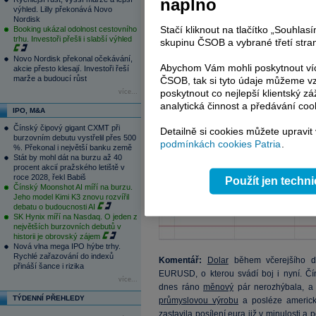
naplno
výhled. Lilly překonává Novo
Nordisk
Stačí kliknout na tlačítko „Souhla
Booking ukázal odolnost cestovního
trhu. Investoři přešli i slabší výhled
skupinu ČSOB a vybrané třetí stran
Novo Nordisk překonal očekávání,
Abychom Vám mohli poskytnout víc
akcie přesto klesají. Investoři řeší
marže a budoucí růst
ČSOB, tak si tyto údaje můžeme vz
poskytnout co nejlepší klientský zá
více...
analytická činnost a předávání coo
IPO, M&A
Čínský čipový gigant CXMT při
Detailně si cookies můžete upravit
burzovním debutu vystřelil přes 500
podmínkách cookies Patria
.
%. Překonal i největší banku země
Stát by mohl dát na burzu až 40
procent akcií pražského letiště v
roce 2028, řekl Babiš
Použít jen techn
Čínský Moonshot AI míří na burzu.
Jeho model Kimi K3 znovu rozvířil
debatu o budoucnosti AI
SK Hynix míří na Nasdaq. O jeden z
největších burzovních debutů v
historii je obrovský zájem
Nová vlna mega IPO hýbe trhy.
Rychlé zařazování do indexů
Komentář:
Dolar
během včerejšího dn
přináší šance i rizika
EURUSD, o kterou svádí boj i nyní. Č
více...
dnes ráno
měnový
pár nerozhýbala, a 
TÝDENNÍ PŘEHLEDY
průmyslovou výrobu
a posléze americ
zastavila posílení eura již v minulosti a