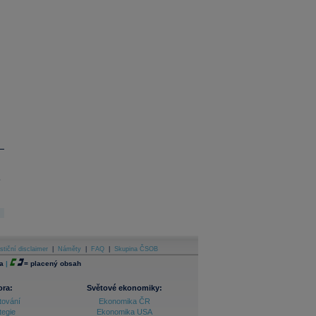
.
stiční disclaimer
|
Náměty
|
FAQ
|
Skupina ČSOB
a
|
=
placený obsah
ora:
Světové ekonomiky:
tování
Ekonomika ČR
tegie
Ekonomika USA