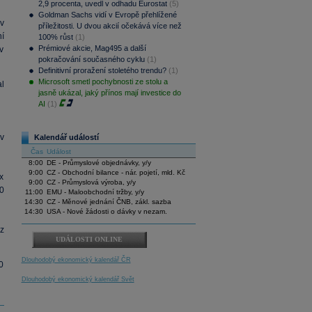
2,9 procenta, uvedl v odhadu Eurostat
(5)
Goldman Sachs vidí v Evropě přehlížené
 v
příležitosti. U dvou akcií očekává více než
í
100% růst
(1)
Prémiové akcie, Mag495 a další
v
pokračování současného cyklu
(1)
Definitivní proražení stoletého trendu?
(1)
Microsoft smetl pochybnosti ze stolu a
l
jasně ukázal, jaký přínos mají investice do
AI
(1)
v
Kalendář událostí
Čas
Událost
8:00
DE - Průmyslové objednávky, y/y
9:00
CZ - Obchodní bilance - nár. pojetí, mld. Kč
x
9:00
CZ - Průmyslová výroba, y/y
0
11:00
EMU - Maloobchodní tržby, y/y
14:30
CZ - Měnové jednání ČNB, zákl. sazba
14:30
USA - Nové žádosti o dávky v nezam.
z
UDÁLOSTI ONLINE
Dlouhodobý ekonomický kalendář ČR
0
Dlouhodobý ekonomický kalendář Svět