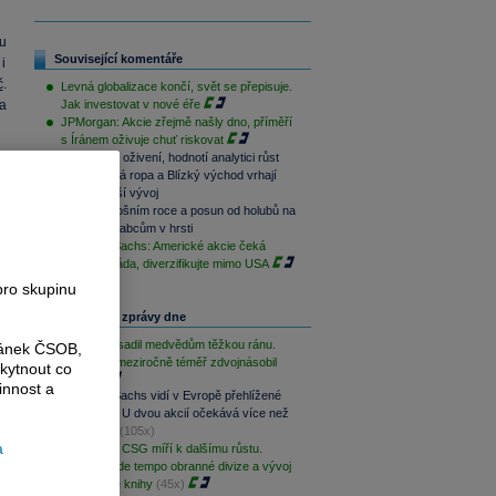
u
Související komentáře
i
č
.
Levná globalizace končí, svět se přepisuje.
a
Jak investovat v nové éře
JPMorgan: Akcie zřejmě našly dno, příměří
s Íránem oživuje chuť riskovat
Jen úlevné oživení, hodnotí analytici růst
a
akcií. Drahá ropa a Blízký východ vrhají
na
stín na další vývoj
Zisky v letošním roce a posun od holubů na
střeše k vrabcům v hrsti
Goldman Sachs: Americké akcie čeká
č
.
slabší dekáda, diverzifikujte mimo USA
a
pro skupinu
Nejčtenější zprávy dne
Palantir zasadil medvědům těžkou ránu.
ránek ČSOB,
Své tržby meziročně téměř zdvojnásobil
kytnout co
(180x)
innost a
Goldman Sachs vidí v Evropě přehlížené
y
příležitosti. U dvou akcií očekává více než
á
100% růst
(105x)
a
PREVIEW: CSG míří k dalšímu růstu.
Klíčové bude tempo obranné divize a vývoj
y
zakázkové knihy
(45x)