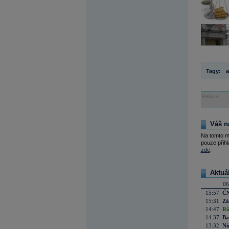
Tagy:
a
Reklama
Váš n
Na tomto m
pouze přihl
zde
.
Aktuá
06
15:57
ČN
15:31
Zá
14:47
Rů
14:37
Ba
13:32
Ni