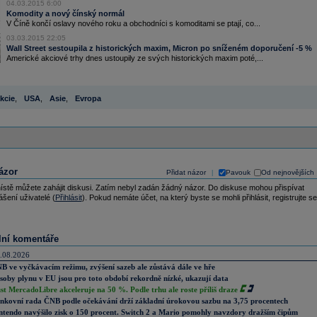
04.03.2015 6:00
Komodity a nový čínský normál
V Číně končí oslavy nového roku a obchodníci s komoditami se ptají, co...
03.03.2015 22:05
Wall Street sestoupila z historických maxim, Micron po sníženém doporučení -5 %
Americké akciové trhy dnes ustoupily ze svých historických maxim poté,...
kcie
,
USA
,
Asie
,
Evropa
ázor
Přidat názor
Pavouk
Od nejnovějších
|
ístě můžete zahájit diskusi. Zatím nebyl zadán žádný názor. Do diskuse mohou přispívat
ášení uživatelé (
Přihlásit
). Pokud nemáte účet, na který byste se mohli přihlásit, registrujte se
lní komentáře
.08.2026
B ve vyčkávacím režimu, zvýšení sazeb ale zůstává dále ve hře
soby plynu v EU jsou pro toto období rekordně nízké, ukazují data
st MercadoLibre akceleruje na 50 %. Podle trhu ale roste příliš draze
nkovní rada ČNB podle očekávání drží základní úrokovou sazbu na 3,75 procentech
ntendo navýšilo zisk o 150 procent. Switch 2 a Mario pomohly navzdory dražším čipům