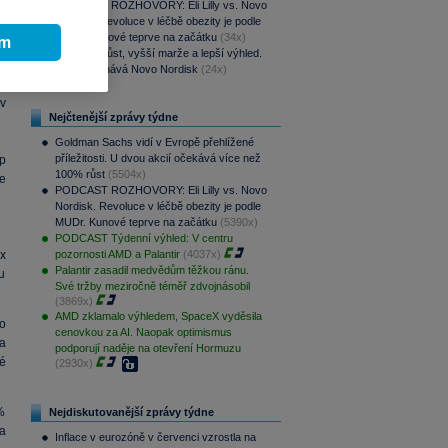
PODCAST ROZHOVORY: Eli Lilly vs. Novo
a
Nordisk. Revoluce v léčbě obezity je podle
e
MUDr. Kunové teprve na začátku
(34x)
ím
e
Rychlejší růst, vyšší marže a lepší výhled.
Lilly překonává Novo Nordisk
(24x)
v
Nejčtenější zprávy týdne
Goldman Sachs vidí v Evropě přehlížené
příležitosti. U dvou akcií očekává více než
p
100% růst
(5504x)
e
PODCAST ROZHOVORY: Eli Lilly vs. Novo
Nordisk. Revoluce v léčbě obezity je podle
MUDr. Kunové teprve na začátku
(5390x)
PODCAST Týdenní výhled: V centru
x
pozornosti AMD a Palantir
(4037x)
Palantir zasadil medvědům těžkou ránu.
u
Své tržby meziročně téměř zdvojnásobil
(3869x)
AMD zklamalo výhledem, SpaceX vyděsila
co
cenovkou za AI. Naopak optimismus
a
podporují naděje na otevření Hormuzu
é
(2930x)
%
Nejdiskutovanější zprávy týdne
a
Inflace v eurozóně v červenci vzrostla na