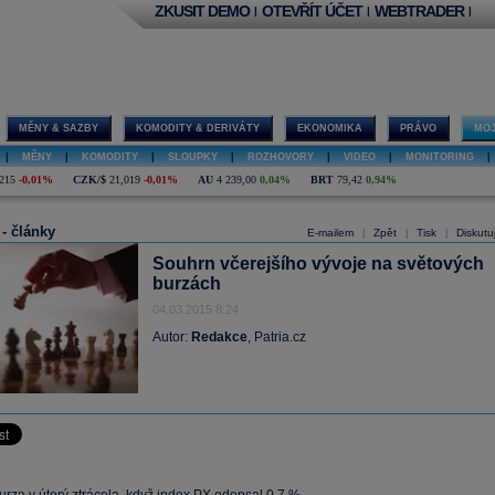
ZKUSIT DEMO
OTEVŘÍT ÚČET
WEBTRADER
|
|
|
MĚNY & SAZBY
KOMODITY & DERIVÁTY
EKONOMIKA
PRÁVO
MOJ
|
MĚNY
|
KOMODITY
|
SLOUPKY
|
ROZHOVORY
|
VIDEO
|
MONITORING
|
215
-0,01%
CZK/$
21,019
-0,01%
AU
4 239,00
0,04%
BRT
79,42
0,94%
 - články
E-mailem
Zpět
Tisk
Diskutu
|
|
|
Souhrn včerejšího vývoje na světových
burzách
04.03.2015 8:24
Autor:
Redakce
, Patria.cz