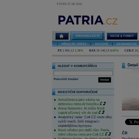
PÁTEK 07.08.2026
ZPRAVODAJSTVÍ
AKCIE & FONDY
|
PŘEHLED ZPRÁV
|
AKCIOVÉ
|
EKONOMICKÉ
PX
2 805,12
1,30%
DAX
26 140,13
0,05%
CZK/€
24,
Detail
HLEDAT V KOMENTÁŘÍCH
Pokročilé hledání
hledat
INVESTIČNÍ DOPORUČENÍ
AstraZeneca jako sázka na
defenzivu mimo AI horečku
Arista Networks: AI může firmě
zajistit příznivý vítr do zad
Analytický radar: Colt CZ roste díky
vyšší marži, širší integraci i
stabilnějšímu byznysu
Nové střelivo pro další růst. Patria
ČR
mění cílovou cenu pro Colt CZ
Goldman Sachs: Je dobrý okamžik