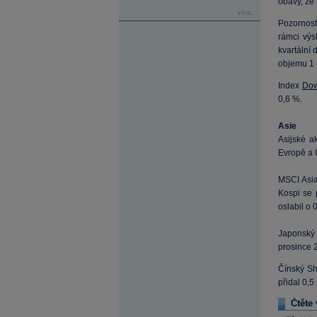
obavy, že 
více...
Pozornost 
rámci výs
kvartální 
objemu 1 
Index
Dow
0,6 %.
Asie
Asijské a
Evropě a 
MSCI Asia
Kospi se 
oslabil o 
Japonský 
prosince 
Čínský Sh
přidal 0,5
Čtěte 