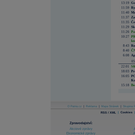
13:19
Go
11:59
Ry
11:40
Me
11:37
Za
11:35
Če
11:29
Sk
11:26
Pa
10:27
PR
kn
8:43
Ro
8:40
ČN
6:08
Ap
05
22:01
S&
18:03
Pr
16:05
PO
Ku
15:18
Bo
O Patria.cz
|
Reklama
|
Mapa Stránek
|
Skupina P
|
Cookies
RSS / XML
Zpravodajství:
Akciové zprávy
Ekonomické zprávy
A