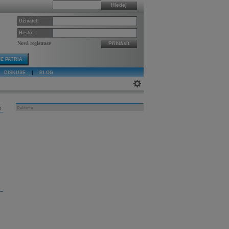
Hledej
Uživatel:
Heslo:
Nová registrace
Přihlásit
E PATRIA
DISKUSE
|
BLOG
j
Reklama