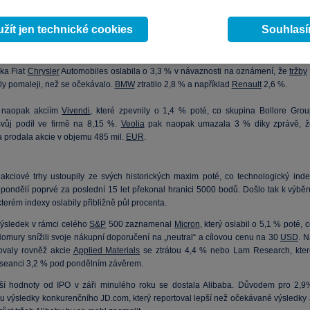
 o dvě procenta. Sledovaná byla
Barclays
se ztrátou 3,2 %, což byla reakce n
é výsledky, kdy banka oznámila vytvoření dodatečných rezerv na soudní spory v
žít jen technické cookies
Souhlas
mil. GBP.
ING
pak odepsala 3,5 %,
BNP Paribas
3,1 % a například
Societe General
ka Fiat
Chrysler
Automobiles oslabila o 3,3 % v návaznosti na oznámení, že
tržby
ly pomaleji, než se očekávalo.
BMW
ztratilo 2,8 % a například
Renault
2,6 %.
e naopak akciím
Vivendi
, které zpevnily o 1,4 % poté, co skupina Bollore Grou
svůj podíl ve firmě na 8,15 %.
Veolia
pak naopak umazala 3 % díky zprávě, ž
prodala akcie v objemu 485 mil.
EUR
.
akciové trhy ustoupily ze svých historických maxim poté, co technologický inde
pondělí poprvé za poslední 15 let překonal hranici 5000 bodů. Došlo tak k výběr
 kterém indexy oslabily přibližně půl procenta.
výsledek v rámci celého
S&P
500 zaznamenal
Micron
, který oslabil o 5,1 % poté, 
Nomury snížili svoje nákupní doporučení na „neutral“ a cílovou cenu na 30
USD
. N
ovaly rovněž akcie
Applied Materials
se ztrátou 4,4 % nebo Lam Research, kter
 seanci 3,2 % pod pondělním závěrem.
ší hodnoty od IPO v záři minulého roku se dostala Alibaba. Důvodem pro 2,9
ou výsledky konkurenčního JD.com, který reportoval lepší než očekávané výsledky 