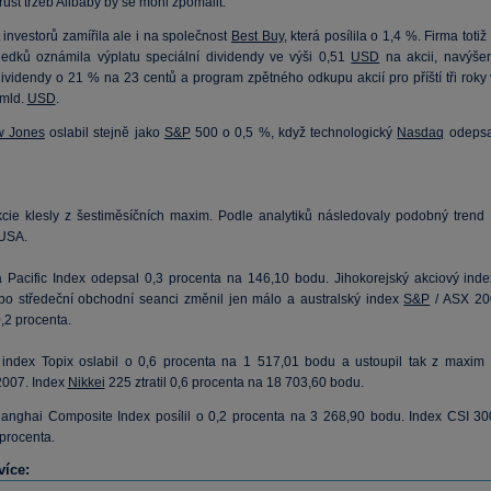
růst tržeb Alibaby by se mohl zpomalit.
investorů zamířila ale i na společnost
Best Buy
, která posílila o 1,4 %. Firma totiž
ledků oznámila výplatu speciální dividendy ve výši 0,51
USD
na akcii, navýšen
dividendy o 21 % na 23 centů a program zpětného odkupu akcií pro příští tři roky 
mld.
USD
.
 Jones
oslabil stejně jako
S&P
500 o 0,5 %, když technologický
Nasdaq
odepsa
kcie klesly z šestiměsíčních maxim. Podle analytiků následovaly podobný trend 
USA.
 Pacific Index odepsal 0,3 procenta na 146,10 bodu. Jihokorejský akciový inde
po středeční obchodní seanci změnil jen málo a australský index
S&P
/ ASX 20
0,2 procenta.
index Topix oslabil o 0,6 procenta na 1 517,01 bodu a ustoupil tak z maxim 
2007. Index
Nikkei
225 ztratil 0,6 procenta na 18 703,60 bodu.
anghai Composite Index posílil o 0,2 procenta na 3 268,90 bodu. Index CSI 30
 procenta.
více: