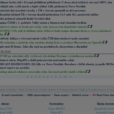
ldman Sachs vidí v Evropě přehlížené příležitosti. U dvou akcií očekává více než 100% růst
chlejší růst, vyšší marže a lepší výhled. Lilly překonává Novo Nordisk
ziroční růst stavební výroby v ČR v červnu zpomalil na dvě procenta
hraniční obchod ČR v červnu skončil přebytkem 15,5 mld. Kč, meziročně nižším
ský průmysl zakončil druhé čtvrtletí silně
upina ČSOB v 1. pololetí: Velký zájem o financování vlastního bydlení
měťový sektor je brzda pro techy, trhy jsou na tom dopoledne smíšeně
EVIEW: CSG míří k dalšímu růstu. Klíčové bude tempo obranné divize a vývoj zakázkové
ihy
zbřesk: Inflace v červenci mírně vyšší, ČNB dnes úrokové sazby nezmění
B rozhodne o sazbách, trhy mezitím sledují Írán a závislost Microsoftu na OpenAI
ple není AI firma. Jeho síla stojí na produktech, ekosystému a disciplíně
.08.2026
P 500 po rekordní rally vyčkával, trh sleduje Hormuz i výsledkovou sezónu
émiové akcie, Mag495 a další pokračování současného cyklu
DCAST ROZHOVORY: Eli Lilly vs. Novo Nordisk. Revoluce v léčbě obezity je podle MUDr
nové teprve na začátku
oking ukázal odolnost cestovního trhu. Investoři přešli i slabší výhled
1
2
3
4
5
6
7
8
9
10
>>
atria
|
Kariéra v Patrii
|
Podmínky užívání stránek
|
Ochrana osobních údajů
|
Pravidla diskuse
|
Inve
|
|
|
|
|
E-mail newsletter
SMS zpravodajství
Data export
Mobilní verze
R
=
Real-Time dat
Akcie:
Komodity:
Škola invest
Akcie ČEZ
Ropa BRENT
Akademie inves
kcie NWR
Ropa WTI
Investiční stra