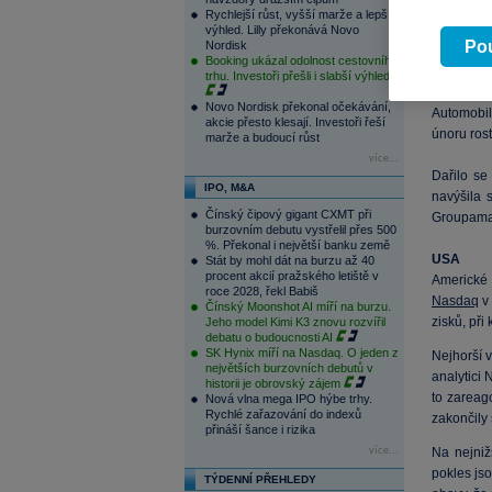
přibližně
Rychlejší růst, vyšší marže a lepší
zveřejněn
výhled. Lilly překonává Novo
Pou
Nordisk
výši 750 
Booking ukázal odolnost cestovního
2,3 %.
trhu. Investoři přešli i slabší výhled
Novo Nordisk překonal očekávání,
Automobil
akcie přesto klesají. Investoři řeší
únoru rost
marže a budoucí růst
více...
Dařilo s
IPO, M&A
navýšila 
Čínský čipový gigant CXMT při
Groupama 
burzovním debutu vystřelil přes 500
%. Překonal i největší banku země
USA
Stát by mohl dát na burzu až 40
procent akcií pražského letiště v
Americké 
roce 2028, řekl Babiš
Nasdaq
v 
Čínský Moonshot AI míří na burzu.
zisků, při
Jeho model Kimi K3 znovu rozvířil
debatu o budoucnosti AI
SK Hynix míří na Nasdaq. O jeden z
Nejhorší 
největších burzovních debutů v
analytici 
historii je obrovský zájem
to zareag
Nová vlna mega IPO hýbe trhy.
Rychlé zařazování do indexů
zakončily
přináší šance i rizika
více...
Na nejniž
pokles js
TÝDENNÍ PŘEHLEDY