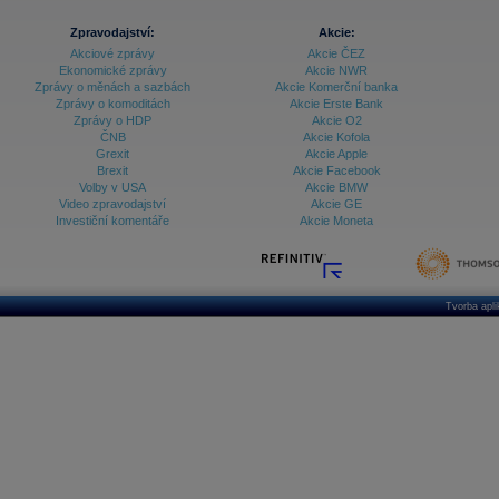
Zpravodajství:
Akcie:
Akciové zprávy
Akcie ČEZ
Ekonomické zprávy
Akcie NWR
Zprávy o měnách a sazbách
Akcie Komerční banka
Zprávy o komoditách
Akcie Erste Bank
Zprávy o HDP
Akcie O2
ČNB
Akcie Kofola
Grexit
Akcie Apple
Brexit
Akcie Facebook
Volby v USA
Akcie BMW
Video zpravodajství
Akcie GE
Investiční komentáře
Akcie Moneta
Tvorba apl