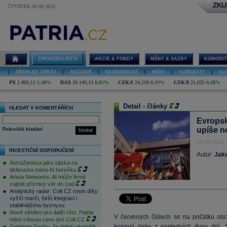
ZKU
ČTVRTEK 06.08.2026
ZPRAVODAJSTVÍ
AKCIE & FONDY
MĚNY & SAZBY
KOMODIT
|
PŘEHLED ZPRÁV
|
AKCIOVÉ
|
EKONOMICKÉ
|
MĚNY
|
KOMODITY
|
SL
PX
2 805,12
1,30%
DAX
26 140,13
0,05%
CZK/€
24,218
0,19%
CZK/$
21,025
0,48%
Detail - články
HLEDAT V KOMENTÁŘÍCH
Evropsk
upíše n
Pokročilé hledání
hledat
28.04.2015 
INVESTIČNÍ DOPORUČENÍ
Autor:
Jak
AstraZeneca jako sázka na
defenzivu mimo AI horečku
Arista Networks: AI může firmě
zajistit příznivý vítr do zad
Analytický radar: Colt CZ roste díky
vyšší marži, širší integraci i
stabilnějšímu byznysu
Nové střelivo pro další růst. Patria
V červených číslech se na počátku obch
mění cílovou cenu pro Colt CZ
korigují zisky z posledních dvou dní. 
Goldman Sachs: Je dobrý okamžik