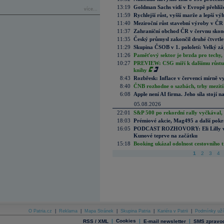
13:19
Goldman Sachs vidí v Evropě přehlíže
více...
11:59
Rychlejší růst, vyšší marže a lepší v
11:40
Meziroční růst stavební výroby v ČR
11:37
Zahraniční obchod ČR v červnu skonč
11:35
Český průmysl zakončil druhé čtvrtlet
11:29
Skupina ČSOB v 1. pololetí: Velký zá
11:26
Paměťový sektor je brzda pro techy,
10:27
PREVIEW: CSG míří k dalšímu růstu.
knihy
8:43
Rozbřesk: Inflace v červenci mírně v
8:40
ČNB rozhodne o sazbách, trhy mezitím
6:08
Apple není AI firma. Jeho síla stojí n
05.08.2026
22:01
S&P 500 po rekordní rally vyčkával,
18:03
Prémiové akcie, Mag495 a další pokr
16:05
PODCAST ROZHOVORY: Eli Lilly vs. 
Kunové teprve na začátku
15:18
Booking ukázal odolnost cestovního trh
1
2
3
4
O Patria.cz
|
Reklama
|
Mapa Stránek
|
Skupina Patria
|
Kariéra v Patrii
|
Podmínky uží
|
Cookies
|
|
RSS / XML
E-mail newsletter
SMS zpravod