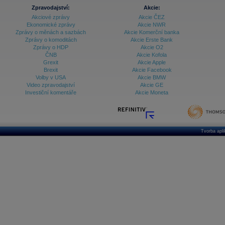
Zpravodajství:
Akcie:
Akciové zprávy
Akcie ČEZ
Ekonomické zprávy
Akcie NWR
Zprávy o měnách a sazbách
Akcie Komerční banka
Zprávy o komoditách
Akcie Erste Bank
Zprávy o HDP
Akcie O2
ČNB
Akcie Kofola
Grexit
Akcie Apple
Brexit
Akcie Facebook
Volby v USA
Akcie BMW
Video zpravodajství
Akcie GE
Investiční komentáře
Akcie Moneta
Tvorba apl