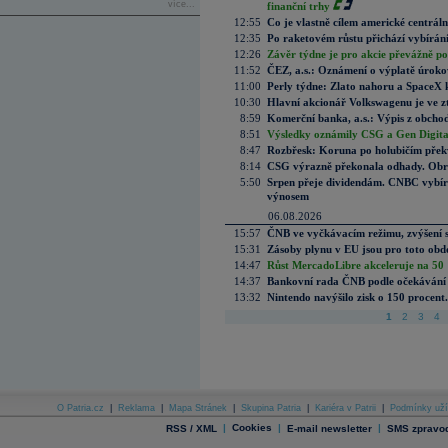
více...
finanční trhy
12:55
Co je vlastně cílem americké centrál
12:35
Po raketovém růstu přichází vybírán
12:26
Závěr týdne je pro akcie převážně po
11:52
ČEZ, a.s.: Oznámení o výplatě úrok
11:00
Perly týdne: Zlato nahoru a SpaceX 
10:30
Hlavní akcionář Volkswagenu je ve z
8:59
Komerční banka, a.s.: Výpis z obchod
8:51
Výsledky oznámily CSG a Gen Digital
8:47
Rozbřesk: Koruna po holubičím přek
8:14
CSG výrazně překonala odhady. Obran
5:50
Srpen přeje dividendám. CNBC vybírá
výnosem
06.08.2026
15:57
ČNB ve vyčkávacím režimu, zvýšení s
15:31
Zásoby plynu v EU jsou pro toto obdo
14:47
Růst MercadoLibre akceleruje na 50 %
14:37
Bankovní rada ČNB podle očekávání 
13:32
Nintendo navýšilo zisk o 150 procen
1
2
3
4
O Patria.cz
|
Reklama
|
Mapa Stránek
|
Skupina Patria
|
Kariéra v Patrii
|
Podmínky uží
|
Cookies
|
|
RSS / XML
E-mail newsletter
SMS zpravod