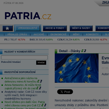
ZKU
PÁTEK 07.08.2026
ZPRAVODAJSTVÍ
AKCIE & FONDY
MĚNY & SAZBY
KOMODIT
|
PŘEHLED ZPRÁV
|
AKCIOVÉ
|
EKONOMICKÉ
|
MĚNY
|
KOMODITY
|
SL
PX
2 785,07
-0,71%
DAX
26 319,45
0,69%
CZK/€
24,234
0,05%
CZK/$
20,950
-0,37%
Detail - články
HLEDAT V KOMENTÁŘÍCH
Evr
tla
Pokročilé hledání
hledat
07.05
INVESTIČNÍ DOPORUČENÍ
Autor
AstraZeneca jako sázka na
defenzivu mimo AI horečku
Arista Networks: AI může firmě
zajistit příznivý vítr do zad
Analytický radar: Colt CZ roste díky
vyšší marži, širší integraci i
stabilnějšímu byznysu
Nerozhodně nakonec zakončily dnešní se
Nové střelivo pro další růst. Patria
umazaly ztráty z průběhu dne. Pozitivní
mění cílovou cenu pro Colt CZ
Goldman Sachs: Je dobrý okamžik