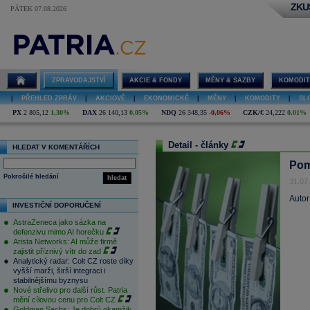
ZKU
PÁTEK 07.08.2026
ZPRAVODAJSTVÍ
AKCIE & FONDY
MĚNY & SAZBY
KOMODIT
|
PŘEHLED ZPRÁV
|
AKCIOVÉ
|
EKONOMICKÉ
|
MĚNY
|
KOMODITY
|
SL
PX
2 805,12
1,30%
DAX
26 140,13
0,05%
NDQ
26 348,35
-0,06%
CZK/€
24,222
0,01%
Detail - články
HLEDAT V KOMENTÁŘÍCH
Pom
Pokročilé hledání
hledat
31.07
Autor
INVESTIČNÍ DOPORUČENÍ
AstraZeneca jako sázka na
defenzivu mimo AI horečku
Arista Networks: AI může firmě
zajistit příznivý vítr do zad
Analytický radar: Colt CZ roste díky
vyšší marži, širší integraci i
stabilnějšímu byznysu
Nové střelivo pro další růst. Patria
mění cílovou cenu pro Colt CZ
Goldman Sachs: Je dobrý okamžik