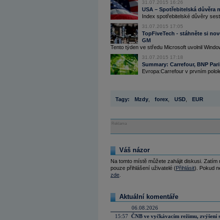
31.07.2015 16:26
USA – Spotřebitelská důvěra n
Index spotřebitelské důvěry ses
31.07.2015 17:05
TopFiveTech - stáhněte si no
GM
Tento týden ve středu Microsoft uvolnil Windo
31.07.2015 17:18
Summary: Carrefour, BNP Parib
Evropa:Carrefour v prvním polole
Tagy:
Mzdy
,
forex
,
USD
,
EUR
Reklama
Váš názor
Na tomto místě můžete zahájit diskusi. Zatím
pouze přihlášení uživatelé (
Přihlásit
). Pokud ne
zde
.
Aktuální komentáře
06.08.2026
15:57
ČNB ve vyčkávacím režimu, zvýšení s