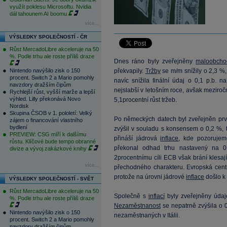
využít poklesu Microsoftu. Nvidia
dál tahounem AI boomu
více...
VÝSLEDKY SPOLEČNOSTÍ - ČR
Růst MercadoLibre akceleruje na 50
%. Podle trhu ale roste příliš draze
Dnes ráno byly zveřejněny
maloobchod
Nintendo navýšilo zisk o 150
překvapily.
Tržby
se m/m snížily o 2,3 %,
procent. Switch 2 a Mario pomohly
navíc snížila finální údaj o 0,1 p.b. 
navzdory dražším čipům
nejslabší v letošním roce, avšak meziro
Rychlejší růst, vyšší marže a lepší
výhled. Lilly překonává Novo
5,1procentní růst tržeb.
Nordisk
Skupina ČSOB v 1. pololetí: Velký
Po německých datech byl zveřejněn pr
zájem o financování vlastního
bydlení
zvýšil v souladu s konsensem o 0,2 %, t
PREVIEW: CSG míří k dalšímu
přináší jádrová
inflace
, kde pozorujeme
růstu. Klíčové bude tempo obranné
překonal odhad trhu nastavený na 0
divize a vývoj zakázkové knihy
2procentnímu cíli ECB však brání klesají
více...
přechodného charakteru. Evropská cen
protože na úrovni jádrové
inflace
došlo k 
VÝSLEDKY SPOLEČNOSTÍ - SVĚT
Růst MercadoLibre akceleruje na 50
Společně s
inflací
byly zveřejněny úda
%. Podle trhu ale roste příliš draze
Nezaměstnanost
se nepatrně zvýšila o 
Nintendo navýšilo zisk o 150
nezaměstnaných v Itálii.
procent. Switch 2 a Mario pomohly
navzdory dražším čipům