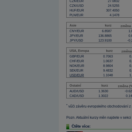
CZK/EUR
27.0832
CZK/USD
24.5255
HUF/EUR
307.4050
PLN/EUR
4.1478
Asie
kurz
změna 
CNY/EUR
6.8587
1.
JPY/EUR
136.8865
0.
JPY/USD
123.9100
-0.
USA, Evropa
kurz
změna
GBP/EUR
0.7063
0
CHF/EUR
1.0637
0
NOK/EUR
8.9804
0
SEK/EUR
9.4832
0
USD/EUR
1.1048
1
Ostatní
kurz
změna (
AUD/USD
1.3630
-0.6
CAD/USD
1.3022
0.1
*
vůči závěru evropského obchodování z
Pozn. Aktuální kurzy měn najdete v sekci
Čtěte více: