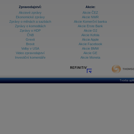
Zpravodajství:
Akcie:
Akciové zprávy
Akcie ČEZ
Ekonomické zprávy
Akcie NWR
Zprávy o měnách a sazbách
Akcie Komerční banka
Zprávy o komoditách
Akcie Erste Bank
Zprávy o HDP
Akcie O2
ČNB
Akcie Kofola
Grexit
Akcie Apple
Brexit
Akcie Facebook
Volby v USA
Akcie BMW
Video zpravodajství
Akcie GE
Investiční komentáře
Akcie Moneta
Tvorba apl