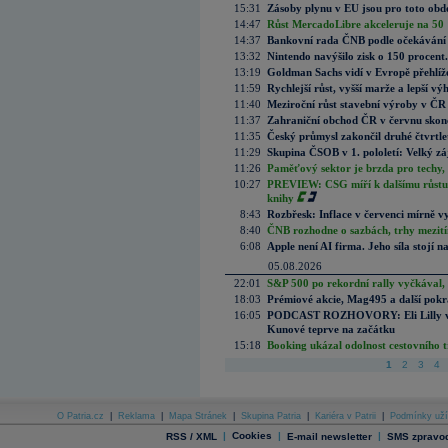
15:31
Zásoby plynu v EU jsou pro toto obdo
14:47
Růst MercadoLibre akceleruje na 50 %
14:37
Bankovní rada ČNB podle očekávání 
13:32
Nintendo navýšilo zisk o 150 procen
13:19
Goldman Sachs vidí v Evropě přehlíže
11:59
Rychlejší růst, vyšší marže a lepší v
11:40
Meziroční růst stavební výroby v ČR
11:37
Zahraniční obchod ČR v červnu skonč
11:35
Český průmysl zakončil druhé čtvrtlet
11:29
Skupina ČSOB v 1. pololetí: Velký zá
11:26
Paměťový sektor je brzda pro techy,
10:27
PREVIEW: CSG míří k dalšímu růstu.
knihy
8:43
Rozbřesk: Inflace v červenci mírně v
8:40
ČNB rozhodne o sazbách, trhy mezitím
6:08
Apple není AI firma. Jeho síla stojí n
05.08.2026
22:01
S&P 500 po rekordní rally vyčkával,
18:03
Prémiové akcie, Mag495 a další pokr
16:05
PODCAST ROZHOVORY: Eli Lilly vs. 
Kunové teprve na začátku
15:18
Booking ukázal odolnost cestovního trh
1
2
3
4
O Patria.cz
|
Reklama
|
Mapa Stránek
|
Skupina Patria
|
Kariéra v Patrii
|
Podmínky uží
|
Cookies
|
|
RSS / XML
E-mail newsletter
SMS zpravod