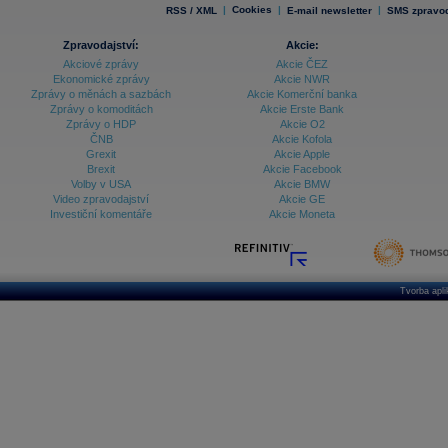
|
Cookies
|
|
RSS / XML
E-mail newsletter
SMS zpravod
Zpravodajství:
Akcie:
Akciové zprávy
Akcie ČEZ
Ekonomické zprávy
Akcie NWR
Zprávy o měnách a sazbách
Akcie Komerční banka
Zprávy o komoditách
Akcie Erste Bank
Zprávy o HDP
Akcie O2
ČNB
Akcie Kofola
Grexit
Akcie Apple
Brexit
Akcie Facebook
Volby v USA
Akcie BMW
Video zpravodajství
Akcie GE
Investiční komentáře
Akcie Moneta
Tvorba apl