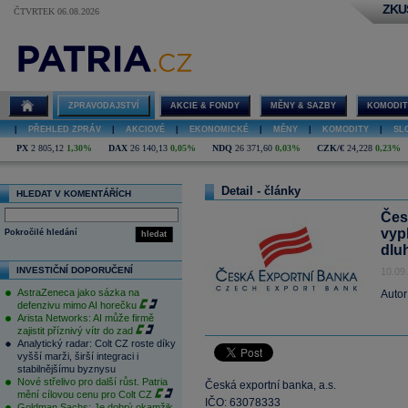
ZKU
ČTVRTEK 06.08.2026
ZPRAVODAJSTVÍ
AKCIE & FONDY
MĚNY & SAZBY
KOMODIT
|
PŘEHLED ZPRÁV
|
AKCIOVÉ
|
EKONOMICKÉ
|
MĚNY
|
KOMODITY
|
SL
PX
2 805,12
1,30%
DAX
26 140,13
0,05%
NDQ
26 371,60
0,03%
CZK/€
24,228
0,23%
Detail - články
HLEDAT V KOMENTÁŘÍCH
Čes
vyp
Pokročilé hledání
hledat
dlu
INVESTIČNÍ DOPORUČENÍ
10.09
AstraZeneca jako sázka na
Autor
defenzivu mimo AI horečku
Arista Networks: AI může firmě
zajistit příznivý vítr do zad
Analytický radar: Colt CZ roste díky
vyšší marži, širší integraci i
stabilnějšímu byznysu
Nové střelivo pro další růst. Patria
Česká exportní banka, a.s.
mění cílovou cenu pro Colt CZ
IČO: 63078333
Goldman Sachs: Je dobrý okamžik