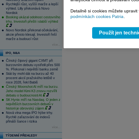
1
2
3
4
Rychlejší růst, vyšší marže a lepší
výhled. Lilly překonává Novo
Detailně si cookies můžete upravit
Nordisk
podmínkách cookies Patria
.
Booking ukázal odolnost cestovního
trhu. Investoři přešli i slabší výhled
Novo Nordisk překonal očekávání,
Použít jen techn
akcie přesto klesají. Investoři řeší
marže a budoucí růst
více...
IPO, M&A
Čínský čipový gigant CXMT při
burzovním debutu vystřelil přes 500
%. Překonal i největší banku země
Stát by mohl dát na burzu až 40
procent akcií pražského letiště v
roce 2028, řekl Babiš
Čínský Moonshot AI míří na burzu.
Jeho model Kimi K3 znovu rozvířil
debatu o budoucnosti AI
SK Hynix míří na Nasdaq. O jeden z
největších burzovních debutů v
historii je obrovský zájem
Nová vlna mega IPO hýbe trhy.
Rychlé zařazování do indexů
přináší šance i rizika
více...
TÝDENNÍ PŘEHLEDY