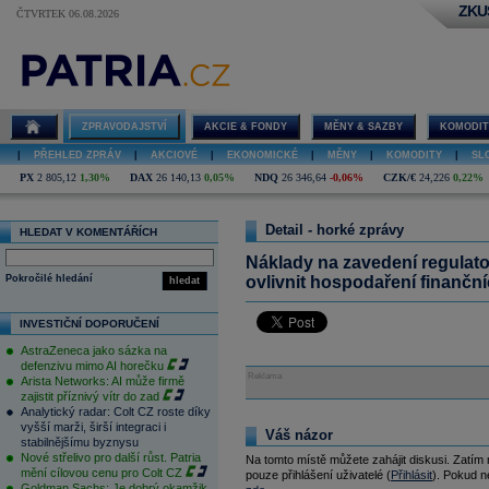
ZKU
ČTVRTEK 06.08.2026
ZPRAVODAJSTVÍ
AKCIE & FONDY
MĚNY & SAZBY
KOMODIT
|
PŘEHLED ZPRÁV
|
AKCIOVÉ
|
EKONOMICKÉ
|
MĚNY
|
KOMODITY
|
SL
PX
2 805,12
1,30%
DAX
26 140,13
0,05%
NDQ
26 346,64
-0,06%
CZK/€
24,226
0,22%
Detail - horké zprávy
HLEDAT V KOMENTÁŘÍCH
Náklady na zavedení regulat
Pokročilé hledání
ovlivnit hospodaření finančníc
hledat
INVESTIČNÍ DOPORUČENÍ
AstraZeneca jako sázka na
defenzivu mimo AI horečku
Reklama
Arista Networks: AI může firmě
zajistit příznivý vítr do zad
Analytický radar: Colt CZ roste díky
vyšší marži, širší integraci i
Váš názor
stabilnějšímu byznysu
Nové střelivo pro další růst. Patria
Na tomto místě můžete zahájit diskusi. Zatím
mění cílovou cenu pro Colt CZ
pouze přihlášení uživatelé (
Přihlásit
). Pokud ne
Goldman Sachs: Je dobrý okamžik