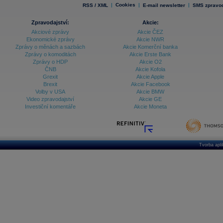
|
Cookies
|
|
RSS / XML
E-mail newsletter
SMS zpravod
Zpravodajství:
Akcie:
Akciové zprávy
Akcie ČEZ
Ekonomické zprávy
Akcie NWR
Zprávy o měnách a sazbách
Akcie Komerční banka
Zprávy o komoditách
Akcie Erste Bank
Zprávy o HDP
Akcie O2
ČNB
Akcie Kofola
Grexit
Akcie Apple
Brexit
Akcie Facebook
Volby v USA
Akcie BMW
Video zpravodajství
Akcie GE
Investiční komentáře
Akcie Moneta
Tvorba apl