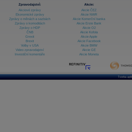
Zpravodajství:
Akcie:
Akciové zprávy
Akcie ČEZ
Ekonomické zprávy
Akcie NWR
Zprávy o měnách a sazbách
Akcie Komerční banka
Zprávy o komoditách
Akcie Erste Bank
Zprávy o HDP
Akcie O2
ČNB
Akcie Kofola
Grexit
Akcie Apple
Brexit
Akcie Facebook
Volby v USA
Akcie BMW
Video zpravodajství
Akcie GE
Investiční komentáře
Akcie Moneta
Tvorba apl