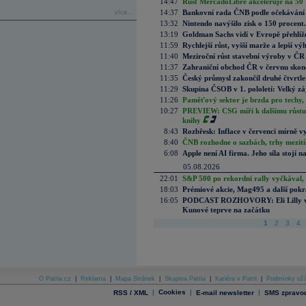
14:47
Růst MercadoLibre akceleruje na 50 %
14:37
Bankovní rada ČNB podle očekávání 
více...
13:32
Nintendo navýšilo zisk o 150 procen
13:19
Goldman Sachs vidí v Evropě přehlíže
11:59
Rychlejší růst, vyšší marže a lepší v
11:40
Meziroční růst stavební výroby v ČR
11:37
Zahraniční obchod ČR v červnu skonč
11:35
Český průmysl zakončil druhé čtvrtlet
11:29
Skupina ČSOB v 1. pololetí: Velký zá
11:26
Paměťový sektor je brzda pro techy,
10:27
PREVIEW: CSG míří k dalšímu růstu.
knihy
8:43
Rozbřesk: Inflace v červenci mírně v
8:40
ČNB rozhodne o sazbách, trhy mezitím
6:08
Apple není AI firma. Jeho síla stojí n
05.08.2026
22:01
S&P 500 po rekordní rally vyčkával,
18:03
Prémiové akcie, Mag495 a další pokr
16:05
PODCAST ROZHOVORY: Eli Lilly vs. 
Kunové teprve na začátku
1
2
3
4
O Patria.cz
|
Reklama
|
Mapa Stránek
|
Skupina Patria
|
Kariéra v Patrii
|
Podmínky uží
|
Cookies
|
|
RSS / XML
E-mail newsletter
SMS zpravod