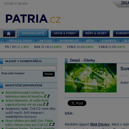
ZKU
PÁTEK 07.08.2026
ZPRAVODAJSTVÍ
AKCIE & FONDY
MĚNY & SAZBY
KOMODIT
|
PŘEHLED ZPRÁV
|
AKCIOVÉ
|
EKONOMICKÉ
|
MĚNY
|
KOMODITY
|
SL
PX
2 805,12
1,30%
DAX
26 140,13
0,05%
CZK/€
24,234
0,04%
CZK/$
21,030
0,01%
Detail - články
HLEDAT V KOMENTÁŘÍCH
Sum
Pokročilé hledání
hledat
06.11
Autor
INVESTIČNÍ DOPORUČENÍ
AstraZeneca jako sázka na
defenzivu mimo AI horečku
Arista Networks: AI může firmě
zajistit příznivý vítr do zad
Analytický radar: Colt CZ roste díky
vyšší marži, širší integraci i
USA:
stabilnějšímu byznysu
Nové střelivo pro další růst. Patria
Mediální gigant
Walt Disney
, který v sr
mění cílovou cenu pro Colt CZ
Goldman Sachs: Je dobrý okamžik