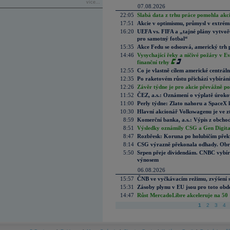
více...
07.08.2026
22:05
Slabá data z trhu práce pomohla akc
17:51
Akcie v optimismu, průmysl v extrémn
16:20
UEFA vs. FIFA a „tajné plány vytvoř
pro samotný fotbal“
15:35
Akce Fedu se odsouvá, americký trh 
14:46
Vysychající řeky a ničivé požáry v E
finanční trhy
12:55
Co je vlastně cílem americké centrál
12:35
Po raketovém růstu přichází vybírán
12:26
Závěr týdne je pro akcie převážně po
11:52
ČEZ, a.s.: Oznámení o výplatě úrok
11:00
Perly týdne: Zlato nahoru a SpaceX 
10:30
Hlavní akcionář Volkswagenu je ve z
8:59
Komerční banka, a.s.: Výpis z obchod
8:51
Výsledky oznámily CSG a Gen Digital
8:47
Rozbřesk: Koruna po holubičím přek
8:14
CSG výrazně překonala odhady. Obran
5:50
Srpen přeje dividendám. CNBC vybírá
výnosem
06.08.2026
15:57
ČNB ve vyčkávacím režimu, zvýšení s
15:31
Zásoby plynu v EU jsou pro toto obdo
14:47
Růst MercadoLibre akceleruje na 50 %
1
2
3
4