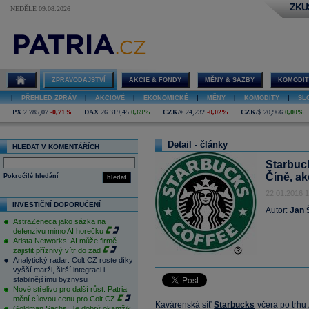
ZKU
NEDĚLE 09.08.2026
ZPRAVODAJSTVÍ
AKCIE & FONDY
MĚNY & SAZBY
KOMODIT
|
PŘEHLED ZPRÁV
|
AKCIOVÉ
|
EKONOMICKÉ
|
MĚNY
|
KOMODITY
|
SL
PX
2 785,07
-0,71%
DAX
26 319,45
0,69%
CZK/€
24,232
-0,02%
CZK/$
20,966
0,00%
Detail - články
HLEDAT V KOMENTÁŘÍCH
Starbuck
Číně, ak
Pokročilé hledání
hledat
22.01.2016 1
INVESTIČNÍ DOPORUČENÍ
Autor:
Jan 
AstraZeneca jako sázka na
defenzivu mimo AI horečku
Arista Networks: AI může firmě
zajistit příznivý vítr do zad
Analytický radar: Colt CZ roste díky
vyšší marži, širší integraci i
stabilnějšímu byznysu
Nové střelivo pro další růst. Patria
mění cílovou cenu pro Colt CZ
Kavárenská síť
Starbucks
včera po trhu 
Goldman Sachs: Je dobrý okamžik