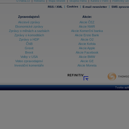
O Patria.cz
|
Reklama
|
Mapa Stránek
|
Skupina Patria
|
Kariéra v Patrii
|
Podmínky uží
|
Cookies
|
|
RSS / XML
E-mail newsletter
SMS zpravod
Zpravodajství:
Akcie:
Akciové zprávy
Akcie ČEZ
Ekonomické zprávy
Akcie NWR
Zprávy o měnách a sazbách
Akcie Komerční banka
Zprávy o komoditách
Akcie Erste Bank
Zprávy o HDP
Akcie O2
ČNB
Akcie Kofola
Grexit
Akcie Apple
Brexit
Akcie Facebook
Volby v USA
Akcie BMW
Video zpravodajství
Akcie GE
Investiční komentáře
Akcie Moneta
Tvorba apl