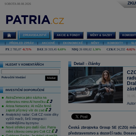
ZKU
SOBOTA 08.08.2026
ZPRAVODAJSTVÍ
AKCIE & FONDY
MĚNY & SAZBY
KOMODIT
|
PŘEHLED ZPRÁV
|
AKCIOVÉ
|
EKONOMICKÉ
|
MĚNY
|
KOMODITY
|
SL
PX
2 785,07
-0,71%
DAX
26 319,45
0,69%
NDQ
26 690,62
1,30%
CZK/€
24,232
-0,02%
Detail - články
HLEDAT V KOMENTÁŘÍCH
CZG
rad
Pokročilé hledání
hledat
Dra
zás
INVESTIČNÍ DOPORUČENÍ
31.05
AstraZeneca jako sázka na
defenzivu mimo AI horečku
Autor
Arista Networks: AI může firmě
zajistit příznivý vítr do zad
Analytický radar: Colt CZ roste díky
vyšší marži, širší integraci i
stabilnějšímu byznysu
Nové střelivo pro další růst. Patria
Česká zbrojovka Group SE (CZG) mění 
mění cílovou cenu pro Colt CZ
představenstvo a dozorčí radu. Dosav
Goldman Sachs: Je dobrý okamžik