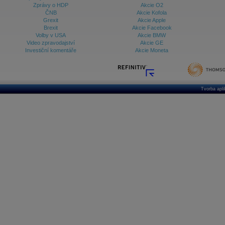
Zprávy o HDP
Akcie O2
ČNB
Akcie Kofola
Grexit
Akcie Apple
Brexit
Akcie Facebook
Volby v USA
Akcie BMW
Video zpravodajství
Akcie GE
Investiční komentáře
Akcie Moneta
Tvorba apl