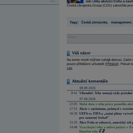
rok i díky akvizici Coltu a nav
více...
Česká zbrojovka Group (CZG) zakončila první 
Tagy:
Česká zbrojovka
,
management
,
Reklama
Váš názor
Na tomto místě můžete zahájit diskusi. Zatím
pouze přihlášení uživatelé (
Přihlásit
). Pokud ne
zde
.
Aktuální komentáře
08.08.2026
8:41
Víkendář: Trhy nemají rády prázdné 
07.08.2026
22:05
Slabá data z trhu práce pomohla akc
17:51
Akcie v optimismu, průmysl v extrémn
16:20
UEFA vs. FIFA a „tajné plány vytvoř
pro samotný fotbal“
15:35
Akce Fedu se odsouvá, americký trh 
14:46
Vysychající řeky a ničivé požáry v E
finanční trhy