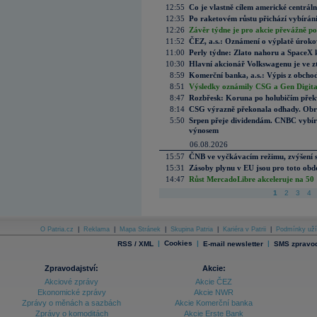
12:55
Co je vlastně cílem americké centrál
12:35
Po raketovém růstu přichází vybírán
12:26
Závěr týdne je pro akcie převážně po
11:52
ČEZ, a.s.: Oznámení o výplatě úrok
11:00
Perly týdne: Zlato nahoru a SpaceX 
10:30
Hlavní akcionář Volkswagenu je ve z
8:59
Komerční banka, a.s.: Výpis z obchod
8:51
Výsledky oznámily CSG a Gen Digital
8:47
Rozbřesk: Koruna po holubičím přek
8:14
CSG výrazně překonala odhady. Obran
5:50
Srpen přeje dividendám. CNBC vybírá
výnosem
06.08.2026
15:57
ČNB ve vyčkávacím režimu, zvýšení s
15:31
Zásoby plynu v EU jsou pro toto obdo
14:47
Růst MercadoLibre akceleruje na 50 %
1
2
3
4
O Patria.cz
|
Reklama
|
Mapa Stránek
|
Skupina Patria
|
Kariéra v Patrii
|
Podmínky uží
|
Cookies
|
|
RSS / XML
E-mail newsletter
SMS zpravod
Zpravodajství:
Akcie:
Akciové zprávy
Akcie ČEZ
Ekonomické zprávy
Akcie NWR
Zprávy o měnách a sazbách
Akcie Komerční banka
Zprávy o komoditách
Akcie Erste Bank