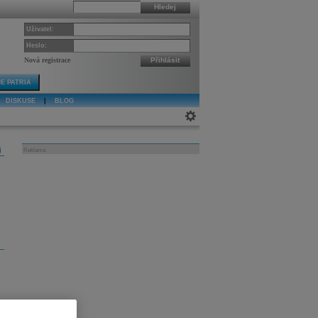
Hledej
Uživatel:
Heslo:
Nová registrace
Přihlásit
E PATRIA
DISKUSE
|
BLOG
j
Reklama