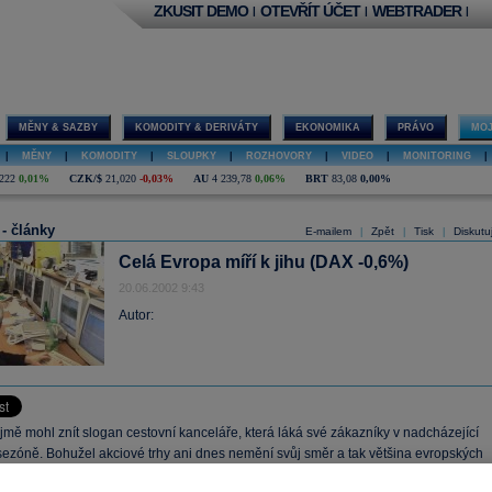
ZKUSIT DEMO
OTEVŘÍT ÚČET
WEBTRADER
|
|
|
MĚNY & SAZBY
KOMODITY & DERIVÁTY
EKONOMIKA
PRÁVO
MOJ
|
MĚNY
|
KOMODITY
|
SLOUPKY
|
ROZHOVORY
|
VIDEO
|
MONITORING
|
222
0,01%
CZK/$
21,020
-0,03%
AU
4 239,78
0,06%
BRT
83,08
0,00%
 - články
E-mailem
Zpět
Tisk
Diskutu
|
|
|
Celá Evropa míří k jihu (DAX -0,6%)
20.06.2002 9:43
Autor:
jmě mohl znít slogan cestovní kanceláře, která láká své zákazníky v nadcházející
 sezóně. Bohužel akciové trhy ani dnes nemění svůj směr a tak většina evropských
í dolů. Informace největšího světového výrobce mobilních telefonů finské