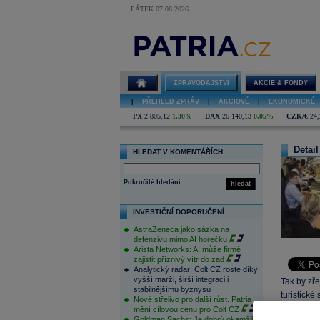
PÁTEK 07.08.2026
ZPRAVODAJSTVÍ
AKCIE & FONDY
|
PŘEHLED ZPRÁV
|
AKCIOVÉ
|
EKONOMICKÉ
PX
2 805,12
1,30%
DAX
26 140,13
0,05%
CZK/€
24,
Detail
HLEDAT V KOMENTÁŘÍCH
Pokročilé hledání
hledat
INVESTIČNÍ DOPORUČENÍ
AstraZeneca jako sázka na
defenzivu mimo AI horečku
Arista Networks: AI může firmě
zajistit příznivý vítr do zad
Analytický radar: Colt CZ roste díky
vyšší marži, širší integraci i
Tak by zře
stabilnějšímu byznysu
turistické
Nové střelivo pro další růst. Patria
indexů míř
mění cílovou cenu pro Colt CZ
Goldman Sachs: Je dobrý okamžik