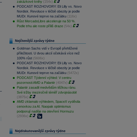
zakázkové knihy
(154x)
PODCAST ROZHOVORY: Eli Lilly vs. Novo
Nordisk. Revoluce v léčbě obezity je podle
MUDr. Kunové teprve na začátku
(116x)
Růst MercadoLibre akceleruje na 50 %.
Podle trhu ale roste příliš draze
(54x)
Nejčtenější zprávy týdne
Goldman Sachs vidí v Evropě přehlížené
příležitosti. U dvou akcií očekává více než
100% růst
(5606x)
PODCAST ROZHOVORY: Eli Lilly vs. Novo
Nordisk. Revoluce v léčbě obezity je podle
MUDr. Kunové teprve na začátku
(5472x)
PODCAST Týdenní výhled: V centru
pozornosti AMD a Palantir
(4047x)
Palantir zasadil medvědům těžkou ránu.
Své tržby meziročně téměř zdvojnásobil
(3875x)
AMD zklamalo výhledem, SpaceX vyděsila
.
cenovkou za AI. Naopak optimismus
podporují naděje na otevření Hormuzu
(2936x)
Nejdiskutovanější zprávy týdne