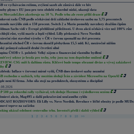
B ve vyčkávacím režimu, zvýšení sazeb ale zůstává dále ve hře
soby plynu v EU jsou pro toto období rekordně nízké, ukazují data
st MercadoLibre akceleruje na 50 %. Podle trhu ale roste příliš draze
nkovní rada ČNB podle očekávání drží základní úrokovou sazbu na 3,75 procentech
ntendo navýšilo zisk o 150 procent. Switch 2 a Mario pomohly navzdory dražším čipům
ldman Sachs vidí v Evropě přehlížené příležitosti. U dvou akcií očekává více než 100% růst
chlejší růst, vyšší marže a lepší výhled. Lilly překonává Novo Nordisk
ziroční růst stavební výroby v ČR v červnu zpomalil na dvě procenta
hraniční obchod ČR v červnu skončil přebytkem 15,5 mld. Kč, meziročně nižším
ský průmysl zakončil druhé čtvrtletí silně
upina ČSOB v 1. pololetí: Velký zájem o financování vlastního bydlení
měťový sektor je brzda pro techy, trhy jsou na tom dopoledne smíšeně
EVIEW: CSG míří k dalšímu růstu. Klíčové bude tempo obranné divize a vývoj zakázkové
ihy
zbřesk: Inflace v červenci mírně vyšší, ČNB dnes úrokové sazby nezmění
B rozhodne o sazbách, trhy mezitím sledují Írán a závislost Microsoftu na OpenAI
ple není AI firma. Jeho síla stojí na produktech, ekosystému a disciplíně
.08.2026
P 500 po rekordní rally vyčkával, trh sleduje Hormuz i výsledkovou sezónu
émiové akcie, Mag495 a další pokračování současného cyklu
DCAST ROZHOVORY: Eli Lilly vs. Novo Nordisk. Revoluce v léčbě obezity je podle MUDr
nové teprve na začátku
oking ukázal odolnost cestovního trhu. Investoři přešli i slabší výhled
1
2
3
4
5
6
7
8
9
10
>>