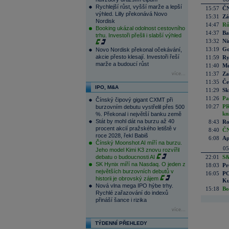
Rychlejší růst, vyšší marže a lepší
15:57
ČN
výhled. Lilly překonává Novo
15:31
Zá
Nordisk
14:47
Rů
Booking ukázal odolnost cestovního
14:37
Ba
trhu. Investoři přešli i slabší výhled
13:32
Ni
13:19
Go
Novo Nordisk překonal očekávání,
akcie přesto klesají. Investoři řeší
11:59
Ry
marže a budoucí růst
11:40
Me
11:37
Za
více...
11:35
Če
IPO, M&A
11:29
Sk
11:26
Pa
Čínský čipový gigant CXMT při
10:27
PR
burzovním debutu vystřelil přes 500
kn
%. Překonal i největší banku země
Stát by mohl dát na burzu až 40
8:43
Ro
procent akcií pražského letiště v
8:40
ČN
roce 2028, řekl Babiš
6:08
Ap
Čínský Moonshot AI míří na burzu.
05
Jeho model Kimi K3 znovu rozvířil
debatu o budoucnosti AI
22:01
S&
SK Hynix míří na Nasdaq. O jeden z
18:03
Pr
největších burzovních debutů v
16:05
PO
historii je obrovský zájem
Ku
Nová vlna mega IPO hýbe trhy.
15:18
Bo
Rychlé zařazování do indexů
přináší šance i rizika
více...
TÝDENNÍ PŘEHLEDY