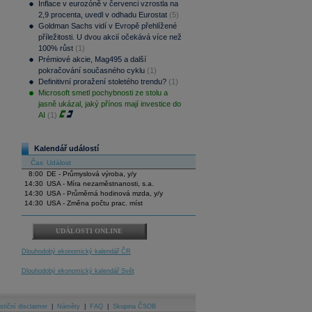
Inflace v eurozóně v červenci vzrostla na
2,9 procenta, uvedl v odhadu Eurostat
(5)
Goldman Sachs vidí v Evropě přehlížené
příležitosti. U dvou akcií očekává více než
100% růst
(1)
Prémiové akcie, Mag495 a další
pokračování současného cyklu
(1)
Definitivní proražení stoletého trendu?
(1)
Microsoft smetl pochybnosti ze stolu a
jasně ukázal, jaký přínos mají investice do
AI
(1)
Kalendář událostí
Čas
Událost
8:00
DE - Průmyslová výroba, y/y
14:30
USA - Míra nezaměstnanosti, s.a.
14:30
USA - Průměrná hodinová mzda, y/y
14:30
USA - Změna počtu prac. míst
UDÁLOSTI ONLINE
Dlouhodobý ekonomický kalendář ČR
Dlouhodobý ekonomický kalendář Svět
stiční disclaimer
|
Náměty
|
FAQ
|
Skupina ČSOB