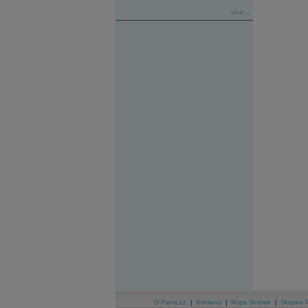
více...
O Patria.cz
|
Reklama
|
Mapa Stránek
|
Skupina P