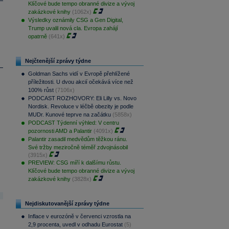
Klíčové bude tempo obranné divize a vývoj
zakázkové knihy
(1062x)
Výsledky oznámily CSG a Gen Digital,
Trump uvalil nová cla. Evropa zahájí
opatrně
(641x)
Nejčtenější zprávy týdne
Goldman Sachs vidí v Evropě přehlížené
příležitosti. U dvou akcií očekává více než
100% růst
(7106x)
PODCAST ROZHOVORY: Eli Lilly vs. Novo
Nordisk. Revoluce v léčbě obezity je podle
MUDr. Kunové teprve na začátku
(5858x)
PODCAST Týdenní výhled: V centru
pozornosti AMD a Palantir
(4091x)
Palantir zasadil medvědům těžkou ránu.
Své tržby meziročně téměř zdvojnásobil
(3915x)
PREVIEW: CSG míří k dalšímu růstu.
Klíčové bude tempo obranné divize a vývoj
zakázkové knihy
(3828x)
Nejdiskutovanější zprávy týdne
Inflace v eurozóně v červenci vzrostla na
2,9 procenta, uvedl v odhadu Eurostat
(5)