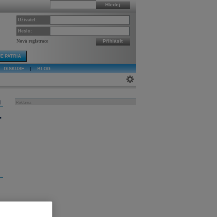
Hledej
Uživatel:
Heslo:
Nová registrace
Přihlásit
E PATRIA
DISKUSE
|
BLOG
j
Reklama
,
a