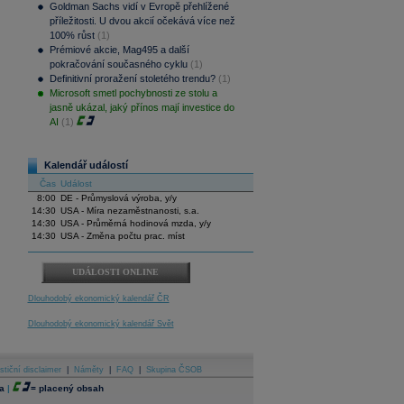
Goldman Sachs vidí v Evropě přehlížené
příležitosti. U dvou akcií očekává více než
100% růst
(1)
Prémiové akcie, Mag495 a další
pokračování současného cyklu
(1)
Definitivní proražení stoletého trendu?
(1)
Microsoft smetl pochybnosti ze stolu a
jasně ukázal, jaký přínos mají investice do
AI
(1)
Kalendář událostí
Čas
Událost
8:00
DE - Průmyslová výroba, y/y
14:30
USA - Míra nezaměstnanosti, s.a.
14:30
USA - Průměrná hodinová mzda, y/y
14:30
USA - Změna počtu prac. míst
UDÁLOSTI ONLINE
Dlouhodobý ekonomický kalendář ČR
Dlouhodobý ekonomický kalendář Svět
stiční disclaimer
|
Náměty
|
FAQ
|
Skupina ČSOB
a
|
=
placený obsah