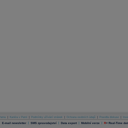
atria
|
Kariéra v Patrii
|
Podmínky užívání stránek
|
Ochrana osobních údajů
|
Pravidla diskuse
|
Inve
|
|
|
|
|
E-mail newsletter
SMS zpravodajství
Data export
Mobilní verze
R
=
Real-Time dat