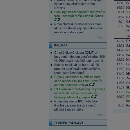
11:00
Pe
výhled. Lilly překonává Novo
10:30
Hl
Nordisk
Booking ukázal odolnost cestovního
8:51
Vý
trhu. Investoři přešli i slabší výhled
8:47
Ro
8:14
CS
Novo Nordisk překonal očekávání,
5:50
Sr
akcie přesto klesají. Investoři řeší
vý
marže a budoucí růst
06
více...
15:57
ČN
IPO, M&A
15:31
Zá
14:47
Rů
Čínský čipový gigant CXMT při
14:37
Ba
burzovním debutu vystřelil přes 500
13:32
Ni
%. Překonal i největší banku země
13:19
Go
Stát by mohl dát na burzu až 40
procent akcií pražského letiště v
11:59
Ry
roce 2028, řekl Babiš
11:40
Me
Čínský Moonshot AI míří na burzu.
11:37
Za
Jeho model Kimi K3 znovu rozvířil
11:35
Če
debatu o budoucnosti AI
11:29
Sk
SK Hynix míří na Nasdaq. O jeden z
11:26
Pa
největších burzovních debutů v
10:27
PR
historii je obrovský zájem
kn
Nová vlna mega IPO hýbe trhy.
Rychlé zařazování do indexů
8:43
Ro
přináší šance i rizika
více...
TÝDENNÍ PŘEHLEDY