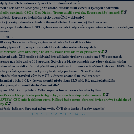
rly týdne: Zlato nahoru a SpaceX k 10 bilionům dolarů
avní akcionář Volkswagenu je ve ztrátě, automobilku vyzval k rychlým opatřením
sledky oznámily CSG a Gen Digital, Trump uvalil nová cla. Evropa zahájí opatrně
zbřesk: Koruna po holubičím překvapení ČNB v defenzivě
G výrazně překonala odhady. Obranná divize táhne růst, výhled potvrzen
pen přeje dividendám. CNBC vybírá mezi aristokraty s růstovým potenciálem i pravidelným
nosem
.08.2026
B ve vyčkávacím režimu, zvýšení sazeb ale zůstává dále ve hře
soby plynu v EU jsou pro toto období rekordně nízké, ukazují data
st MercadoLibre akceleruje na 50 %. Podle trhu ale roste příliš draze
nkovní rada ČNB podle očekávání drží základní úrokovou sazbu na 3,75 procentech
ntendo navýšilo zisk o 150 procent. Switch 2 a Mario pomohly navzdory dražším čipům
ldman Sachs vidí v Evropě přehlížené příležitosti. U dvou akcií očekává více než 100% růst
chlejší růst, vyšší marže a lepší výhled. Lilly překonává Novo Nordisk
ziroční růst stavební výroby v ČR v červnu zpomalil na dvě procenta
hraniční obchod ČR v červnu skončil přebytkem 15,5 mld. Kč, meziročně nižším
ský průmysl zakončil druhé čtvrtletí silně
upina ČSOB v 1. pololetí: Velký zájem o financování vlastního bydlení
měťový sektor je brzda pro techy, trhy jsou na tom dopoledne smíšeně
EVIEW: CSG míří k dalšímu růstu. Klíčové bude tempo obranné divize a vývoj zakázkové
ihy
zbřesk: Inflace v červenci mírně vyšší, ČNB dnes úrokové sazby nezmění
1
2
3
4
5
6
7
8
9
10
>>