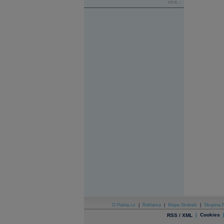
více...
O Patria.cz
|
Reklama
|
Mapa Stránek
|
Skupina P
|
Cookies
RSS / XML