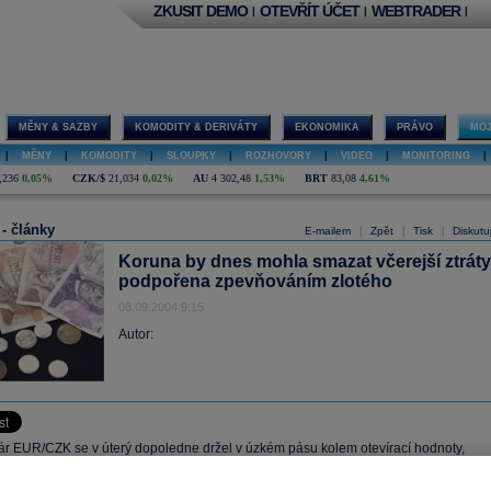
ZKUSIT DEMO
OTEVŘÍT ÚČET
WEBTRADER
|
|
|
MĚNY & SAZBY
KOMODITY & DERIVÁTY
EKONOMIKA
PRÁVO
MOJ
|
MĚNY
|
KOMODITY
|
SLOUPKY
|
ROZHOVORY
|
VIDEO
|
MONITORING
|
,236
0,05%
CZK/$
21,034
0,02%
AU
4 302,48
1,53%
BRT
83,08
4,61%
 - články
E-mailem
Zpět
Tisk
Diskutu
|
|
|
Koruna by dnes mohla smazat včerejší ztráty
podpořena zpevňováním zlotého
08.09.2004 9:15
Autor:
r EUR/CZK se v úterý dopoledne držel v úzkém pásu kolem otevírací hodnoty,
kávání růst stavební výroby na kurz neměl žádný dopad. Odpoledne však koruna
ně oslabovat, když zahraniční investoři při živějším obchodování oslabili korunu n