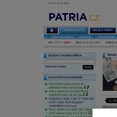
PÁTEK 07.08.2026
ZPRAVODAJSTVÍ
AKCIE & FONDY
|
PŘEHLED ZPRÁV
|
AKCIOVÉ
|
EKONOMICKÉ
PX
2 779,77
-0,90%
DAX
26 317,02
0,68%
CZK/€
24
Detail
HLEDAT V KOMENTÁŘÍCH
Pokročilé hledání
hledat
INVESTIČNÍ DOPORUČENÍ
AstraZeneca jako sázka na
defenzivu mimo AI horečku
Arista Networks: AI může firmě
zajistit příznivý vítr do zad
Analytický radar: Colt CZ roste díky
vyšší marži, širší integraci i
stabilnějšímu byznysu
Měnový pá
Nové střelivo pro další růst. Patria
podle oče
mění cílovou cenu pro Colt CZ
začala mír
Goldman Sachs: Je dobrý okamžik