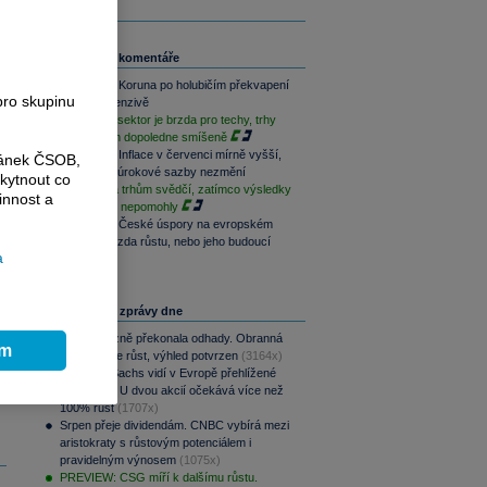
Související komentáře
Rozbřesk: Koruna po holubičím překvapení
pro skupinu
ČNB v defenzivě
Paměťový sektor je brzda pro techy, trhy
jsou na tom dopoledne smíšeně
Rozbřesk: Inflace v červenci mírně vyšší,
ránek ČSOB,
ČNB dnes úrokové sazby nezmění
kytnout co
Geopolitika trhům svědčí, zatímco výsledky
innost a
sentimentu nepomohly
Rozbřesk: České úspory na evropském
vrcholu. Brzda růstu, nebo jeho budoucí
a
motor?
Nejčtenější zprávy dne
CSG výrazně překonala odhady. Obranná
ím
divize táhne růst, výhled potvrzen
(3164x)
Goldman Sachs vidí v Evropě přehlížené
příležitosti. U dvou akcií očekává více než
100% růst
(1707x)
Srpen přeje dividendám. CNBC vybírá mezi
aristokraty s růstovým potenciálem i
pravidelným výnosem
(1075x)
PREVIEW: CSG míří k dalšímu růstu.