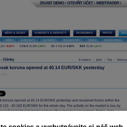
ZKUSIT DEMO
OTEVŘÍT ÚČET
WEBTRADER
|
|
|
MĚNY & SAZBY
KOMODITY & DERIVÁTY
EKONOMIKA
PRÁVO
MOJ
|
MĚNY
|
KOMODITY
|
SLOUPKY
|
ROZHOVORY
|
VIDEO
|
MONITORING
|
,232
-0,02%
CZK/$
20,966
0,00%
AU
4 339,26
0,00%
BRT
83,08
4,61%
 - články
E-mailem
Zpět
Tisk
Diskutu
|
|
|
ovak koruna opened at 40.14 EUR/SKK yesterday
 9:33
k koruna opened at 40.14 EUR/SKK yesterday and remained frozen within the
0.115 - 40.160 EUR/SKK for the whole day. The activity on the market is low, by
as well as by foreign banks and no other impulses are coming. Today, June
 output and construction data will be released, but they do not have market moving
 The koruna should stay stable with the exchange rate hovering within the longer
te cookies a vychutnávejte si náš web