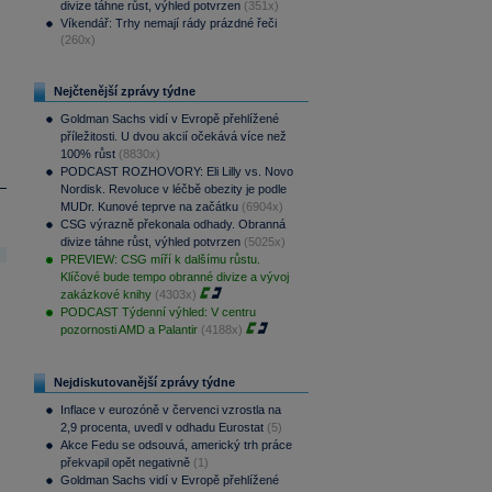
divize táhne růst, výhled potvrzen
(351x)
Víkendář: Trhy nemají rády prázdné řeči
(260x)
Nejčtenější zprávy týdne
Goldman Sachs vidí v Evropě přehlížené
příležitosti. U dvou akcií očekává více než
100% růst
(8830x)
PODCAST ROZHOVORY: Eli Lilly vs. Novo
Nordisk. Revoluce v léčbě obezity je podle
MUDr. Kunové teprve na začátku
(6904x)
CSG výrazně překonala odhady. Obranná
divize táhne růst, výhled potvrzen
(5025x)
PREVIEW: CSG míří k dalšímu růstu.
Klíčové bude tempo obranné divize a vývoj
zakázkové knihy
(4303x)
PODCAST Týdenní výhled: V centru
pozornosti AMD a Palantir
(4188x)
Nejdiskutovanější zprávy týdne
Inflace v eurozóně v červenci vzrostla na
2,9 procenta, uvedl v odhadu Eurostat
(5)
Akce Fedu se odsouvá, americký trh práce
překvapil opět negativně
(1)
Goldman Sachs vidí v Evropě přehlížené