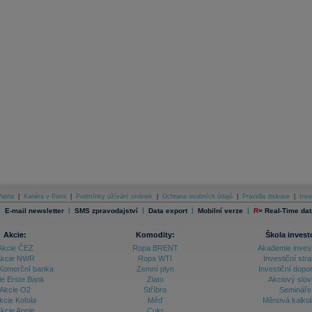
atria
|
Kariéra v Patrii
|
Podmínky užívání stránek
|
Ochrana osobních údajů
|
Pravidla diskuse
|
Inve
|
|
|
|
|
E-mail newsletter
SMS zpravodajství
Data export
Mobilní verze
R
=
Real-Time dat
Akcie:
Komodity:
Škola invest
Akcie ČEZ
Ropa BRENT
Akademie inves
kcie NWR
Ropa WTI
Investiční stra
Komerční banka
Zemní plyn
Investiční dopo
ie Erste Bank
Zlato
Akciový slov
Akcie O2
Stříbro
Semináře
kcie Kofola
Měď
Měnová kalku
kcie Apple
Cukr