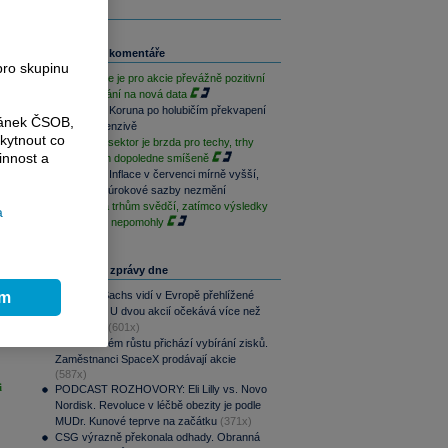
Související komentáře
pro skupinu
Závěr týdne je pro akcie převážně pozitivní
při vyčkávání na nová data
Rozbřesk: Koruna po holubičím překvapení
ránek ČSOB,
ČNB v defenzivě
kytnout co
Paměťový sektor je brzda pro techy, trhy
innost a
jsou na tom dopoledne smíšeně
Rozbřesk: Inflace v červenci mírně vyšší,
ČNB dnes úrokové sazby nezmění
Geopolitika trhům svědčí, zatímco výsledky
a
sentimentu nepomohly
Nejčtenější zprávy dne
ím
Goldman Sachs vidí v Evropě přehlížené
příležitosti. U dvou akcií očekává více než
100% růst
(601x)
Po raketovém růstu přichází vybírání zisků.
Zaměstnanci SpaceX prodávají akcie
(587x)
i
PODCAST ROZHOVORY: Eli Lilly vs. Novo
Nordisk. Revoluce v léčbě obezity je podle
MUDr. Kunové teprve na začátku
(371x)
CSG výrazně překonala odhady. Obranná