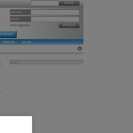
Hledej
Uživatel:
Heslo:
Nová registrace
Přihlásit
E PATRIA
DISKUSE
|
BLOG
j
Reklama