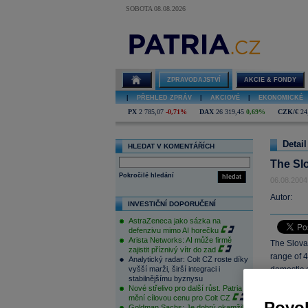
SOBOTA 08.08.2026
ZPRAVODAJSTVÍ
AKCIE & FONDY
|
PŘEHLED ZPRÁV
|
AKCIOVÉ
|
EKONOMICKÉ
PX
2 785,07
-0,71%
DAX
26 319,45
0,69%
CZK/€
24
Detail
HLEDAT V KOMENTÁŘÍCH
The Sl
Pokročilé hledání
hledat
06.08.2004
Autor:
INVESTIČNÍ DOPORUČENÍ
AstraZeneca jako sázka na
defenzivu mimo AI horečku
Arista Networks: AI může firmě
The Slova
zajistit příznivý vítr do zad
range of 4
Analytický radar: Colt CZ roste díky
vyšší marži, širší integraci i
domestic 
stabilnějšímu byznysu
industrial
Nové střelivo pro další růst. Patria
potential.
mění cílovou cenu pro Colt CZ
Povol
Goldman Sachs: Je dobrý okamžik