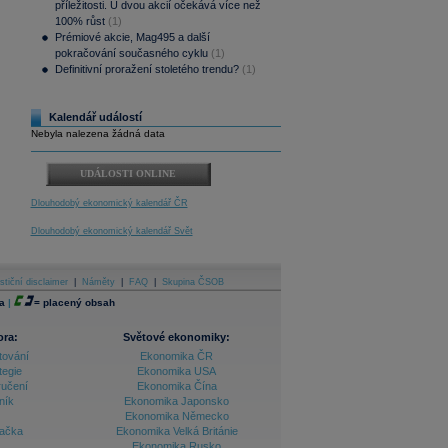
příležitosti. U dvou akcií očekává více než
100% růst
(1)
Prémiové akcie, Mag495 a další
pokračování současného cyklu
(1)
Definitivní proražení stoletého trendu?
(1)
Kalendář událostí
Nebyla nalezena žádná data
UDÁLOSTI ONLINE
Dlouhodobý ekonomický kalendář ČR
Dlouhodobý ekonomický kalendář Svět
stiční disclaimer
|
Náměty
|
FAQ
|
Skupina ČSOB
a
|
=
placený obsah
ora:
Světové ekonomiky:
tování
Ekonomika ČR
tegie
Ekonomika USA
ručení
Ekonomika Čína
ník
Ekonomika Japonsko
Ekonomika Německo
lačka
Ekonomika Velká Británie
Ekonomika Rusko