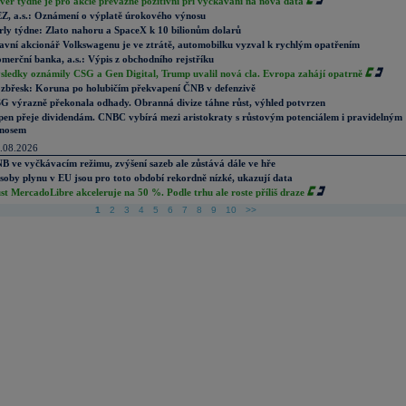
věr týdne je pro akcie převážně pozitivní při vyčkávání na nová data
Z, a.s.: Oznámení o výplatě úrokového výnosu
rly týdne: Zlato nahoru a SpaceX k 10 bilionům dolarů
avní akcionář Volkswagenu je ve ztrátě, automobilku vyzval k rychlým opatřením
merční banka, a.s.: Výpis z obchodního rejstříku
sledky oznámily CSG a Gen Digital, Trump uvalil nová cla. Evropa zahájí opatrně
zbřesk: Koruna po holubičím překvapení ČNB v defenzivě
G výrazně překonala odhady. Obranná divize táhne růst, výhled potvrzen
pen přeje dividendám. CNBC vybírá mezi aristokraty s růstovým potenciálem i pravidelným
nosem
.08.2026
B ve vyčkávacím režimu, zvýšení sazeb ale zůstává dále ve hře
soby plynu v EU jsou pro toto období rekordně nízké, ukazují data
st MercadoLibre akceleruje na 50 %. Podle trhu ale roste příliš draze
1
2
3
4
5
6
7
8
9
10
>>