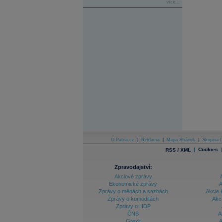
více...
O Patria.cz
|
Reklama
|
Mapa Stránek
|
Skupina P
|
Cookies
RSS / XML
Zpravodajství:
Akciové zprávy
Ekonomické zprávy
A
Zprávy o měnách a sazbách
Akcie 
Zprávy o komoditách
Akc
Zprávy o HDP
ČNB
A
Grexit
A