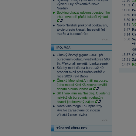
12:26
Zá
výhled. Lilly překonává Novo
11:52
ČE
Nordisk
11:00
Pe
Booking ukázal odolnost cestovního
10:30
Hl
trhu. Investoři přešli i slabší výhled
8:59
Ko
8:51
Vý
Novo Nordisk překonal očekávání,
akcie přesto klesají. Investoři řeší
8:47
Ro
marže a budoucí růst
8:14
CS
5:50
Sr
více...
vý
IPO, M&A
06
15:57
ČN
Čínský čipový gigant CXMT při
burzovním debutu vystřelil přes 500
15:31
Zá
%. Překonal i největší banku země
14:47
Rů
Stát by mohl dát na burzu až 40
procent akcií pražského letiště v
roce 2028, řekl Babiš
Čínský Moonshot AI míří na burzu.
Jeho model Kimi K3 znovu rozvířil
debatu o budoucnosti AI
SK Hynix míří na Nasdaq. O jeden z
největších burzovních debutů v
historii je obrovský zájem
Nová vlna mega IPO hýbe trhy.
Rychlé zařazování do indexů
přináší šance i rizika
více...
TÝDENNÍ PŘEHLEDY