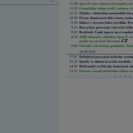
více...
11:58
SpaceX roste raketovým tempem, inves
11:19
Geopolitika trhům svědčí, zatímco v
11:11
Nálada v německém automobilovém prů
10:30
Útraty domácností dále rostou, malo
9:43
Inflace v červenci lehce zrychlila. Pot
9:14
Bezvavlasy potvrzuje celoroční výhl
9:01
Rozbřesk: České úspory na evropském
8:54
AMD zklamalo výhledem, SpaceX vydě
naděje na otevření Hormuzu
6:06
Fed mlčí, trh utahuje podmínky. Nejis
04.08.2026
17:02
Definitivní proražení stoletého trend
15:20
Spotify ve duhém kvartále neoslnilo. 
14:34
McDonald's zvýšil zisk, Američané ale
13:52
Palantir zasadil medvědům těžkou rá
1
2
3
4