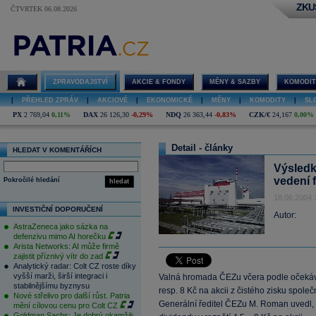
ZKU
ČTVRTEK 06.08.2026
ZPRAVODAJSTVÍ
AKCIE & FONDY
MĚNY & SAZBY
KOMODIT
|
PŘEHLED ZPRÁV
|
AKCIOVÉ
|
EKONOMICKÉ
|
MĚNY
|
KOMODITY
|
SL
PX
2 769,04
0,11%
DAX
26 126,30
-0,29%
NDQ
26 363,44
-0,83%
CZK/€
24,167
0,00%
Detail - články
HLEDAT V KOMENTÁŘÍCH
Výsledk
vedení 
Pokročilé hledání
hledat
18.06.2004 
INVESTIČNÍ DOPORUČENÍ
Autor:
AstraZeneca jako sázka na
defenzivu mimo AI horečku
Arista Networks: AI může firmě
zajistit příznivý vítr do zad
Analytický radar: Colt CZ roste díky
vyšší marži, širší integraci i
Valná hromada ČEZu včera podle očekáván
stabilnějšímu byznysu
resp. 8 Kč na akcii z čistého zisku spole
Nové střelivo pro další růst. Patria
Generální ředitel ČEZu M. Roman uvedl,
mění cílovou cenu pro Colt CZ
Goldman Sachs: Je dobrý okamžik