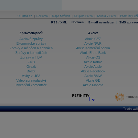
O Patria.cz
|
Reklama
|
Mapa Stránek
|
Skupina Patria
|
Kariéra v Patrii
|
Podmínky uží
|
Cookies
|
|
RSS / XML
E-mail newsletter
SMS zpravod
Zpravodajství:
Akcie:
Akciové zprávy
Akcie ČEZ
Ekonomické zprávy
Akcie NWR
Zprávy o měnách a sazbách
Akcie Komerční banka
Zprávy o komoditách
Akcie Erste Bank
Zprávy o HDP
Akcie O2
ČNB
Akcie Kofola
Grexit
Akcie Apple
Brexit
Akcie Facebook
Volby v USA
Akcie BMW
Video zpravodajství
Akcie GE
Investiční komentáře
Akcie Moneta
Tvorba apl