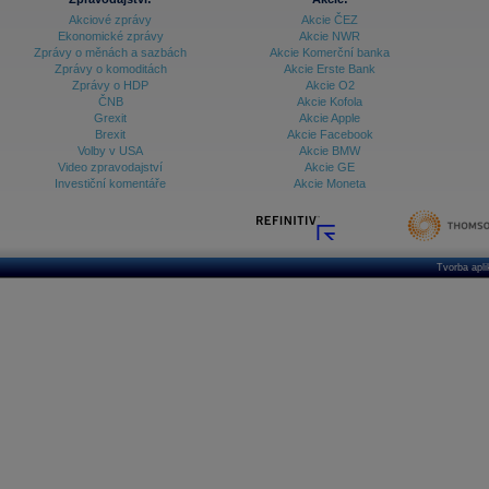
Akciové zprávy
Akcie ČEZ
Ekonomické zprávy
Akcie NWR
Zprávy o měnách a sazbách
Akcie Komerční banka
Zprávy o komoditách
Akcie Erste Bank
Zprávy o HDP
Akcie O2
ČNB
Akcie Kofola
Grexit
Akcie Apple
Brexit
Akcie Facebook
Volby v USA
Akcie BMW
Video zpravodajství
Akcie GE
Investiční komentáře
Akcie Moneta
Tvorba apl