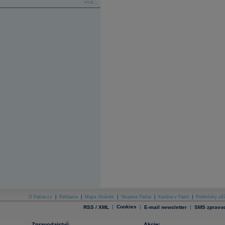
více...
O Patria.cz
|
Reklama
|
Mapa Stránek
|
Skupina Patria
|
Kariéra v Patrii
|
Podmínky uží
|
Cookies
|
|
RSS / XML
E-mail newsletter
SMS zpravod
Zpravodajství:
Akcie: