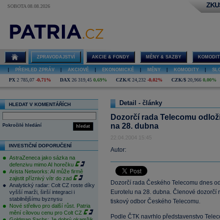
ZKU
SOBOTA 08.08.2026
ZPRAVODAJSTVÍ
AKCIE & FONDY
MĚNY & SAZBY
KOMODIT
|
PŘEHLED ZPRÁV
|
AKCIOVÉ
|
EKONOMICKÉ
|
MĚNY
|
KOMODITY
|
SL
PX
2 785,07
-0,71%
DAX
26 319,45
0,69%
CZK/€
24,232
-0,02%
CZK/$
20,966
0,00%
Detail - články
HLEDAT V KOMENTÁŘÍCH
Dozorčí rada Telecomu odloži
na 28. dubna
Pokročilé hledání
hledat
22.04.2004 15:45
INVESTIČNÍ DOPORUČENÍ
Autor:
AstraZeneca jako sázka na
defenzivu mimo AI horečku
Arista Networks: AI může firmě
zajistit příznivý vítr do zad
Dozorčí rada Českého Telecomu dnes odl
Analytický radar: Colt CZ roste díky
Eurotelu na 28. dubna. Členové dozorčí 
vyšší marži, širší integraci i
stabilnějšímu byznysu
tiskový odbor Českého Telecomu.
Nové střelivo pro další růst. Patria
mění cílovou cenu pro Colt CZ
Podle ČTK navrhlo představenstvo Teleco
Goldman Sachs: Je dobrý okamžik