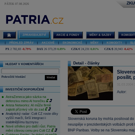
ZKU
PÁTEK 07.08.2026
ZPRAVODAJSTVÍ
AKCIE & FONDY
MĚNY & SAZBY
KOMODIT
|
PŘEHLED ZPRÁV
|
AKCIOVÉ
|
EKONOMICKÉ
|
MĚNY
|
KOMODITY
|
SL
PX
2 782,83
-0,79%
DAX
26 373,29
0,89%
CZK/€
24,231
0,01%
CZK/$
20,943
-0,42%
Detail - články
HLEDAT V KOMENTÁŘÍCH
Slovens
posílit
Pokročilé hledání
hledat
31.03.2004 
INVESTIČNÍ DOPORUČENÍ
Autor:
AstraZeneca jako sázka na
defenzivu mimo AI horečku
Arista Networks: AI může firmě
zajistit příznivý vítr do zad
Analytický radar: Colt CZ roste díky
vyšší marži, širší integraci i
Slovenská koruna by mohla posilovat do 
stabilnějšímu byznysu
neuspěje v prezidentských volbách proti 
Nové střelivo pro další růst. Patria
BNP Paribas. Volby se na Slovensku mají
mění cílovou cenu pro Colt CZ
Goldman Sachs: Je dobrý okamžik