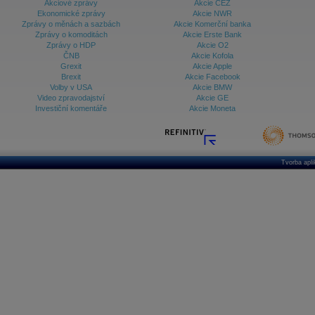
Akciové zprávy
Akcie ČEZ
Ekonomické zprávy
Akcie NWR
Zprávy o měnách a sazbách
Akcie Komerční banka
Zprávy o komoditách
Akcie Erste Bank
Zprávy o HDP
Akcie O2
ČNB
Akcie Kofola
Grexit
Akcie Apple
Brexit
Akcie Facebook
Volby v USA
Akcie BMW
Video zpravodajství
Akcie GE
Investiční komentáře
Akcie Moneta
Tvorba apl