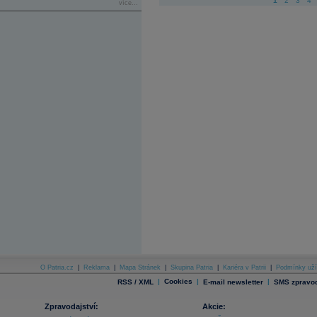
1
2
3
4
více...
O Patria.cz
|
Reklama
|
Mapa Stránek
|
Skupina Patria
|
Kariéra v Patrii
|
Podmínky uží
|
Cookies
|
|
RSS / XML
E-mail newsletter
SMS zpravod
Zpravodajství:
Akcie: