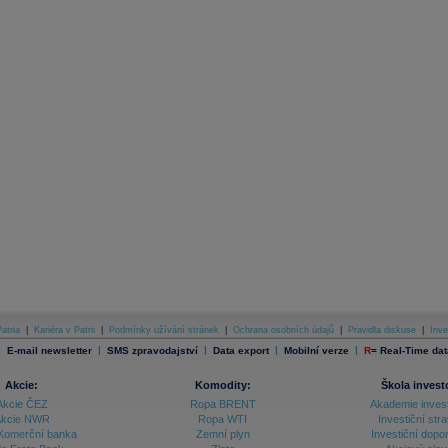
atria
|
Kariéra v Patrii
|
Podmínky užívání stránek
|
Ochrana osobních údajů
|
Pravidla diskuse
|
Inve
|
|
|
|
|
E-mail newsletter
SMS zpravodajství
Data export
Mobilní verze
R
=
Real-Time dat
Akcie:
Komodity:
Škola invest
Akcie ČEZ
Ropa BRENT
Akademie inves
kcie NWR
Ropa WTI
Investiční stra
Komerční banka
Zemní plyn
Investiční dopo