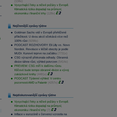
(134x)
Vysychající řeky a ničivé požáry v Evropě.
Klimatická rizika dopadají na průmysl,
ekonomiku i finanční trhy
(128x)
Nejčtenější zprávy týdne
Goldman Sachs vidí v Evropě přehlížené
příležitosti. U dvou akcií očekává více než
i
100% růst
(9298x)
PODCAST ROZHOVORY: Eli Lilly vs. Novo
Nordisk. Revoluce v léčbě obezity je podle
MUDr. Kunové teprve na začátku
(7731x)
CSG výrazně překonala odhady. Obranná
divize táhne růst, výhled potvrzen
(5414x)
PREVIEW: CSG míří k dalšímu růstu.
Klíčové bude tempo obranné divize a vývoj
zakázkové knihy
(4481x)
PODCAST Týdenní výhled: V centru
pozornosti AMD a Palantir
(4257x)
Nejdiskutovanější zprávy týdne
Vysychající řeky a ničivé požáry v Evropě.
Klimatická rizika dopadají na průmysl,
ekonomiku i finanční trhy
(7)
Inflace v eurozóně v červenci vzrostla na