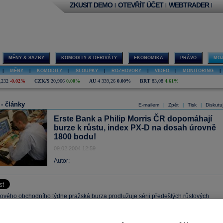
ZKUSIT DEMO
OTEVŘÍT ÚČET
WEBTRADER
|
|
|
MĚNY & SAZBY
KOMODITY & DERIVÁTY
EKONOMIKA
PRÁVO
MOJ
|
MĚNY
|
KOMODITY
|
SLOUPKY
|
ROZHOVORY
|
VIDEO
|
MONITORING
|
,232
-0,02%
CZK/$
20,966
0,00%
AU
4 339,26
0,00%
BRT
83,08
4,61%
 - články
E-mailem
Zpět
Tisk
Diskutu
|
|
|
Erste Bank a Philip Morris ČR dopomáhají
burze k růstu, index PX-D na dosah úrovně
1800 bodu!
09.02.2004 12:59
Autor:
ového obchodního týdne pražská burza prodlužuje sérii předešlých růstových
dex PX-D se za přispění posilujících akcií Erste Bank (+1,1 %) a Philip Morris ČR
citá o 0,4 % výše, těsně pod úrovní 1800 bodů. Stejně jako v předešlých seancích