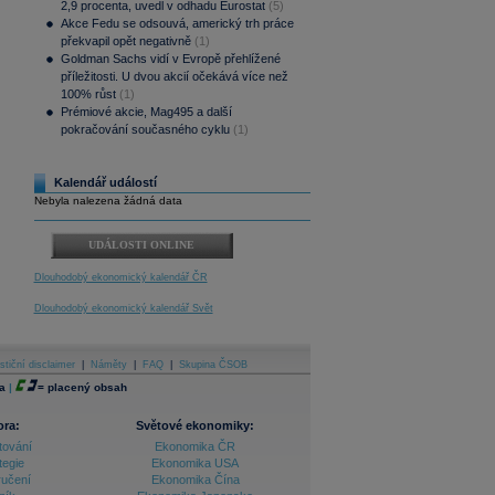
2,9 procenta, uvedl v odhadu Eurostat
(5)
Akce Fedu se odsouvá, americký trh práce
překvapil opět negativně
(1)
Goldman Sachs vidí v Evropě přehlížené
příležitosti. U dvou akcií očekává více než
100% růst
(1)
Prémiové akcie, Mag495 a další
pokračování současného cyklu
(1)
Kalendář událostí
Nebyla nalezena žádná data
UDÁLOSTI ONLINE
Dlouhodobý ekonomický kalendář ČR
Dlouhodobý ekonomický kalendář Svět
stiční disclaimer
|
Náměty
|
FAQ
|
Skupina ČSOB
a
|
=
placený obsah
ora:
Světové ekonomiky:
tování
Ekonomika ČR
tegie
Ekonomika USA
ručení
Ekonomika Čína