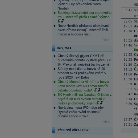
výhled. Lilly překonává Novo
08
Nordisk
8:41
Ví
Booking ukázal odolnost cestovního
07
trhu. Investoři přešli i slabší výhled
22:05
Sl
Novo Nordisk překonal očekávání,
17:51
Ak
akcie přesto klesají. Investoři řeší
16:20
UE
marže a budoucí růst
pr
více...
15:35
Ak
14:46
Vy
IPO, M&A
fi
12:55
Co
Čínský čipový gigant CXMT při
12:35
Po
burzovním debutu vystřelil přes 500
%. Překonal i největší banku země
12:26
Zá
Stát by mohl dát na burzu až 40
11:52
ČE
procent akcií pražského letiště v
11:00
Pe
roce 2028, řekl Babiš
10:30
Hl
Čínský Moonshot AI míří na burzu.
8:59
Ko
Jeho model Kimi K3 znovu rozvířil
8:51
Vý
debatu o budoucnosti AI
8:47
Ro
SK Hynix míří na Nasdaq. O jeden z
největších burzovních debutů v
8:14
CS
historii je obrovský zájem
5:50
Sr
Nová vlna mega IPO hýbe trhy.
vý
Rychlé zařazování do indexů
06
přináší šance i rizika
15:57
ČN
více...
15:31
Zá
TÝDENNÍ PŘEHLEDY