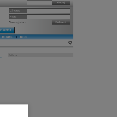
Hledej
Uživatel:
Heslo:
Nová registrace
Přihlásit
E PATRIA
DISKUSE
|
BLOG
j
Reklama