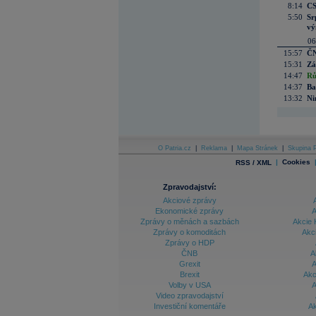
8:14
CS
5:50
Sr
vý
06
15:57
ČN
15:31
Zá
14:47
Rů
14:37
Ba
13:32
Ni
O Patria.cz
|
Reklama
|
Mapa Stránek
|
Skupina P
|
Cookies
RSS / XML
Zpravodajství:
Akciové zprávy
Ekonomické zprávy
A
Zprávy o měnách a sazbách
Akcie 
Zprávy o komoditách
Akc
Zprávy o HDP
ČNB
A
Grexit
A
Brexit
Akc
Volby v USA
A
Video zpravodajství
Investiční komentáře
Ak