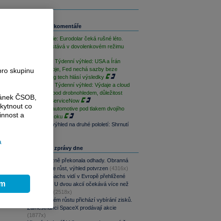
Související komentáře
FX Strategie: Eurodolar čeká rušné léto.
Koruna zůstává v dovolenkovém režimu
PODCAST Týdenní výhled: USA a Írán
přerušily boje, Fed nechá sazby beze
pro skupinu
změny a big tech hlásí výsledky
3
PODCAST Týdenní výhled: Výdaje a cloud
Alphabetu pod drobnohledem, důležitost
ránek ČSOB,
výsledků ServiceNow
kytnout co
Evropský automotive pod tlakem dvojího
innost a
čínského šoku
Investiční výhled na druhé pololetí: Shrnutí
a
Nejčtenější zprávy dne
CSG výrazně překonala odhady. Obranná
divize táhne růst, výhled potvrzen
(4316x)
Goldman Sachs vidí v Evropě přehlížené
ím
příležitosti. U dvou akcií očekává více než
100% růst
(2518x)
Po raketovém růstu přichází vybírání zisků.
Zaměstnanci SpaceX prodávají akcie
(1877x)