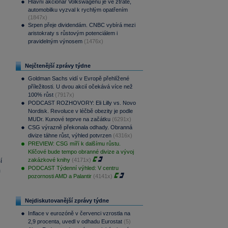
Hlavní akcionář Volkswagenu je ve ztrátě,
automobilku vyzval k rychlým opatřením
(1847x)
Srpen přeje dividendám. CNBC vybírá mezi
aristokraty s růstovým potenciálem i
pravidelným výnosem
(1476x)
Nejčtenější zprávy týdne
Goldman Sachs vidí v Evropě přehlížené
příležitosti. U dvou akcií očekává více než
100% růst
(7917x)
PODCAST ROZHOVORY: Eli Lilly vs. Novo
Nordisk. Revoluce v léčbě obezity je podle
MUDr. Kunové teprve na začátku
(6291x)
CSG výrazně překonala odhady. Obranná
divize táhne růst, výhled potvrzen
(4316x)
PREVIEW: CSG míří k dalšímu růstu.
Klíčové bude tempo obranné divize a vývoj
zakázkové knihy
(4171x)
í
PODCAST Týdenní výhled: V centru
m
pozornosti AMD a Palantir
(4141x)
Nejdiskutovanější zprávy týdne
Inflace v eurozóně v červenci vzrostla na
2,9 procenta, uvedl v odhadu Eurostat
(5)