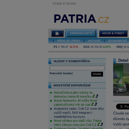
PÁTEK 07.08.2026
ZPRAVODAJSTVÍ
AKCIE & FONDY
|
PŘEHLED ZPRÁV
|
AKCIOVÉ
|
EKONOMICKÉ
PX
2 785,07
-0,71%
DAX
26 319,45
0,69%
NDQ
26 6
Detail
HLEDAT V KOMENTÁŘÍCH
Pokročilé hledání
hledat
INVESTIČNÍ DOPORUČENÍ
AstraZeneca jako sázka na
defenzivu mimo AI horečku
Arista Networks: AI může firmě
zajistit příznivý vítr do zad
Analytický radar: Colt CZ roste díky
vyšší marži, širší integraci i
Člověk nem
stabilnějšímu byznysu
důvodu vy
Nové střelivo pro další růst. Patria
Vyšší spo
mění cílovou cenu pro Colt CZ
Goldman Sachs: Je dobrý okamžik