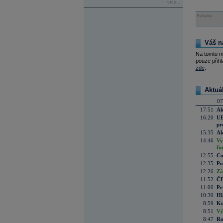
více...
Reklama
Váš n
Na tomto m
pouze přihl
zde
.
Aktuá
07
17:51
Ak
16:20
UE
pr
15:35
Ak
14:46
Vy
fi
12:55
Co
12:35
Po
12:26
Zá
11:52
ČE
11:00
Pe
10:30
Hl
8:59
Ko
8:51
Vý
8:47
Ro