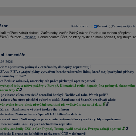
ázor
Přidat názor
Pavouk
Od nejnovějších
|
ístě můžete zahájit diskusi. Zatím nebyl zadán žádný názor. Do diskuse mohou přispívat
ášení uživatelé (
Přihlásit
). Pokud nemáte účet, na který byste se mohli přihlásit, registrujte se
lní komentáře
.08.2026
cie v optimismu, průmysl v extrémním, dluhopisy neprotestují
FA vs. FIFA a „tajné plány vytvořené bezcharakterními lidmi, které mají pochybné přínosy
o samotný fotbal“
ce Fedu se odsouvá, americký trh práce překvapil opět negativně
sychající řeky a ničivé požáry v Evropě. Klimatická rizika dopadají na průmysl, ekonomiku 
nanční trhy
 je vlastně cílem americké centrální banky? Nasliboval toho Warsh příliš?
 raketovém růstu přichází vybírání zisků. Zaměstnanci SpaceX prodávají akcie
věr týdne je pro akcie převážně pozitivní při vyčkávání na nová data
Z, a.s.: Oznámení o výplatě úrokového výnosu
rly týdne: Zlato nahoru a SpaceX k 10 bilionům dolarů
avní akcionář Volkswagenu je ve ztrátě, automobilku vyzval k rychlým opatřením
merční banka, a.s.: Výpis z obchodního rejstříku
sledky oznámily CSG a Gen Digital, Trump uvalil nová cla. Evropa zahájí opatrně
zbřesk: Koruna po holubičím překvapení ČNB v defenzivě