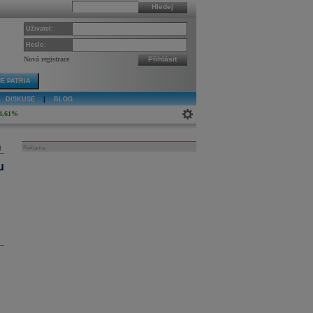
Hledej
Uživatel:
Heslo:
Nová registrace
Přihlásit
E PATRIA
DISKUSE
|
BLOG
4,61%
j
Reklama
u