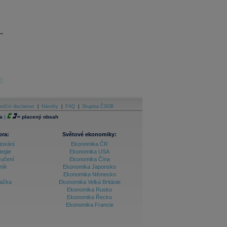
stiční disclaimer
|
Náměty
|
FAQ
|
Skupina ČSOB
a
|
=
placený obsah
ora:
Světové ekonomiky:
tování
Ekonomika ČR
tegie
Ekonomika USA
ručení
Ekonomika Čína
ník
Ekonomika Japonsko
Ekonomika Německo
lačka
Ekonomika Velká Británie
Ekonomika Rusko
Ekonomika Řecko
Ekonomika Francie