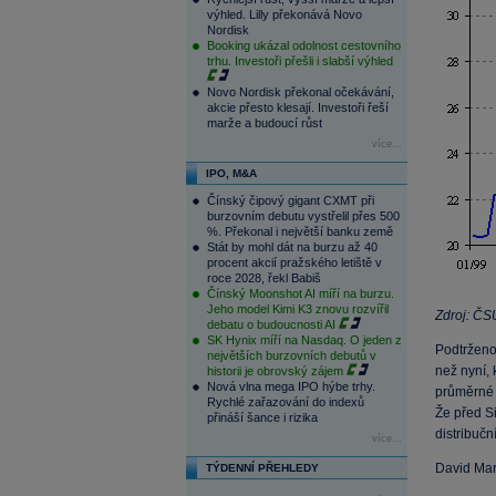
výhled. Lilly překonává Novo
Nordisk
Booking ukázal odolnost cestovního
trhu. Investoři přešli i slabší výhled
Novo Nordisk překonal očekávání,
akcie přesto klesají. Investoři řeší
marže a budoucí růst
více...
IPO, M&A
Čínský čipový gigant CXMT při
burzovním debutu vystřelil přes 500
%. Překonal i největší banku země
Stát by mohl dát na burzu až 40
procent akcií pražského letiště v
roce 2028, řekl Babiš
Čínský Moonshot AI míří na burzu.
Jeho model Kimi K3 znovu rozvířil
Zdroj: ČS
debatu o budoucnosti AI
SK Hynix míří na Nasdaq. O jeden z
Podtrženo,
největších burzovních debutů v
než nyní, 
historii je obrovský zájem
Nová vlna mega IPO hýbe trhy.
průměrné c
Rychlé zařazování do indexů
Že před Si
přináší šance i rizika
distribučn
více...
David Ma
TÝDENNÍ PŘEHLEDY