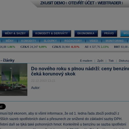
ZKUSIT DEMO
OTEVŘÍT ÚČET
WEBTRADER
|
|
|
MĚNY & SAZBY
KOMODITY & DERIVÁTY
EKONOMIKA
PRÁVO
MOJ
|
MĚNY
|
KOMODITY
|
SLOUPKY
|
ROZHOVORY
|
VIDEO
|
MONITORING
|
26,88
1,06%
CZK/€
24,247
0,09%
CZK/$
20,964
-0,31%
AU
4 327,76
2,13%
BRT
83,08
 - články
E-mailem
Zpět
Tisk
Diskutu
|
|
|
Do nového roku s plnou nádrží: ceny benzín
čeká korunový skok
22.12.2003 13:21
Autor:
usí být ekonom, aby si všiml informace, že od 1. ledna řada zboží podraží z
šších sazeb spotřebních daní a přesunech ze snížené do základní sazby DPH.
třební daň se týká také pohonných hmot. Konkrétně u benzínu se sazba spotřební