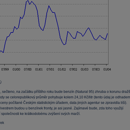
Ú
 sečteno, na začátku příštího roku bude benzín (Natural 95) zhruba o korunu dražš
kdy se celorepublikový průměr pohybuje kolem 24,10 Kč/litr (tento údaj je odhade
eny počítané Českým statistickým úřadem, data jiných agentur se zpravidla liší).
lvestrem budou u benzínek fronty, je asi jasné. Zajímavé bude, zda toho využijí
í společnosti ke krátkodobému zvýšení svých marží.
rek