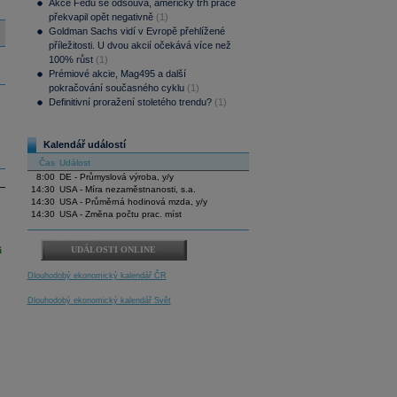
Akce Fedu se odsouvá, americký trh práce
překvapil opět negativně
(1)
Goldman Sachs vidí v Evropě přehlížené
příležitosti. U dvou akcií očekává více než
100% růst
(1)
Prémiové akcie, Mag495 a další
pokračování současného cyklu
(1)
Definitivní proražení stoletého trendu?
(1)
Kalendář událostí
Čas
Událost
8:00
DE - Průmyslová výroba, y/y
14:30
USA - Míra nezaměstnanosti, s.a.
14:30
USA - Průměrná hodinová mzda, y/y
14:30
USA - Změna počtu prac. míst
i
UDÁLOSTI ONLINE
Dlouhodobý ekonomický kalendář ČR
Dlouhodobý ekonomický kalendář Svět