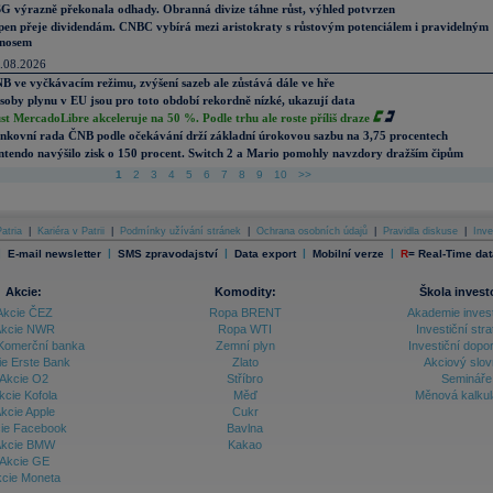
G výrazně překonala odhady. Obranná divize táhne růst, výhled potvrzen
pen přeje dividendám. CNBC vybírá mezi aristokraty s růstovým potenciálem i pravidelným
nosem
.08.2026
B ve vyčkávacím režimu, zvýšení sazeb ale zůstává dále ve hře
soby plynu v EU jsou pro toto období rekordně nízké, ukazují data
st MercadoLibre akceleruje na 50 %. Podle trhu ale roste příliš draze
nkovní rada ČNB podle očekávání drží základní úrokovou sazbu na 3,75 procentech
ntendo navýšilo zisk o 150 procent. Switch 2 a Mario pomohly navzdory dražším čipům
1
2
3
4
5
6
7
8
9
10
>>
atria
|
Kariéra v Patrii
|
Podmínky užívání stránek
|
Ochrana osobních údajů
|
Pravidla diskuse
|
Inve
|
|
|
|
|
E-mail newsletter
SMS zpravodajství
Data export
Mobilní verze
R
=
Real-Time dat
Akcie:
Komodity:
Škola invest
Akcie ČEZ
Ropa BRENT
Akademie inves
kcie NWR
Ropa WTI
Investiční stra
Komerční banka
Zemní plyn
Investiční dopo
ie Erste Bank
Zlato
Akciový slov
Akcie O2
Stříbro
Semináře
kcie Kofola
Měď
Měnová kalku
kcie Apple
Cukr
ie Facebook
Bavlna
kcie BMW
Kakao
Akcie GE
cie Moneta