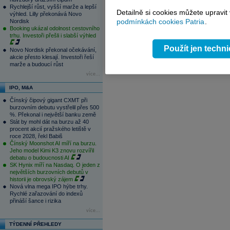
1
2
3
4
Rychlejší růst, vyšší marže a lepší
Detailně si cookies můžete upravit
výhled. Lilly překonává Novo
podmínkách cookies Patria
.
Nordisk
Booking ukázal odolnost cestovního
trhu. Investoři přešli i slabší výhled
Použít jen techn
Novo Nordisk překonal očekávání,
akcie přesto klesají. Investoři řeší
marže a budoucí růst
více...
IPO, M&A
Čínský čipový gigant CXMT při
burzovním debutu vystřelil přes 500
%. Překonal i největší banku země
Stát by mohl dát na burzu až 40
procent akcií pražského letiště v
roce 2028, řekl Babiš
Čínský Moonshot AI míří na burzu.
Jeho model Kimi K3 znovu rozvířil
debatu o budoucnosti AI
SK Hynix míří na Nasdaq. O jeden z
největších burzovních debutů v
historii je obrovský zájem
Nová vlna mega IPO hýbe trhy.
Rychlé zařazování do indexů
přináší šance i rizika
více...
TÝDENNÍ PŘEHLEDY