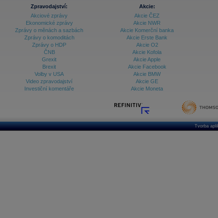
Zpravodajství:
Akcie:
Akciové zprávy
Akcie ČEZ
Ekonomické zprávy
Akcie NWR
Zprávy o měnách a sazbách
Akcie Komerční banka
Zprávy o komoditách
Akcie Erste Bank
Zprávy o HDP
Akcie O2
ČNB
Akcie Kofola
Grexit
Akcie Apple
Brexit
Akcie Facebook
Volby v USA
Akcie BMW
Video zpravodajství
Akcie GE
Investiční komentáře
Akcie Moneta
Tvorba apl