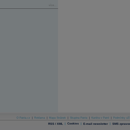
více...
O Patria.cz
|
Reklama
|
Mapa Stránek
|
Skupina Patria
|
Kariéra v Patrii
|
Podmínky uží
|
Cookies
|
|
RSS / XML
E-mail newsletter
SMS zpravod