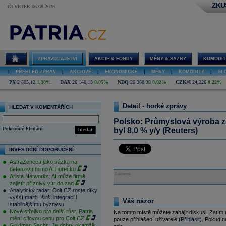
ZKU
ČTVRTEK 06.08.2026
ZPRAVODAJSTVÍ
AKCIE & FONDY
MĚNY & SAZBY
KOMODIT
|
PŘEHLED ZPRÁV
|
AKCIOVÉ
|
EKONOMICKÉ
|
MĚNY
|
KOMODITY
|
SL
PX
2 805,12
1,30%
DAX
26 140,13
0,05%
NDQ
26 368,39
0,02%
CZK/€
24,226
0,22%
Detail - horké zprávy
HLEDAT V KOMENTÁŘÍCH
Polsko: Průmyslová výroba za
Pokročilé hledání
byl 8,0 % y/y (Reuters)
hledat
INVESTIČNÍ DOPORUČENÍ
AstraZeneca jako sázka na
defenzivu mimo AI horečku
Reklama
Arista Networks: AI může firmě
zajistit příznivý vítr do zad
Analytický radar: Colt CZ roste díky
vyšší marži, širší integraci i
Váš názor
stabilnějšímu byznysu
Nové střelivo pro další růst. Patria
Na tomto místě můžete zahájit diskusi. Zatím
mění cílovou cenu pro Colt CZ
pouze přihlášení uživatelé (
Přihlásit
). Pokud ne
Goldman Sachs: Je dobrý okamžik