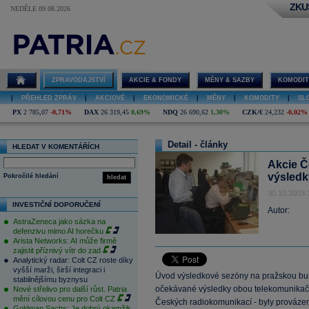
ZKU
NEDĚLE 09.08.2026
ZPRAVODAJSTVÍ
AKCIE & FONDY
MĚNY & SAZBY
KOMODIT
|
PŘEHLED ZPRÁV
|
AKCIOVÉ
|
EKONOMICKÉ
|
MĚNY
|
KOMODITY
|
SL
PX
2 785,07
-0,71%
DAX
26 319,45
0,69%
NDQ
26 690,62
1,30%
CZK/€
24,232
-0,02%
Detail - články
HLEDAT V KOMENTÁŘÍCH
Akcie 
výsledk
Pokročilé hledání
hledat
30.10.2003 
INVESTIČNÍ DOPORUČENÍ
Autor:
AstraZeneca jako sázka na
defenzivu mimo AI horečku
Arista Networks: AI může firmě
zajistit příznivý vítr do zad
Analytický radar: Colt CZ roste díky
vyšší marži, širší integraci i
Úvod výsledkové sezóny na pražskou burz
stabilnějšímu byznysu
očekávané výsledky obou telekomunikač
Nové střelivo pro další růst. Patria
mění cílovou cenu pro Colt CZ
Českých radiokomunikací - byly prováze
Goldman Sachs: Je dobrý okamžik