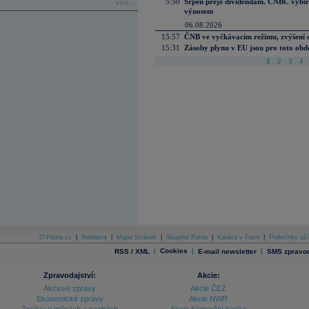
5:50
Srpen přeje dividendám. CNBC vybírá
více...
výnosem
06.08.2026
15:57
ČNB ve vyčkávacím režimu, zvýšení s
15:31
Zásoby plynu v EU jsou pro toto obdo
1
2
3
4
O Patria.cz
|
Reklama
|
Mapa Stránek
|
Skupina Patria
|
Kariéra v Patrii
|
Podmínky uží
|
Cookies
|
|
RSS / XML
E-mail newsletter
SMS zpravod
Zpravodajství:
Akcie:
Akciové zprávy
Akcie ČEZ
Ekonomické zprávy
Akcie NWR