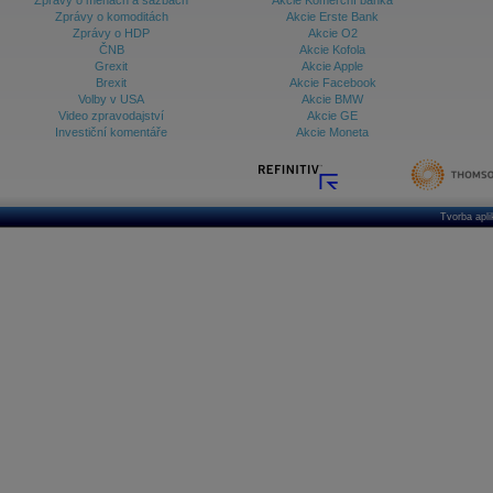
Zprávy o měnách a sazbách
Akcie Komerční banka
Zprávy o komoditách
Akcie Erste Bank
Zprávy o HDP
Akcie O2
ČNB
Akcie Kofola
Grexit
Akcie Apple
Brexit
Akcie Facebook
Volby v USA
Akcie BMW
Video zpravodajství
Akcie GE
Investiční komentáře
Akcie Moneta
Tvorba apl