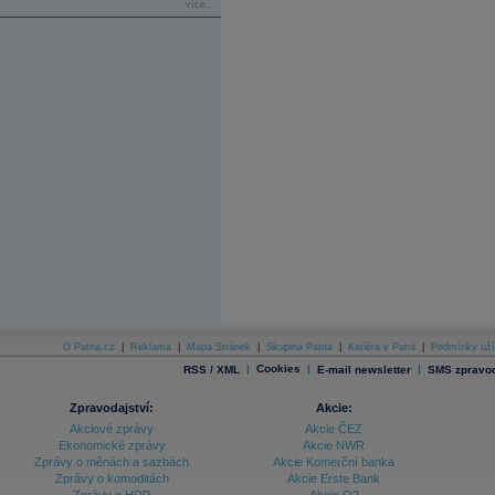
více...
O Patria.cz
|
Reklama
|
Mapa Stránek
|
Skupina Patria
|
Kariéra v Patrii
|
Podmínky uží
|
Cookies
|
|
RSS / XML
E-mail newsletter
SMS zpravod
Zpravodajství:
Akcie:
Akciové zprávy
Akcie ČEZ
Ekonomické zprávy
Akcie NWR
Zprávy o měnách a sazbách
Akcie Komerční banka
Zprávy o komoditách
Akcie Erste Bank