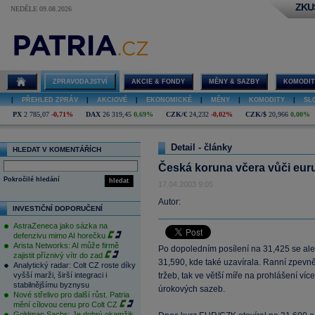
ZKU
NEDĚLE 09.08.2026
ZPRAVODAJSTVÍ
AKCIE & FONDY
MĚNY & SAZBY
KOMODIT
|
PŘEHLED ZPRÁV
|
AKCIOVÉ
|
EKONOMICKÉ
|
MĚNY
|
KOMODITY
|
SL
PX
2 785,07
-0,71%
DAX
26 319,45
0,69%
CZK/€
24,232
-0,02%
CZK/$
20,966
0,00%
Detail - články
HLEDAT V KOMENTÁŘÍCH
Česká koruna včera vůči euru
Pokročilé hledání
hledat
17.04.2003 9:05
Autor:
INVESTIČNÍ DOPORUČENÍ
AstraZeneca jako sázka na
defenzivu mimo AI horečku
Arista Networks: AI může firmě
Po dopoledním posílení na 31,425 se ale
zajistit příznivý vítr do zad
31,590, kde také uzavírala. Ranní zpevně
Analytický radar: Colt CZ roste díky
vyšší marži, širší integraci i
tržeb, tak ve větší míře na prohlášení v
stabilnějšímu byznysu
úrokových sazeb.
Nové střelivo pro další růst. Patria
mění cílovou cenu pro Colt CZ
Goldman Sachs: Je dobrý okamžik