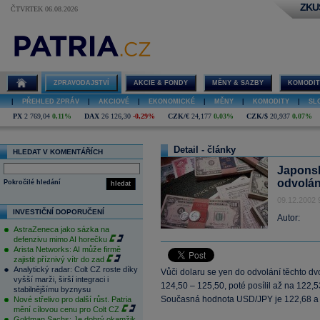
ZKU
ČTVRTEK 06.08.2026
ZPRAVODAJSTVÍ
AKCIE & FONDY
MĚNY & SAZBY
KOMODIT
|
PŘEHLED ZPRÁV
|
AKCIOVÉ
|
EKONOMICKÉ
|
MĚNY
|
KOMODITY
|
SL
PX
2 769,04
0,11%
DAX
26 126,30
-0,29%
CZK/€
24,177
0,03%
CZK/$
20,937
0,07%
Detail - články
HLEDAT V KOMENTÁŘÍCH
Japonský
odvolán
Pokročilé hledání
hledat
09.12.2002 
INVESTIČNÍ DOPORUČENÍ
Autor:
AstraZeneca jako sázka na
defenzivu mimo AI horečku
Arista Networks: AI může firmě
zajistit příznivý vítr do zad
Analytický radar: Colt CZ roste díky
Vůči dolaru se yen do odvolání těchto d
vyšší marži, širší integraci i
124,50 – 125,50, poté posílil až na 122,5
stabilnějšímu byznysu
Současná hodnota USD/JPY je 122,68 a
Nové střelivo pro další růst. Patria
mění cílovou cenu pro Colt CZ
Goldman Sachs: Je dobrý okamžik