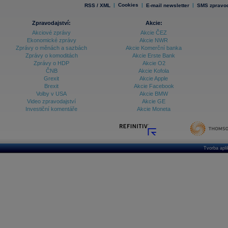
|
Cookies
|
|
RSS / XML
E-mail newsletter
SMS zpravod
Zpravodajství:
Akcie:
Akciové zprávy
Akcie ČEZ
Ekonomické zprávy
Akcie NWR
Zprávy o měnách a sazbách
Akcie Komerční banka
Zprávy o komoditách
Akcie Erste Bank
Zprávy o HDP
Akcie O2
ČNB
Akcie Kofola
Grexit
Akcie Apple
Brexit
Akcie Facebook
Volby v USA
Akcie BMW
Video zpravodajství
Akcie GE
Investiční komentáře
Akcie Moneta
Tvorba apl