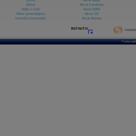
Grexit
Akcie Apple
Brexit
Akcie Facebook
Volby v USA
Akcie BMW
Video zpravodajství
Akcie GE
Investiční komentáře
Akcie Moneta
Tvorba apl