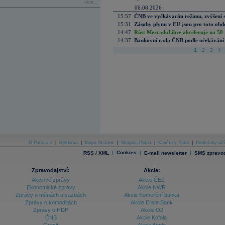
více...
06.08.2026
15:57
ČNB ve vyčkávacím režimu, zvýšení s
15:31
Zásoby plynu v EU jsou pro toto obdo
14:47
Růst MercadoLibre akceleruje na 50 %
14:37
Bankovní rada ČNB podle očekávání 
1
2
3
4
O Patria.cz
|
Reklama
|
Mapa Stránek
|
Skupina Patria
|
Kariéra v Patrii
|
Podmínky uží
|
Cookies
|
|
RSS / XML
E-mail newsletter
SMS zpravod
Zpravodajství:
Akcie:
Akciové zprávy
Akcie ČEZ
Ekonomické zprávy
Akcie NWR
Zprávy o měnách a sazbách
Akcie Komerční banka
Zprávy o komoditách
Akcie Erste Bank
Zprávy o HDP
Akcie O2
ČNB
Akcie Kofola