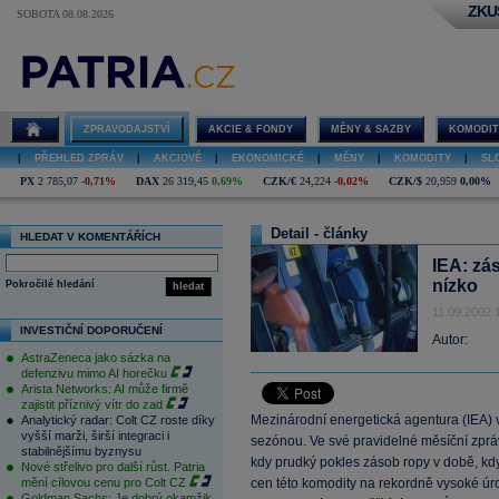
ZKU
SOBOTA 08.08.2026
ZPRAVODAJSTVÍ
AKCIE & FONDY
MĚNY & SAZBY
KOMODIT
|
PŘEHLED ZPRÁV
|
AKCIOVÉ
|
EKONOMICKÉ
|
MĚNY
|
KOMODITY
|
SL
PX
2 785,07
-0,71%
DAX
26 319,45
0,69%
CZK/€
24,224
-0,02%
CZK/$
20,959
0,00%
Detail - články
HLEDAT V KOMENTÁŘÍCH
IEA: zá
nízko
Pokročilé hledání
hledat
11.09.2002 
INVESTIČNÍ DOPORUČENÍ
Autor:
AstraZeneca jako sázka na
defenzivu mimo AI horečku
Arista Networks: AI může firmě
zajistit příznivý vítr do zad
Mezinárodní energetická agentura (IEA) v
Analytický radar: Colt CZ roste díky
vyšší marži, širší integraci i
sezónou. Ve své pravidelné měsíční zprá
stabilnějšímu byznysu
kdy prudký pokles zásob ropy v době, kd
Nové střelivo pro další růst. Patria
mění cílovou cenu pro Colt CZ
cen této komodity na rekordně vysoké úr
Goldman Sachs: Je dobrý okamžik