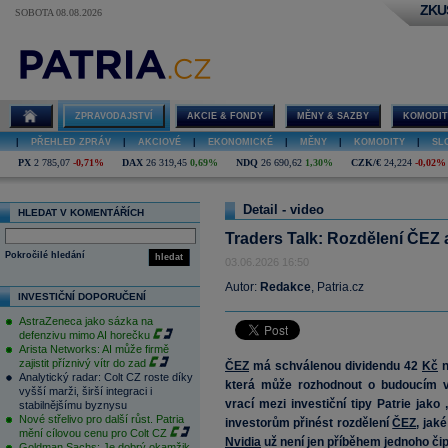
ZKU
SOBOTA 08.08.2026
Traders Talk:
Rozdělení
ČEZ a
diverzifikovanější
Nvidia
ZPRAVODAJSTVÍ
AKCIE & FONDY
MĚNY & SAZBY
KOMODIT
|
PŘEHLED ZPRÁV
|
AKCIOVÉ
|
EKONOMICKÉ
|
MĚNY
|
KOMODITY
|
SL
PX
2 785,07
-0,71%
DAX
26 319,45
0,69%
NDQ
26 690,62
1,30%
CZK/€
24,224
-0,02%
Detail - video
HLEDAT V KOMENTÁŘÍCH
Traders Talk: Rozdělení ČEZ a
Pokročilé hledání
hledat
03.06.2026 16:50
Autor:
Redakce
, Patria.cz
INVESTIČNÍ DOPORUČENÍ
AstraZeneca jako sázka na
defenzivu mimo AI horečku
Arista Networks: AI může firmě
zajistit příznivý vítr do zad
ČEZ
má schválenou dividendu 42
Kč
n
Analytický radar: Colt CZ roste díky
která může rozhodnout o budoucím v
vyšší marži, širší integraci i
vrací mezi investiční tipy Patrie jako
stabilnějšímu byznysu
Nové střelivo pro další růst. Patria
investorům přinést rozdělení
ČEZ
, jak
mění cílovou cenu pro Colt CZ
Nvidia
už není jen příběhem jednoho či
Goldman Sachs: Je dobrý okamžik