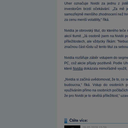
Uher označuje Nvidii za jednu z jist
investorům brzdí očekávání. „Za mě j
samozřejmě menšího zhodnocení než hrom
za cenu menší volatility,“ říká.
Nvidia je obrovský titul, do kterého te
akcií tlumit. „Já osobně jsem na Nvidii po
příležitostech, ale vždycky říkám: "Nebu
značnou část růstu už tento titul za sebo
Nvidia rozšiřuje záběr vstupem do segme
PC, což akcie přijaly pozitivně. Podle Uh
které
Nvidia
dokázala mimořádně využít, 
„Nvidia si začíná uvědomovat, že to, co s
budoucna,“ říká. Vstup do osobních po
využíváním přímo na osobních počítačích 
že pro Nvidii je to skvělá příležitost,“ uza
Čtěte více:
28.05.2026 15:59