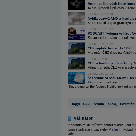
Hodnota čipových firem letos v
Akcie výrobců čipů letos v souvi
01.06.2026 11:29
Nvidia vyzývá AMD a Intel a 
S dominancí na poli grafických pr
01.06.2026 16:41
PODCAST Týdenní výhled: Nvidi
Situace kolem Íránu se stále ve
01.06.2026 15:56
ČEZ vyplatí dividendu 42 Kč na
Akcionáři ČEZ dnes na Valné hrom
02.06.2026 8:30
ČEZ schválil rozdělení firmy. 
Valná hromada ČEZ včera schváli
02.06.2026 10:02
Šéf Nvidie označil Marvell Tec
27 procent nahoru
Slova generálního ředitele Nvidie, nejhodnotněj
Tagy:
ČEZ
,
Nvidia
,
akcie
,
investiční
Váš názor
Na tomto místě můžete zahájit diskusi. Zatím
pouze přihlášení uživatelé (
Přihlásit
). Pokud ne
zde
.