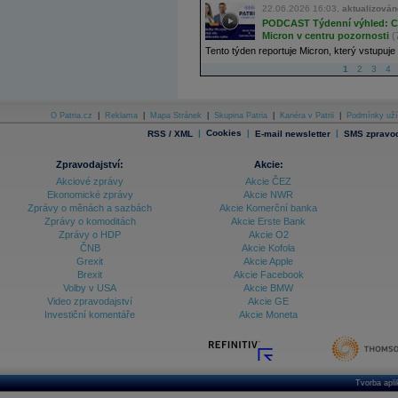
22.06.2026 16:03,
aktualizován
PODCAST Týdenní výhled: Cha
Micron v centru pozornosti
(
Tento týden reportuje Micron, který vstupuje 
1
2
3
4
O Patria.cz
|
Reklama
|
Mapa Stránek
|
Skupina Patria
|
Kariéra v Patrii
|
Podmínky uží
|
Cookies
|
|
RSS / XML
E-mail newsletter
SMS zpravod
Zpravodajství:
Akcie:
Akciové zprávy
Akcie ČEZ
Ekonomické zprávy
Akcie NWR
Zprávy o měnách a sazbách
Akcie Komerční banka
Zprávy o komoditách
Akcie Erste Bank
Zprávy o HDP
Akcie O2
ČNB
Akcie Kofola
Grexit
Akcie Apple
Brexit
Akcie Facebook
Volby v USA
Akcie BMW
Video zpravodajství
Akcie GE
Investiční komentáře
Akcie Moneta
Tvorba apl