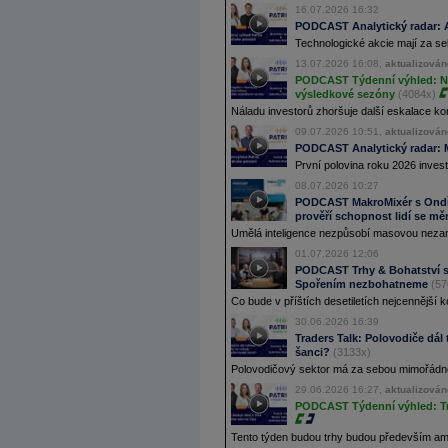
16.07.2026 16:32
PODCAST Analytický radar: Ak
Technologické akcie mají za se
13.07.2026 16:08,
aktualizován
PODCAST Týdenní výhled: Nov
výsledkové sezóny
(4084x)
Náladu investorů zhoršuje další eskalace kon
09.07.2026 10:51,
aktualizován
PODCAST Analytický radar: M
První polovina roku 2026 invest
08.07.2026 10:27
PODCAST MakroMixér s Ondře
prověří schopnost lidí se mě
Umělá inteligence nezpůsobí masovou nezamě
01.07.2026 12:06
PODCAST Trhy & Bohatství s 
Spořením nezbohatneme
(57
Co bude v příštích desetiletích nejcennější k
30.06.2026 16:39
Traders Talk: Polovodiče dál t
šanci?
(3133x)
Polovodičový sektor má za sebou mimořádnou 
29.06.2026 16:27,
aktualizován
PODCAST Týdenní výhled: Trh
Tento týden budou trhy budou především ameri