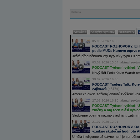
Reklama
Aktuálně
Analýzy, výhledy
Rozhovory
05.08.2026 16:05
PODCAST ROZHOVORY: Eli Lill
podle MUDr. Kunové teprve n
Ještě před několika lety byly léky typu Oz
03.08.2026 15:54,
aktualizován
PODCAST Týdenní výhled: V 
Nový šéf Fedu Kevin Warsh ome
30.07.2026 16:36
PODCAST Traders Talk: Korek
zajímavě
(4617x)
Americké akcie zažívají období zvýšené volat
27.07.2026 16:35,
aktualizován
PODCAST Týdenní výhled: USA
změny a big tech hlásí výsle
Sledujeme opatrné náznaky jednání, zatím 
21.07.2026 12:01
PODCAST ROZHOVORY: Od Sk
vznikne skutečná hodnota A
Umělá inteligence už dávno není jen příběhem