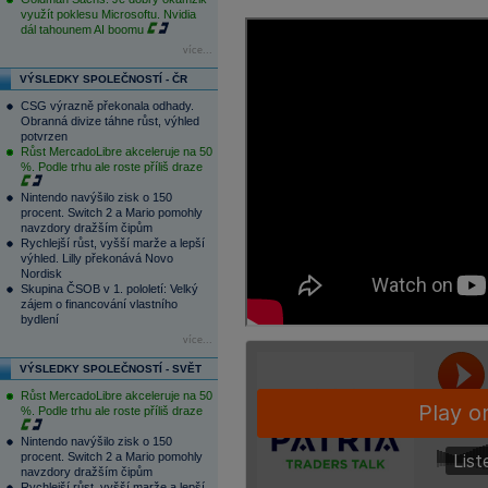
využít poklesu Microsoftu. Nvidia
dál tahounem AI boomu
více...
VÝSLEDKY SPOLEČNOSTÍ - ČR
CSG výrazně překonala odhady.
Obranná divize táhne růst, výhled
potvrzen
Růst MercadoLibre akceleruje na 50
%. Podle trhu ale roste příliš draze
Nintendo navýšilo zisk o 150
procent. Switch 2 a Mario pomohly
navzdory dražším čipům
Rychlejší růst, vyšší marže a lepší
výhled. Lilly překonává Novo
Nordisk
Skupina ČSOB v 1. pololetí: Velký
zájem o financování vlastního
bydlení
více...
VÝSLEDKY SPOLEČNOSTÍ - SVĚT
Růst MercadoLibre akceleruje na 50
%. Podle trhu ale roste příliš draze
Nintendo navýšilo zisk o 150
procent. Switch 2 a Mario pomohly
navzdory dražším čipům
Rychlejší růst, vyšší marže a lepší