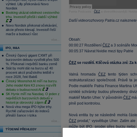
výhled. Lilly překonává Novo
Nordisk
Patria Podcasts
·
ČEZ
a diverzifikovanější Nvidia" target
Booking ukázal odolnost cestovního
trhu. Investoři přešli i slabší výhled
Další videorozhovory Patria.cz naleznet
Novo Nordisk překonal očekávání,
akcie přesto klesají. Investoři řeší
marže a budoucí růst
Obsah:
více...
00:00:27 Rozdělení
ČEZ
a 3 scénáře Mo
IPO, M&A
00:05:37 Návrat Nvidie mezi tipy Patrie
Čínský čipový gigant CXMT při
burzovním debutu vystřelil přes 500
ČEZ
se rozdělí. Klíčová otázka zní: Za 
%. Překonal i největší banku země
Stát by mohl dát na burzu až 40
procent akcií pražského letiště v
Valná hromada
ČEZ
tento týden sch
roce 2028, řekl Babiš
restrukturalizaci společnosti. Právě ta 
Čínský Moonshot AI míří na burzu.
Jeho model Kimi K3 znovu rozvířil
Podle makléře Patria Finance Martina Uhe
debatu o budoucnosti AI
vzniklé schránky budou převedeny divize 
SK Hynix míří na Nasdaq. O jeden z
makléř Martin Uher. V původním
ČEZ
má 
největších burzovních debutů v
historii je obrovský zájem
plně pod kontrolou.
Nová vlna mega IPO hýbe trhy.
Rychlé zařazování do indexů
Nová entita by se následně mohla částe
přináší šance i rizika
ČEZ
prodat,“ vysvětluje Uher. Zatím ale
více...
může být IPO, prodej přes burzu nebo v
TÝDENNÍ PŘEHLEDY
peníze. Ty peníze nepůjdou státu, z