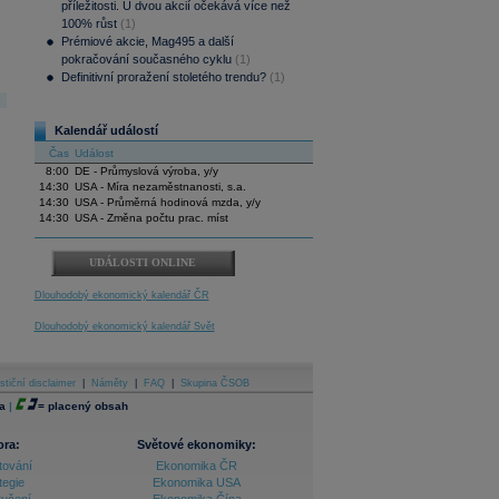
příležitosti. U dvou akcií očekává více než
100% růst
(1)
Prémiové akcie, Mag495 a další
pokračování současného cyklu
(1)
Definitivní proražení stoletého trendu?
(1)
Kalendář událostí
Čas
Událost
8:00
DE - Průmyslová výroba, y/y
14:30
USA - Míra nezaměstnanosti, s.a.
14:30
USA - Průměrná hodinová mzda, y/y
14:30
USA - Změna počtu prac. míst
UDÁLOSTI ONLINE
Dlouhodobý ekonomický kalendář ČR
Dlouhodobý ekonomický kalendář Svět
stiční disclaimer
|
Náměty
|
FAQ
|
Skupina ČSOB
a
|
=
placený obsah
ora:
Světové ekonomiky:
tování
Ekonomika ČR
tegie
Ekonomika USA