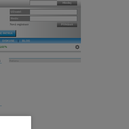
Hledej
Uživatel:
Heslo:
Nová registrace
Přihlásit
E PATRIA
DISKUSE
|
BLOG
4,61%
j
Reklama
c
é