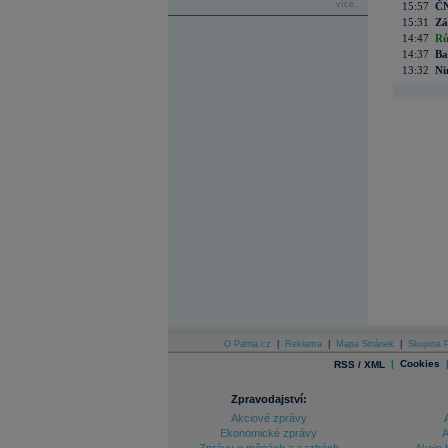
více...
15:57
ČN
15:31
Zá
14:47
Rů
14:37
Ba
13:32
Ni
O Patria.cz
|
Reklama
|
Mapa Stránek
|
Skupina P
|
Cookies
RSS / XML
Zpravodajství:
Akciové zprávy
Ekonomické zprávy
A