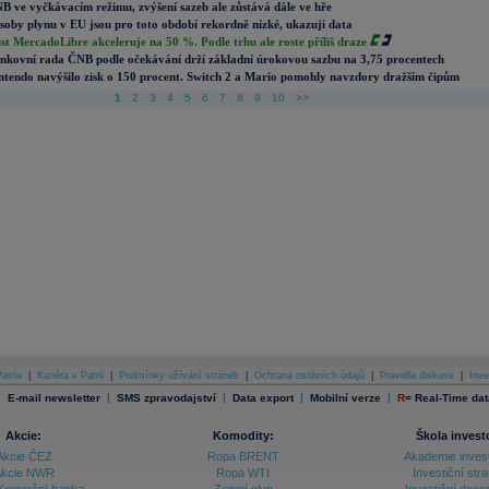
B ve vyčkávacím režimu, zvýšení sazeb ale zůstává dále ve hře
soby plynu v EU jsou pro toto období rekordně nízké, ukazují data
st MercadoLibre akceleruje na 50 %. Podle trhu ale roste příliš draze
nkovní rada ČNB podle očekávání drží základní úrokovou sazbu na 3,75 procentech
ntendo navýšilo zisk o 150 procent. Switch 2 a Mario pomohly navzdory dražším čipům
1
2
3
4
5
6
7
8
9
10
>>
atria
|
Kariéra v Patrii
|
Podmínky užívání stránek
|
Ochrana osobních údajů
|
Pravidla diskuse
|
Inve
|
|
|
|
|
E-mail newsletter
SMS zpravodajství
Data export
Mobilní verze
R
=
Real-Time dat
Akcie:
Komodity:
Škola invest
Akcie ČEZ
Ropa BRENT
Akademie inves
kcie NWR
Ropa WTI
Investiční stra