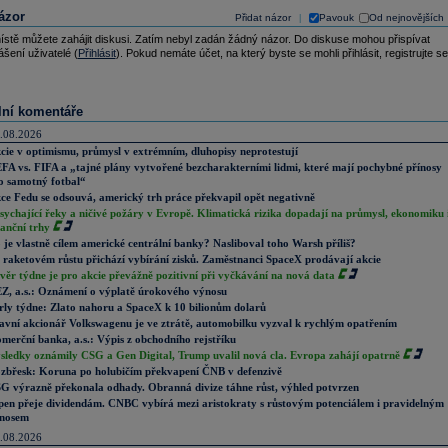
ázor
Přidat názor
Pavouk
Od nejnovějších
|
ístě můžete zahájit diskusi. Zatím nebyl zadán žádný názor. Do diskuse mohou přispívat
ášení uživatelé (
Přihlásit
). Pokud nemáte účet, na který byste se mohli přihlásit, registrujte se
lní komentáře
.08.2026
cie v optimismu, průmysl v extrémním, dluhopisy neprotestují
FA vs. FIFA a „tajné plány vytvořené bezcharakterními lidmi, které mají pochybné přínosy
o samotný fotbal“
ce Fedu se odsouvá, americký trh práce překvapil opět negativně
sychající řeky a ničivé požáry v Evropě. Klimatická rizika dopadají na průmysl, ekonomiku 
nanční trhy
 je vlastně cílem americké centrální banky? Nasliboval toho Warsh příliš?
 raketovém růstu přichází vybírání zisků. Zaměstnanci SpaceX prodávají akcie
věr týdne je pro akcie převážně pozitivní při vyčkávání na nová data
Z, a.s.: Oznámení o výplatě úrokového výnosu
rly týdne: Zlato nahoru a SpaceX k 10 bilionům dolarů
avní akcionář Volkswagenu je ve ztrátě, automobilku vyzval k rychlým opatřením
merční banka, a.s.: Výpis z obchodního rejstříku
sledky oznámily CSG a Gen Digital, Trump uvalil nová cla. Evropa zahájí opatrně
zbřesk: Koruna po holubičím překvapení ČNB v defenzivě
G výrazně překonala odhady. Obranná divize táhne růst, výhled potvrzen
pen přeje dividendám. CNBC vybírá mezi aristokraty s růstovým potenciálem i pravidelným
nosem
.08.2026