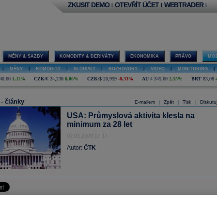
ZKUSIT DEMO
OTEVŘÍT ÚČET
WEBTRADER
|
|
|
MĚNY & SAZBY
KOMODITY & DERIVÁTY
EKONOMIKA
PRÁVO
MOJ
|
MĚNY
|
KOMODITY
|
SLOUPKY
|
ROZHOVORY
|
VIDEO
|
MONITORING
|
40,60
1,11%
CZK/€
24,238
0,06%
CZK/$
20,959
-0,33%
AU
4 345,60
2,55%
BRT
83,08
 - články
E-mailem
Zpět
Tisk
Diskutu
|
|
|
USA: Průmyslová aktivita klesla na
minimum za 28 let
02.01.2009 17:17
Autor:
ČTK
(ČTK) - Aktivita zpracovatelského průmyslu ve Spojených státech se poslední měsí
roku propadla nejníže za 28 let. Index aktivity klesl na 32,4 bodu z listopadov