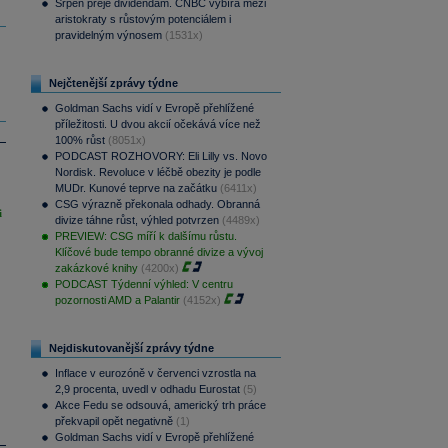
Srpen přeje dividendám. CNBC vybírá mezi
aristokraty s růstovým potenciálem i
pravidelným výnosem
(1531x)
Nejčtenější zprávy týdne
Goldman Sachs vidí v Evropě přehlížené
příležitosti. U dvou akcií očekává více než
100% růst
(8051x)
PODCAST ROZHOVORY: Eli Lilly vs. Novo
Nordisk. Revoluce v léčbě obezity je podle
MUDr. Kunové teprve na začátku
(6411x)
CSG výrazně překonala odhady. Obranná
i
divize táhne růst, výhled potvrzen
(4489x)
PREVIEW: CSG míří k dalšímu růstu.
Klíčové bude tempo obranné divize a vývoj
zakázkové knihy
(4200x)
PODCAST Týdenní výhled: V centru
pozornosti AMD a Palantir
(4152x)
Nejdiskutovanější zprávy týdne
Inflace v eurozóně v červenci vzrostla na
2,9 procenta, uvedl v odhadu Eurostat
(5)
Akce Fedu se odsouvá, americký trh práce
překvapil opět negativně
(1)
Goldman Sachs vidí v Evropě přehlížené