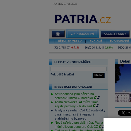
PÁTEK 07.08.2026
ZPRAVODAJSTVÍ
AKCIE & FONDY
|
PŘEHLED ZPRÁV
|
AKCIOVÉ
|
EKONOMICKÉ
PX
2 785,07
-0,71%
DAX
26 319,45
0,69%
NDQ
26 6
Detail
HLEDAT V KOMENTÁŘÍCH
Pokročilé hledání
hledat
INVESTIČNÍ DOPORUČENÍ
AstraZeneca jako sázka na
defenzivu mimo AI horečku
Arista Networks: AI může firmě
zajistit příznivý vítr do zad
Analytický radar: Colt CZ roste díky
vyšší marži, širší integraci i
stabilnějšímu byznysu
Nové střelivo pro další růst. Patria
New York 
mění cílovou cenu pro Colt CZ
loňského 
Goldman Sachs: Je dobrý okamžik