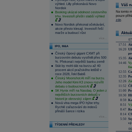
výhled. Lilly překonává Novo
Váš n
Nordisk
Na tomto m
Booking ukázal odolnost cestovního
pouze přihl
trhu. Investoři přešli i slabší výhled
zde
.
Novo Nordisk překonal očekávání,
akcie přesto klesají. Investoři řeší
Aktuá
marže a budoucí růst
více...
07
17:51
Ak
IPO, M&A
16:20
UE
Čínský čipový gigant CXMT při
pr
burzovním debutu vystřelil přes 500
15:35
Ak
%. Překonal i největší banku země
14:46
Vy
Stát by mohl dát na burzu až 40
fi
procent akcií pražského letiště v
12:55
Co
roce 2028, řekl Babiš
12:35
Po
Čínský Moonshot AI míří na burzu.
12:26
Zá
Jeho model Kimi K3 znovu rozvířil
11:52
ČE
debatu o budoucnosti AI
SK Hynix míří na Nasdaq. O jeden z
11:00
Pe
největších burzovních debutů v
10:30
Hl
historii je obrovský zájem
8:59
Ko
Nová vlna mega IPO hýbe trhy.
8:51
Vý
Rychlé zařazování do indexů
8:47
Ro
přináší šance i rizika
8:14
CS
více...
5:50
Sr
vý
TÝDENNÍ PŘEHLEDY
06