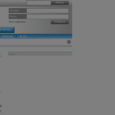
Hledej
Uživatel:
Heslo:
Nová registrace
Přihlásit
E PATRIA
DISKUSE
|
BLOG
j
Reklama
d
é,