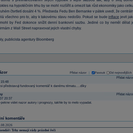
 domů s přefinancováním svých hypoték s lepší sazbou tak, aby o svůj domo
Pokles na hypotéčním trhu by se mohl rozšířit a omezit tak růst ekonomiky jako celk
ruhém čtvrtletí dosáhl 4 %. Předseda Fedu Ben Bernanke v pátek uvedl, že centráln
lá všechno pro to, aby k takovému stavu nedošlo. Pokud se bude
inflace
jevit ja
 mohl by Fed dokonce snížit denní bankovní sazbu. Jediné co by neměl dělat j
rmám z Wall Street napravovat jejich vlastní chyby.
ly, publicista agentury Bloomberg
ázor
Přidat názor
Pavouk
Od nejnovějších
|
Přidat názo
 15:48
k si představuji fundovaný komentář k danému tématu.....díky
by
Přidat názo
07 20:37
-pekne videt nazor autory i prognozy, takhle by to melo vypadat.
lní komentáře
.08.2026
kendář: Trhy nemají rády prázdné řeči