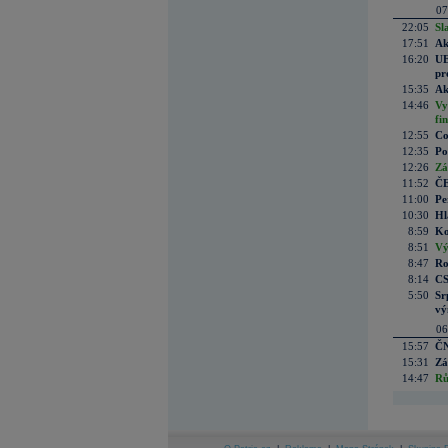
07
22:05
Sl
17:51
Ak
16:20
UE
pr
15:35
Ak
14:46
Vy
fi
12:55
Co
12:35
Po
12:26
Zá
11:52
ČE
11:00
Pe
10:30
Hl
8:59
Ko
8:51
Vý
8:47
Ro
8:14
CS
5:50
Sr
vý
06
15:57
ČN
15:31
Zá
14:47
Rů