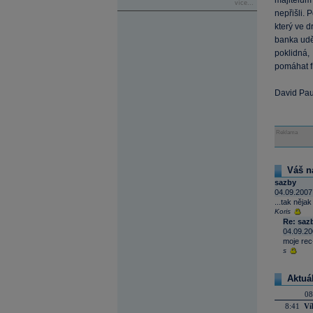
majitelům
více...
nepřišli. 
který ve d
banka udě
poklidná,
pomáhat fi
David Pau
Reklama
Váš n
sazby
04.09.2007
...tak něja
Koris
Re: saz
04.09.20
moje rec
s
Aktuá
08
8:41
Ví