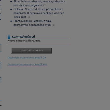
v
Akce Fedu se odsouvá, americký trh práce
u,
překvapil opět negativně
(1)
í
Goldman Sachs vidí v Evropě přehlížené
příležitosti. U dvou akcií očekává více než
ko
100% růst
(1)
e
Prémiové akcie, Mag495 a další
pokračování současného cyklu
(1)
Kalendář událostí
Nebyla nalezena žádná data
UDÁLOSTI ONLINE
Dlouhodobý ekonomický kalendář ČR
r
Dlouhodobý ekonomický kalendář Svět
r