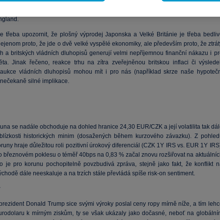
ěry ve fiskální nápady rychle jmenované nové vlády vedla k totálnímu kolapsu gilt
ládními dluhopisy), přičemž situaci musela zachraňovat svými intervencemi (nákupy
ngland.
e třeba upozornit, že plošný výprodej Japonska a Velké Británie je třeba bedliv
ejenom proto, že jde o dvě velké vyspělé ekonomiky, ale především proto, že ztrát
h a britských vládních dluhopisů generují velmi nepříjemnou finanční nákazu i pr
ěta. Jinak řečeno, reakce trhu na zítra zveřejněnou britskou inflaci či výslede
aukce vládních dluhopisů mohou mít i pro nás (například skrze naše hypotečn
 nečekaně silné implikace.
una se nadále obchoduje na dohled hranice 24,30 EUR/CZK a její volatilita tak dál
blízkosti historických minim (dosažených během kurzového závazku). Z pohled
koruny hraje důležitou roli pozitivní úrokový diferenciál (CZK 1Y IRS vs. EUR 1Y IRS
po březnovém poklesu o téměř 40bps na 0,83 % začal znovu rozšiřovat na aktuálníc
o je pro korunu pochopitelně povzbudivá zpráva, stejně jako fakt, že konflikt n
chodě dále neeskaluje a na trzích stále převládá spíše risk-on sentiment.
r
prezident Donald Trump sice svými výroky poslal ceny ropy mírně níže, a tím lehc
rodolaru k mírným ziskům, ty se však ukázaly jako dočasné, neboť na globální