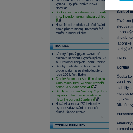
ztráta dův
výhled. Lilly překonává Novo
(trhu s v
Nordisk
Bank of E
Booking ukázal odolnost cestovního
trhu. Investoři přešli i slabší výhled
Závěrem j
Novo Nordisk překonal očekávání,
sledovat n
akcie přesto klesají. Investoři řeší
japonskýc
marže a budoucí růst
zbytek sv
více...
japonské 
IPO, M&A
sazby) až
Čínský čipový gigant CXMT při
burzovním debutu vystřelil přes 500
TRHY
%. Překonal i největší banku země
Stát by mohl dát na burzu až 40
Koruna
procent akcií pražského letiště v
roce 2028, řekl Babiš
Česká kor
Čínský Moonshot AI míří na burzu.
klesá do 
Jeho model Kimi K3 znovu rozvířil
debatu o budoucnosti AI
stability 
SK Hynix míří na Nasdaq. O jeden z
který se 
největších burzovních debutů v
1,05 %. T
historii je obrovský zájem
Nová vlna mega IPO hýbe trhy.
Blízkém vý
Rychlé zařazování do indexů
přináší šance i rizika
Eurodola
více...
Americký 
TÝDENNÍ PŘEHLEDY
pomohl eu