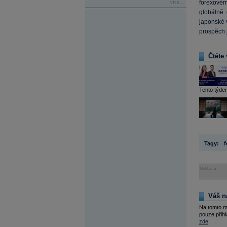
forexovém
více...
globálně 
japonské v
prospěch 
Čtěte 
Tento týden
Tagy:
f
Reklama
Váš n
Na tomto m
pouze přihl
zde
.