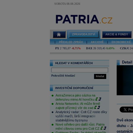
SOBOTA 08.08.2026
ZPRAVODAJSTVÍ
AKCIE & FONDY
|
PŘEHLED ZPRÁV
|
AKCIOVÉ
|
EKONOMICKÉ
PX
2 785,07
-0,71%
DAX
26 319,45
0,69%
CZK/€
24
Detail
HLEDAT V KOMENTÁŘÍCH
Pokročilé hledání
hledat
INVESTIČNÍ DOPORUČENÍ
AstraZeneca jako sázka na
defenzivu mimo AI horečku
Arista Networks: AI může firmě
zajistit příznivý vítr do zad
Analytický radar: Colt CZ roste díky
vyšší marži, širší integraci i
Dvě ekono
stabilnějšímu byznysu
Nové střelivo pro další růst. Patria
dluhu – J
mění cílovou cenu pro Colt CZ
ostatních
Goldman Sachs: Je dobrý okamžik