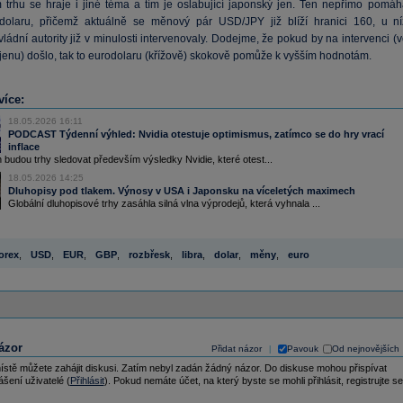
 trhu se hraje i jiné téma a tím je oslabující japonský jen. Ten nepřímo pomáh
dolaru, přičemž aktuálně se měnový pár USD/JPY již blíží hranici 160, u ní
ládní autority již v minulosti intervenovaly. Dodejme, že pokud by na intervenci (
jenu) došlo, tak to eurodolaru (křížově) skokově pomůže k vyšším hodnotám.
více:
18.05.2026 16:11
PODCAST Týdenní výhled: Nvidia otestuje optimismus, zatímco se do hry vrací
inflace
 budou trhy sledovat především výsledky Nvidie, které otest...
18.05.2026 14:25
Dluhopisy pod tlakem. Výnosy v USA i Japonsku na víceletých maximech
Globální dluhopisové trhy zasáhla silná vlna výprodejů, která vyhnala ...
orex
,
USD
,
EUR
,
GBP
,
rozbřesk
,
libra
,
dolar
,
měny
,
euro
ázor
Přidat názor
Pavouk
Od nejnovějších
|
ístě můžete zahájit diskusi. Zatím nebyl zadán žádný názor. Do diskuse mohou přispívat
ášení uživatelé (
Přihlásit
). Pokud nemáte účet, na který byste se mohli přihlásit, registrujte se