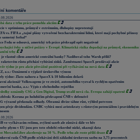
lní komentáře
.08.2026
abá data z trhu práce pomohla akciím
cie v optimismu, průmysl v extrémním, dluhopisy neprotestují
FA vs. FIFA a „tajné plány vytvořené bezcharakterními lidmi, které mají pochybné přínosy
o samotný fotbal“
ce Fedu se odsouvá, americký trh práce překvapil opět negativně
sychající řeky a ničivé požáry v Evropě. Klimatická rizika dopadají na průmysl, ekonomiku 
nanční trhy
 je vlastně cílem americké centrální banky? Nasliboval toho Warsh příliš?
 raketovém růstu přichází vybírání zisků. Zaměstnanci SpaceX prodávají akcie
věr týdne je pro akcie převážně pozitivní při vyčkávání na nová data
Z, a.s.: Oznámení o výplatě úrokového výnosu
rly týdne: Zlato nahoru a SpaceX k 10 bilionům dolarů
avní akcionář Volkswagenu je ve ztrátě, automobilku vyzval k rychlým opatřením
merční banka, a.s.: Výpis z obchodního rejstříku
sledky oznámily CSG a Gen Digital, Trump uvalil nová cla. Evropa zahájí opatrně
zbřesk: Koruna po holubičím překvapení ČNB v defenzivě
G výrazně překonala odhady. Obranná divize táhne růst, výhled potvrzen
pen přeje dividendám. CNBC vybírá mezi aristokraty s růstovým potenciálem i pravidelným
nosem
.08.2026
B ve vyčkávacím režimu, zvýšení sazeb ale zůstává dále ve hře
soby plynu v EU jsou pro toto období rekordně nízké, ukazují data
st MercadoLibre akceleruje na 50 %. Podle trhu ale roste příliš draze
nkovní rada ČNB podle očekávání drží základní úrokovou sazbu na 3,75 procentech