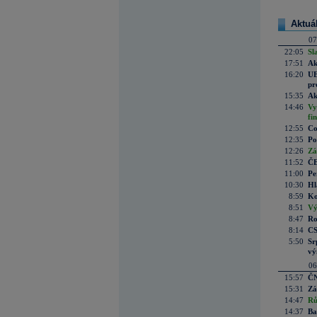
Aktuá
07
22:05
Sl
17:51
Ak
16:20
UE
pr
15:35
Ak
14:46
Vy
fi
12:55
Co
12:35
Po
12:26
Zá
11:52
ČE
11:00
Pe
10:30
Hl
8:59
Ko
8:51
Vý
8:47
Ro
8:14
CS
5:50
Sr
vý
06
15:57
ČN
15:31
Zá
14:47
Rů
14:37
Ba