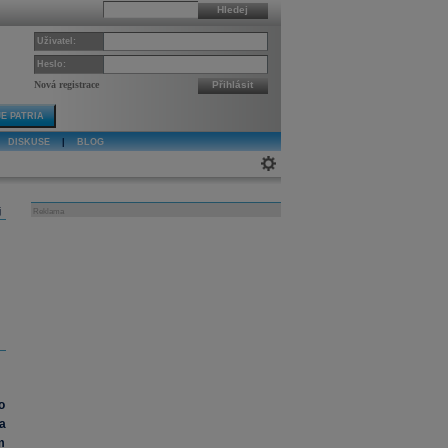
Hledej
Uživatel:
Heslo:
Nová registrace
Přihlásit
E PATRIA
DISKUSE
|
BLOG
j
Reklama
o
a
m