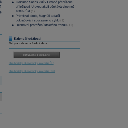
á
Goldman Sachs vidí v Evropě přehlížené
ž
příležitosti. U dvou akcií očekává více než
100% růst
(1)
ve
Prémiové akcie, Mag495 a další
pokračování současného cyklu
(1)
Definitivní proražení stoletého trendu?
(1)
Kalendář událostí
Nebyla nalezena žádná data
UDÁLOSTI ONLINE
Dlouhodobý ekonomický kalendář ČR
Dlouhodobý ekonomický kalendář Svět