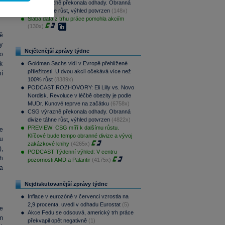
ů
CSG výrazně překonala odhady. Obranná
)
divize táhne růst, výhled potvrzen
(148x)
Slabá data z trhu práce pomohla akciím
(130x)
ě
y
Nejčtenější zprávy týdne
o
k
Goldman Sachs vidí v Evropě přehlížené
příležitosti. U dvou akcií očekává více než
í
100% růst
(8389x)
PODCAST ROZHOVORY: Eli Lilly vs. Novo
Nordisk. Revoluce v léčbě obezity je podle
MUDr. Kunové teprve na začátku
(6758x)
CSG výrazně překonala odhady. Obranná
divize táhne růst, výhled potvrzen
(4822x)
PREVIEW: CSG míří k dalšímu růstu.
e
Klíčové bude tempo obranné divize a vývoj
u
zakázkové knihy
(4265x)
),
PODCAST Týdenní výhled: V centru
h
pozornosti AMD a Palantir
(4175x)
a
Nejdiskutovanější zprávy týdne
Inflace v eurozóně v červenci vzrostla na
2,9 procenta, uvedl v odhadu Eurostat
(5)
e
Akce Fedu se odsouvá, americký trh práce
m
překvapil opět negativně
(1)