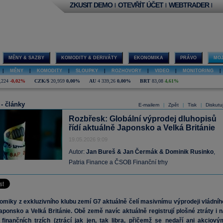
ZKUSIT DEMO
OTEVŘÍT ÚČET
WEBTRADER
|
|
|
MĚNY & SAZBY
KOMODITY & DERIVÁTY
EKONOMIKA
PRÁVO
MOJ
|
MĚNY
|
KOMODITY
|
SLOUPKY
|
ROZHOVORY
|
VIDEO
|
MONITORING
|
,224
-0,02%
CZK/$
20,959
0,00%
AU
4 339,26
0,00%
BRT
83,08
4,61%
 - články
E-mailem
Zpět
Tisk
Diskutu
|
|
|
Rozbřesk: Globální výprodej dluhopisů
řídí aktuálně Japonsko a Velká Británie
19.05.2026 9:09
Autor:
Jan Bureš & Jan Čermák & Dominik Rusinko
,
Patria Finance a ČSOB Finanční trhy
miky z exkluzivního klubu zemí G7 aktuálně čelí masivnímu výprodeji vládníh
aponsko a Velká Británie. Obě země navíc aktuálně registrují plošné ztráty i n
 finančních trzích (ztrácí jak jen, tak libra, přičemž se nedaří ani akciový