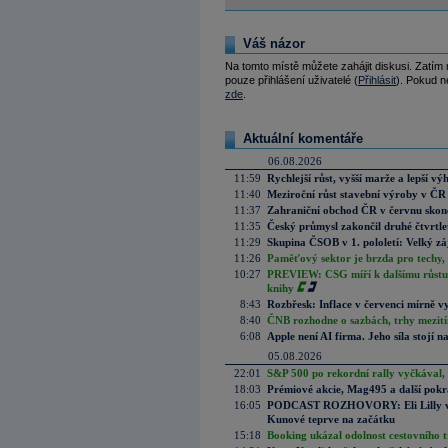
Váš názor
Na tomto místě můžete zahájit diskusi. Zatím
pouze přihlášení uživatelé (
Přihlásit
). Pokud ne
zde
.
Aktuální komentáře
06.08.2026
11:59
Rychlejší růst, vyšší marže a lepší v
11:40
Meziroční růst stavební výroby v ČR
11:37
Zahraniční obchod ČR v červnu skonč
11:35
Český průmysl zakončil druhé čtvrtlet
11:29
Skupina ČSOB v 1. pololetí: Velký zá
11:26
Paměťový sektor je brzda pro techy,
10:27
PREVIEW: CSG míří k dalšímu růstu.
knihy
8:43
Rozbřesk: Inflace v červenci mírně v
8:40
ČNB rozhodne o sazbách, trhy mezitím
6:08
Apple není AI firma. Jeho síla stojí n
05.08.2026
22:01
S&P 500 po rekordní rally vyčkával,
18:03
Prémiové akcie, Mag495 a další pokr
16:05
PODCAST ROZHOVORY: Eli Lilly vs. 
Kunové teprve na začátku
15:18
Booking ukázal odolnost cestovního trh