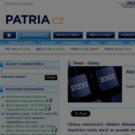
ZKU
ČTVRTEK 06.08.2026
ZPRAVODAJSTVÍ
AKCIE & FONDY
MĚNY & SAZBY
KOMODIT
|
PŘEHLED ZPRÁV
|
AKCIOVÉ
|
EKONOMICKÉ
|
MĚNY
|
KOMODITY
|
SL
PX
2 803,70
1,25%
DAX
26 189,31
0,24%
CZK/€
24,166
-0,02%
CZK/$
20,945
0,11%
Detail - články
HLEDAT V KOMENTÁŘÍCH
Akc
Pokročilé hledání
hledat
19.05
Autor
INVESTIČNÍ DOPORUČENÍ
AstraZeneca jako sázka na
defenzivu mimo AI horečku
Arista Networks: AI může firmě
zajistit příznivý vítr do zad
Analytický radar: Colt CZ roste díky
vyšší marži, širší integraci i
stabilnějšímu byznysu
Výnosy amerických vládních dluhopis
Nové střelivo pro další růst. Patria
finančních trzích, která se promítá m
mění cílovou cenu pro Colt CZ
Goldman Sachs: Je dobrý okamžik