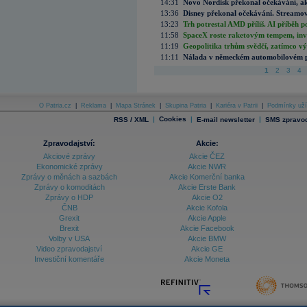
14:31
Novo Nordisk překonal očekávání, akci
13:36
Disney překonal očekávání. Streamova
13:23
Trh potrestal AMD příliš. AI příběh p
11:58
SpaceX roste raketovým tempem, inves
11:19
Geopolitika trhům svědčí, zatímco v
11:11
Nálada v německém automobilovém prů
1
2
3
4
O Patria.cz
|
Reklama
|
Mapa Stránek
|
Skupina Patria
|
Kariéra v Patrii
|
Podmínky uží
|
Cookies
|
|
RSS / XML
E-mail newsletter
SMS zpravod
Zpravodajství:
Akcie:
Akciové zprávy
Akcie ČEZ
Ekonomické zprávy
Akcie NWR
Zprávy o měnách a sazbách
Akcie Komerční banka
Zprávy o komoditách
Akcie Erste Bank
Zprávy o HDP
Akcie O2
ČNB
Akcie Kofola
Grexit
Akcie Apple
Brexit
Akcie Facebook
Volby v USA
Akcie BMW
Video zpravodajství
Akcie GE
Investiční komentáře
Akcie Moneta