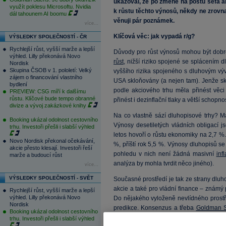
ukazoval, že po změně na postu šéfa a
využít poklesu Microsoftu. Nvidia
k růstu těchto výnosů, někdy ne zrov
dál tahounem AI boomu
věnuji pár poznámek.
více...
Klíčová věc: jak vypadá r/g?
VÝSLEDKY SPOLEČNOSTÍ - ČR
Rychlejší růst, vyšší marže a lepší
Důvody pro růst výnosů mohou být dobré
výhled. Lilly překonává Novo
růst
, nižší riziko spojené se splácením d
Nordisk
Skupina ČSOB v 1. pololetí: Velký
vyššího rizika spojeného s dluhovým vývo
zájem o financování vlastního
USA skloňovány (a nejen tam). Jenže sk
bydlení
podle akciového trhu měla přinést věci
PREVIEW: CSG míří k dalšímu
růstu. Klíčové bude tempo obranné
přinést i dezinflační tlaky a větší schopno
divize a vývoj zakázkové knihy
Na co vlastně sází dluhopisové trhy? M
Booking ukázal odolnost cestovního
Výnosy desetiletých vládních obligací
trhu. Investoři přešli i slabší výhled
letos hovoří o růstu ekonomiky na 2,7 %
Novo Nordisk překonal očekávání,
%, příští rok 5,5 %. Výnosy dluhopisů se 
akcie přesto klesají. Investoři řeší
pohledu v nich není žádná masivní
inf
marže a budoucí růst
analýza by mohla tvrdit něco jiného).
více...
VÝSLEDKY SPOLEČNOSTÍ - SVĚT
Současné prostředí je tak ze strany dlu
akcie a také pro vládní finance – známý
Rychlejší růst, vyšší marže a lepší
výhled. Lilly překonává Novo
Do nějakého vyloženě nevlídného prost
Nordisk
predikce. Konsenzus a třeba
Goldman 
Booking ukázal odolnost cestovního
roce u 2 %. S
inflací
u 3 % by tak byl nom
trhu. Investoři přešli i slabší výhled