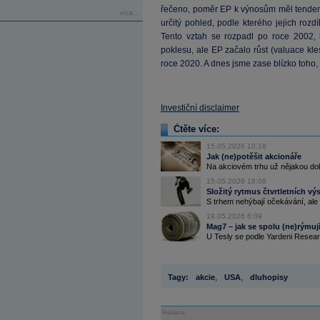
řečeno, poměr EP k výnosům měl tendenc
více...
určitý pohled, podle kterého jejich roz
Tento vztah se rozpadl po roce 2002, 
poklesu, ale EP začalo růst (valuace kle
roce 2020. A dnes jsme zase blízko toho,
Investiční disclaimer
Čtěte více:
15.05.2026 10:18
Jak (ne)potěšit akcionáře
Na akciovém trhu už nějakou do
15.05.2026 18:08
Složitý rytmus čtvrtletních v
S trhem nehýbají očekávání, ale
19.05.2026 6:09
Mag7 – jak se spolu (ne)rýmuj
U Tesly se podle Yardeni Research
Tagy:
akcie
,
USA
,
dluhopisy
Reklama