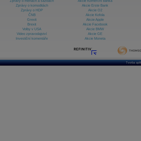
Zprávy o měnách a sazbách
Akcie Komerční banka
Zprávy o komoditách
Akcie Erste Bank
Zprávy o HDP
Akcie O2
ČNB
Akcie Kofola
Grexit
Akcie Apple
Brexit
Akcie Facebook
Volby v USA
Akcie BMW
Video zpravodajství
Akcie GE
Investiční komentáře
Akcie Moneta
Tvorba apl