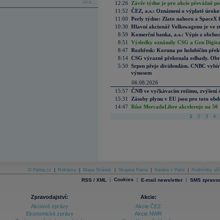
více...
12:26
Závěr týdne je pro akcie převážně po
11:52
ČEZ, a.s.: Oznámení o výplatě úrok
11:00
Perly týdne: Zlato nahoru a SpaceX 
10:30
Hlavní akcionář Volkswagenu je ve z
8:59
Komerční banka, a.s.: Výpis z obchod
8:51
Výsledky oznámily CSG a Gen Digital
8:47
Rozbřesk: Koruna po holubičím přek
8:14
CSG výrazně překonala odhady. Obran
5:50
Srpen přeje dividendám. CNBC vybírá
výnosem
06.08.2026
15:57
ČNB ve vyčkávacím režimu, zvýšení s
15:31
Zásoby plynu v EU jsou pro toto obdo
14:47
Růst MercadoLibre akceleruje na 50 %
1
2
3
4
O Patria.cz
|
Reklama
|
Mapa Stránek
|
Skupina Patria
|
Kariéra v Patrii
|
Podmínky uží
|
Cookies
|
|
RSS / XML
E-mail newsletter
SMS zpravod
Zpravodajství:
Akcie:
Akciové zprávy
Akcie ČEZ
Ekonomické zprávy
Akcie NWR