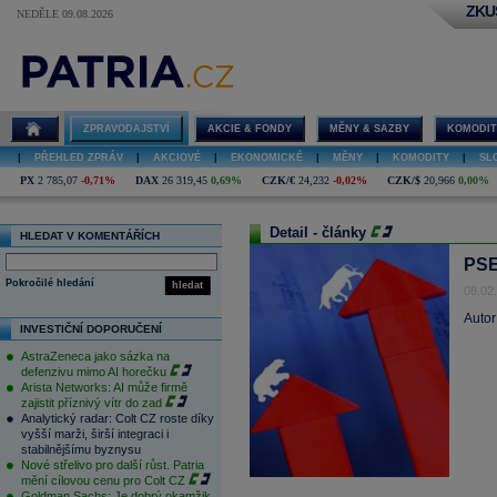
ZKU
NEDĚLE 09.08.2026
ZPRAVODAJSTVÍ
AKCIE & FONDY
MĚNY & SAZBY
KOMODIT
|
PŘEHLED ZPRÁV
|
AKCIOVÉ
|
EKONOMICKÉ
|
MĚNY
|
KOMODITY
|
SL
PX
2 785,07
-0,71%
DAX
26 319,45
0,69%
CZK/€
24,232
-0,02%
CZK/$
20,966
0,00%
Detail - články
HLEDAT V KOMENTÁŘÍCH
PSE
Pokročilé hledání
hledat
08.02
Autor
INVESTIČNÍ DOPORUČENÍ
AstraZeneca jako sázka na
defenzivu mimo AI horečku
Arista Networks: AI může firmě
zajistit příznivý vítr do zad
Analytický radar: Colt CZ roste díky
vyšší marži, širší integraci i
stabilnějšímu byznysu
Nové střelivo pro další růst. Patria
mění cílovou cenu pro Colt CZ
Goldman Sachs: Je dobrý okamžik