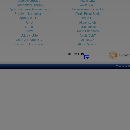
Akciové zprávy
Akcie ČEZ
Ekonomické zprávy
Akcie NWR
Zprávy o měnách a sazbách
Akcie Komerční banka
Zprávy o komoditách
Akcie Erste Bank
Zprávy o HDP
Akcie O2
ČNB
Akcie Kofola
Grexit
Akcie Apple
Brexit
Akcie Facebook
Volby v USA
Akcie BMW
Video zpravodajství
Akcie GE
Investiční komentáře
Akcie Moneta
Tvorba apl