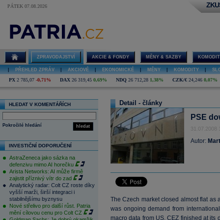
ZKU
PÁTEK 07.08.2026
ZPRAVODAJSTVÍ
AKCIE & FONDY
MĚNY & SAZBY
KOMODIT
|
PŘEHLED ZPRÁV
|
AKCIOVÉ
|
EKONOMICKÉ
|
MĚNY
|
KOMODITY
|
SL
PX
2 785,07
-0,71%
DAX
26 319,45
0,69%
NDQ
26 712,28
1,38%
CZK/€
24,246
0,07%
Detail - články
HLEDAT V KOMENTÁŘÍCH
PSE dow
Pokročilé hledání
hledat
31.07.2008 
Autor:
Mart
INVESTIČNÍ DOPORUČENÍ
AstraZeneca jako sázka na
defenzivu mimo AI horečku
Arista Networks: AI může firmě
zajistit příznivý vítr do zad
Analytický radar: Colt CZ roste díky
vyšší marži, širší integraci i
stabilnějšímu byznysu
The Czech market closed almost flat as 
Nové střelivo pro další růst. Patria
was ongoing demand from international
mění cílovou cenu pro Colt CZ
macro data from US. CEZ finished at its d
Goldman Sachs: Je dobrý okamžik