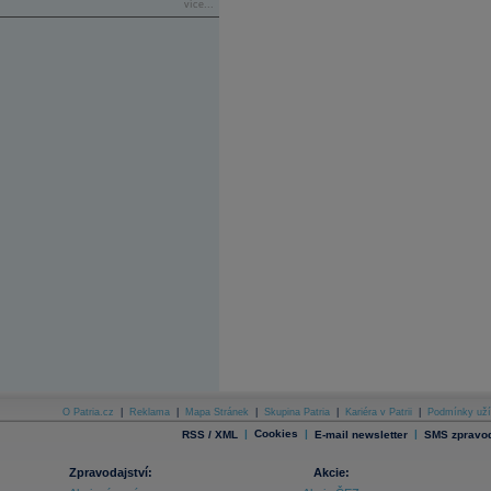
více...
O Patria.cz
|
Reklama
|
Mapa Stránek
|
Skupina Patria
|
Kariéra v Patrii
|
Podmínky uží
|
Cookies
|
|
RSS / XML
E-mail newsletter
SMS zpravod
Zpravodajství:
Akcie: